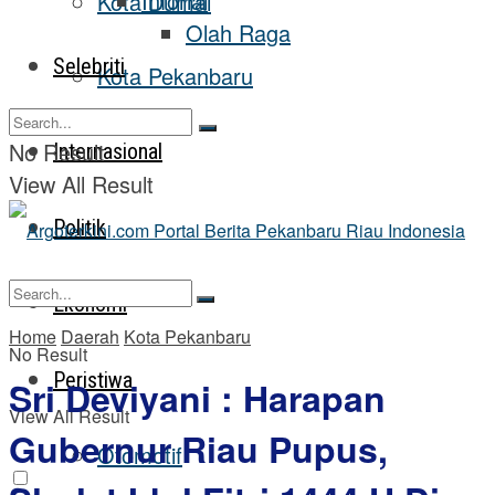
Inforial
Kota Dumai
Olah Raga
Selebriti
Kota Pekanbaru
No Result
Internasional
View All Result
Politik
Ekonomi
Home
Daerah
Kota Pekanbaru
No Result
Peristiwa
Sri Deviyani : Harapan
View All Result
Gubernur Riau Pupus,
Otomotif