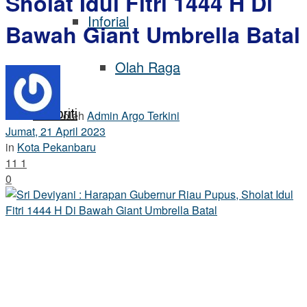
Sholat Idul Fitri 1444 H Di
Inforial
Bawah Giant Umbrella Batal
Olah Raga
Selebriti
oleh
Admin Argo Terkini
Jumat, 21 April 2023
in
Kota Pekanbaru
11
1
0