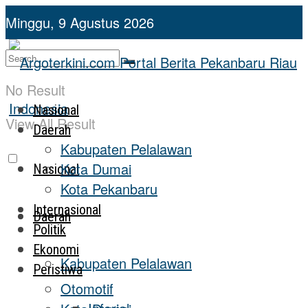
Minggu, 9 Agustus 2026
No Result
Nasional
View All Result
Daerah
Kabupaten Pelalawan
Kota Dumai
Nasional
Kota Pekanbaru
Internasional
Daerah
Politik
Ekonomi
Kabupaten Pelalawan
Peristiwa
Otomotif