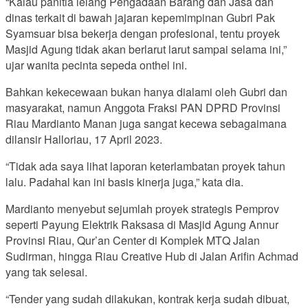
“Kalau panitia lelang Pengadaan Barang dan Jasa dan
dinas terkait di bawah jajaran kepemimpinan Gubri Pak
Syamsuar bisa bekerja dengan profesional, tentu proyek
Masjid Agung tidak akan berlarut larut sampai selama ini,”
ujar wanita pecinta sepeda onthel ini.
Bahkan kekecewaan bukan hanya dialami oleh Gubri dan
masyarakat, namun Anggota Fraksi PAN DPRD Provinsi
Riau Mardianto Manan juga sangat kecewa sebagaimana
dilansir Halloriau, 17 April 2023.
“Tidak ada saya lihat laporan keterlambatan proyek tahun
lalu. Padahal kan ini basis kinerja juga,” kata dia.
Mardianto menyebut sejumlah proyek strategis Pemprov
seperti Payung Elektrik Raksasa di Masjid Agung Annur
Provinsi Riau, Qur’an Center di Komplek MTQ Jalan
Sudirman, hingga Riau Creative Hub di Jalan Arifin Achmad
yang tak selesai.
“Tender yang sudah dilakukan, kontrak kerja sudah dibuat,