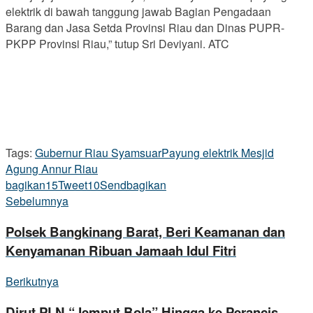
elektrik di bawah tanggung jawab Bagian Pengadaan
Barang dan Jasa Setda Provinsi Riau dan Dinas PUPR-
PKPP Provinsi Riau,” tutup Sri Deviyani. ATC
Tags:
Gubernur Riau Syamsuar
Payung elektrik Mesjid
Agung Annur Riau
bagikan
15
Tweet
10
Send
bagikan
Sebelumnya
Polsek Bangkinang Barat, Beri Keamanan dan
Kenyamanan Ribuan Jamaah Idul Fitri
Berikutnya
Dirut PLN “Jemput Bola” Hingga ke Perancis