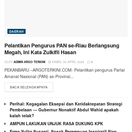
DAERAH
Pelantikan Pengurus PAN se-Riau Berlangsung
Megah, Ini Kata Zulkifli Hasan
OLEH
ADMIN ARGO TERKINI
KAMIS, 30 APRIL 2026
0
PEKANBARU –ARGOTERKINI.COM- Pelantikan pengurus Partai
Amanat Nasional (PAN) se-Provinsi...
BACA SELENGKAPNYA
Perihal: Kegagalan Eksepsi dan Ketidaktepatan Strategi
Pembelaan — Gubernur Nonaktif Abdul Wahid apakah
kalah telak?
AMPUN LAKUKAN UNJUK RASA DUKUNG KPK
Erma Yulita Susanti, Sosok Perempuan Inspiratif Siap