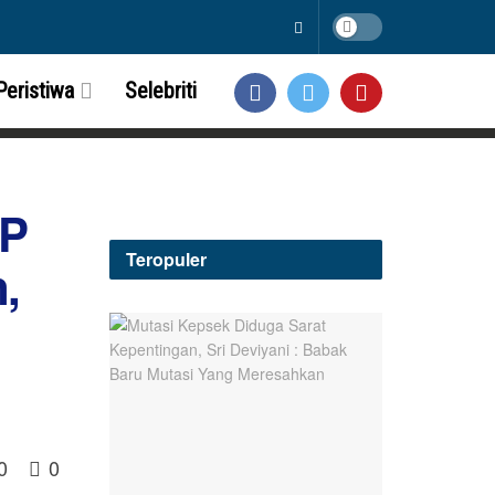
Peristiwa
Selebriti
NP
Teropuler
,
0
0