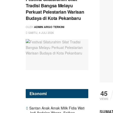
Tradisi Bangsa Melayu
Perkuat Pelestarian Warisan
Budaya di Kota Pekanbaru
OLEH
ADMIN ARGO TERKINI
SABTU, 4 JULI 2026
45
Ekonomi
VIEWS
Santan Anak Amak Milik Fidia Wati
SUMA
Jadi Andalan Warga, Sajikan