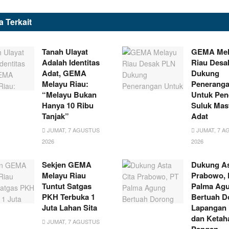
ta
Terkait
Tanah Ulayat
GEMA Mel
Adalah Identitas
Riau Desa
Adat, GEMA
Dukung
Melayu Riau:
Penerang
“Melayu Bukan
Untuk Pen
Hanya 10 Ribu
Suluk Mas
Tanjak”
Adat
JUMAT, 7 AGUSTUS
JUMAT, 7 A
2026
2026
Sekjen GEMA
Dukung As
Melayu Riau
Prabowo, 
Tuntut Satgas
Palma Ag
PKH Terbuka 1
Bertuah D
Juta Lahan Sita
Lapangan 
dan Ketah
JUMAT, 7 AGUSTUS
Pangan