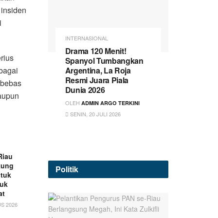
insiden
i
INTERNASIONAL
Drama 120 Menit!
rius
Spanyol Tumbangkan
bagai
Argentina, La Roja
Resmi Juara Piala
 bebas
Dunia 2026
aupun
OLEH
ADMIN ARGO TERKINI
SENIN, 20 JULI 2026
Riau
kung
Politik
tuk
luk
at
S 2026