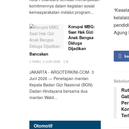
komitmennya dalam kegiatan sosial
“Kesela
kemasyarakatan melalui program...
kelalai
pendid
Korupsi MBG:
Agung 
Saat Hak Gizi
Anak Bangsa
Diduga
Dijadikan
Bancakan
ba
RABU, 3 JUNI 2026
0
JAKARTA - ARGOTERKINI-COM- 3
Juni 2026 — Penetapan mantan
Sebelu
Kepala Badan Gizi Nasional (BGN)
Rut
Dadan Hindayana bersama dua
Ga
mantan Wakil...
Per
Kom
Ter
Otomotif