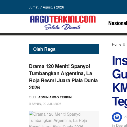
Jumat, 7 Agustus 2026
Nasional
Home
Olah Raga
In
Drama 120 Menit! Spanyol
Gu
Tumbangkan Argentina, La
Roja Resmi Juara Piala Dunia
KM
2026
Te
OLEH
ADMIN ARGO TERKINI
SENIN, 20 JULI 2026
o
in
Daera