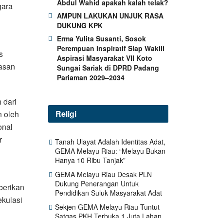
Abdul Wahid apakah kalah telak?
gara
AMPUN LAKUKAN UNJUK RASA
n
DUKUNG KPK
Erma Yulita Susanti, Sosok
Perempuan Inspiratif Siap Wakili
s
Aspirasi Masyarakat VII Koto
asan
Sungai Sariak di DPRD Padang
Pariaman 2029–2034
 dari
Religi
n oleh
onal
r
Tanah Ulayat Adalah Identitas Adat,
GEMA Melayu Riau: “Melayu Bukan
Hanya 10 Ribu Tanjak”
GEMA Melayu Riau Desak PLN
Dukung Penerangan Untuk
berikan
Pendidikan Suluk Masyarakat Adat
kulasi
Sekjen GEMA Melayu Riau Tuntut
Satgas PKH Terbuka 1 Juta Lahan