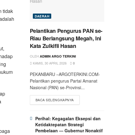
 tidak
DAERAH
 adalah
Pelantikan Pengurus PAN se-
Riau Berlangsung Megah, Ini
Kata Zulkifli Hasan
t,
rhadap
OLEH
ADMIN ARGO TERKINI
KAMIS, 30 APRIL 2026
ing
0
 hukum
PEKANBARU –ARGOTERKINI.COM-
Pelantikan pengurus Partai Amanat
Nasional (PAN) se-Provinsi...
dap
BACA SELENGKAPNYA
a
Perihal: Kegagalan Eksepsi dan
Ketidaktepatan Strategi
Pembelaan — Gubernur Nonaktif
mbaga