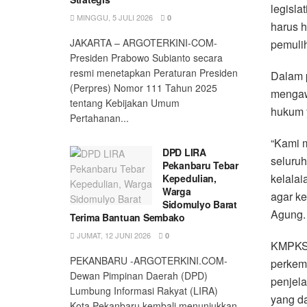
legisla
MINGGU, 5 JULI 2026
0
harus 
JAKARTA – ARGOTERKINI-COM-
pemuli
Presiden Prabowo Subianto secara
resmi menetapkan Peraturan Presiden
Dalam 
(Perpres) Nomor 111 Tahun 2025
mengaw
tentang Kebijakan Umum
hukum 
Pertahanan...
“Kami m
DPD LIRA
seluruh
Pekanbaru Tebar
kelalai
Kepedulian,
Warga
agar ke
Sidomulyo Barat
Agung.
Terima Bantuan Sembako
JUMAT, 12 JUNI 2026
0
KMPKS 
PEKANBARU -ARGOTERKINI.COM-
perkem
Dewan Pimpinan Daerah (DPD)
penjela
Lumbung Informasi Rakyat (LIRA)
yang da
Kota Pekanbaru kembali menunjukkan