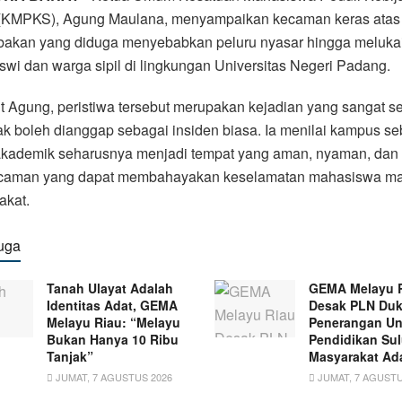
 (KMPKS), Agung Maulana, menyampaikan kecaman keras atas 
akan yang diduga menyebabkan peluru nyasar hingga meluka
wi dan warga sipil di lingkungan Universitas Negeri Padang.
 Agung, peristiwa tersebut merupakan kejadian yang sangat se
ak boleh dianggap sebagai insiden biasa. Ia menilai kampus se
akademik seharusnya menjadi tempat yang aman, nyaman, dan
ncaman yang dapat membahayakan keselamatan mahasiswa m
akat.
uga
Tanah Ulayat Adalah
GEMA Melayu 
Identitas Adat, GEMA
Desak PLN Du
Melayu Riau: “Melayu
Penerangan Un
Bukan Hanya 10 Ribu
Pendidikan Su
Tanjak”
Masyarakat Ad
JUMAT, 7 AGUSTUS 2026
JUMAT, 7 AGUSTU