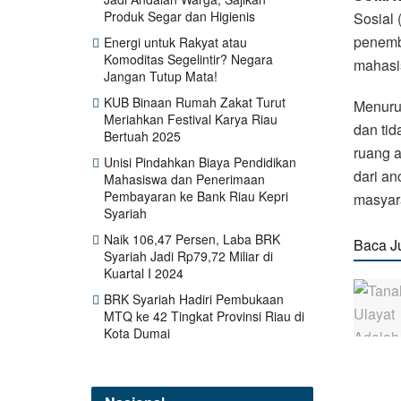
Produk Segar dan Higienis
Sosial
penemb
Energi untuk Rakyat atau
Komoditas Segelintir? Negara
mahasis
Jangan Tutup Mata!
KUB Binaan Rumah Zakat Turut
Menurut
Meriahkan Festival Karya Riau
dan tid
Bertuah 2025
ruang 
Unisi Pindahkan Biaya Pendidikan
dari a
Mahasiswa dan Penerimaan
Pembayaran ke Bank Riau Kepri
masyar
Syariah
Naik 106,47 Persen, Laba BRK
Baca J
Syariah Jadi Rp79,72 Miliar di
Kuartal I 2024
BRK Syariah Hadiri Pembukaan
MTQ ke 42 Tingkat Provinsi Riau di
Kota Dumai