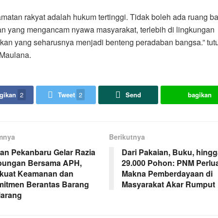
matan rakyat adalah hukum tertinggi. Tidak boleh ada ruang ba
an yang mengancam nyawa masyarakat, terlebih di lingkungan
ikan yang seharusnya menjadi benteng peradaban bangsa.” tut
Maulana.
gikan
2
Tweet
2
Send
bagikan
mnya
Berikutnya
an Pekanbaru Gelar Razia
Dari Pakaian, Buku, hing
bungan Bersama APH,
29.000 Pohon: PNM Perlu
kuat Keamanan dan
Makna Pemberdayaan di
itmen Berantas Barang
Masyarakat Akar Rumput
larang