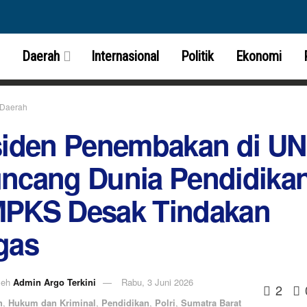
Daerah
Internasional
Politik
Ekonomi
Daerah
siden Penembakan di U
ncang Dunia Pendidikan
PKS Desak Tindakan
gas
leh
Admin Argo Terkini
Rabu, 3 Juni 2026
2
h
,
Hukum dan Kriminal
,
Pendidikan
,
Polri
,
Sumatra Barat