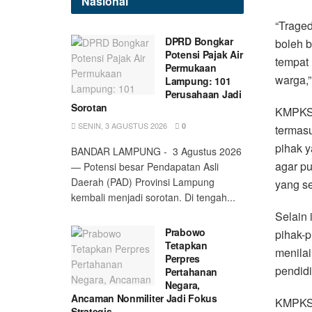
Nasional
“Traged
DPRD Bongkar
boleh 
Potensi Pajak Air
tempat
Permukaan
warga,
Lampung: 101
Perusahaan Jadi
Sorotan
KMPKS 
SENIN, 3 AGUSTUS 2026
0
termasu
pihak y
BANDAR LAMPUNG - 3 Agustus 2026
agar p
— Potensi besar Pendapatan Asli
Daerah (PAD) Provinsi Lampung
yang se
kembali menjadi sorotan. Di tengah...
Selain 
Prabowo
pihak-p
Tetapkan
menilai
Perpres
pendidi
Pertahanan
Negara,
Ancaman Nonmiliter Jadi Fokus
KMPKS 
Strategis