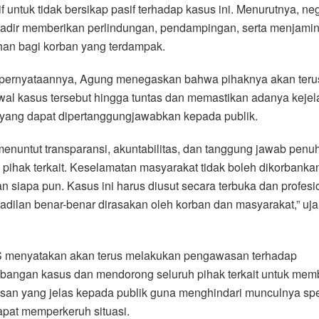
tif untuk tidak bersikap pasif terhadap kasus ini. Menurutnya, ne
hadir memberikan perlindungan, pendampingan, serta menjami
han bagi korban yang terdampak.
pernyataannya, Agung menegaskan bahwa pihaknya akan teru
al kasus tersebut hingga tuntas dan memastikan adanya kejel
yang dapat dipertanggungjawabkan kepada publik.
enuntut transparansi, akuntabilitas, dan tanggung jawab penuh
 pihak terkait. Keselamatan masyarakat tidak boleh dikorbanka
an siapa pun. Kasus ini harus diusut secara terbuka dan profesi
adilan benar-benar dirasakan oleh korban dan masyarakat,” uja
menyatakan akan terus melakukan pengawasan terhadap
bangan kasus dan mendorong seluruh pihak terkait untuk mem
san yang jelas kepada publik guna menghindari munculnya spe
pat memperkeruh situasi.