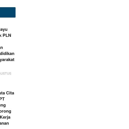
ayu
k PLN
an
didikan
yarakat
GUSTUS
ta Cita
PT
ung
orong
Kerja
anan