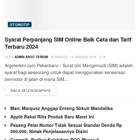
OTOMOTIF
Syarat Perpanjang SIM Online Baik Cata dan Tarif
Terbaru 2024
OLEH
ADMIN ARGO TERKINI
MINGGU, 14 JANUARI 2024
0
Argoterkini.com,Pekanbaru - Surat Izin Mengemudi (SIM) adalah
syarat bagi aeseorang untuk dapat menggunakan kenseraan
bermotor di jalan di mana SIM...
BACA SELENGKAPNYA
Marc Marquez Anggap Enteng Sirkuit Mandalika
Apple Bakal Rilis Produk Baru Maret Ini
Pasang Pelat Nomor Tidak Sesuai Standar Denda Rp
500.000, Simak Penjelasannya Disini
Canggih, Berikut Kelebihan ROG Phone 5