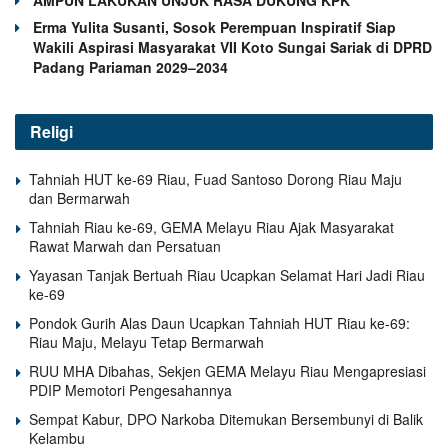
AMPUN LAKUKAN UNJUK RASA DUKUNG KPK
Erma Yulita Susanti, Sosok Perempuan Inspiratif Siap
Wakili Aspirasi Masyarakat VII Koto Sungai Sariak di DPRD
Padang Pariaman 2029–2034
Religi
Tahniah HUT ke-69 Riau, Fuad Santoso Dorong Riau Maju
dan Bermarwah
Tahniah Riau ke-69, GEMA Melayu Riau Ajak Masyarakat
Rawat Marwah dan Persatuan
Yayasan Tanjak Bertuah Riau Ucapkan Selamat Hari Jadi Riau
ke-69
Pondok Gurih Alas Daun Ucapkan Tahniah HUT Riau ke-69:
Riau Maju, Melayu Tetap Bermarwah
RUU MHA Dibahas, Sekjen GEMA Melayu Riau Mengapresiasi
PDIP Memotori Pengesahannya
Sempat Kabur, DPO Narkoba Ditemukan Bersembunyi di Balik
Kelambu