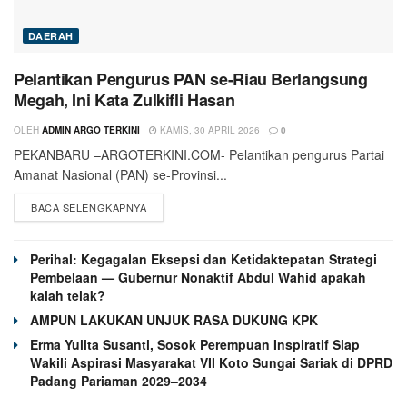
DAERAH
Pelantikan Pengurus PAN se-Riau Berlangsung
Megah, Ini Kata Zulkifli Hasan
OLEH
ADMIN ARGO TERKINI
KAMIS, 30 APRIL 2026
0
PEKANBARU –ARGOTERKINI.COM- Pelantikan pengurus Partai
Amanat Nasional (PAN) se-Provinsi...
BACA SELENGKAPNYA
Perihal: Kegagalan Eksepsi dan Ketidaktepatan Strategi
Pembelaan — Gubernur Nonaktif Abdul Wahid apakah
kalah telak?
AMPUN LAKUKAN UNJUK RASA DUKUNG KPK
Erma Yulita Susanti, Sosok Perempuan Inspiratif Siap
Wakili Aspirasi Masyarakat VII Koto Sungai Sariak di DPRD
Padang Pariaman 2029–2034