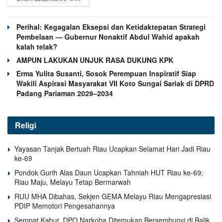
Perihal: Kegagalan Eksepsi dan Ketidaktepatan Strategi
Pembelaan — Gubernur Nonaktif Abdul Wahid apakah
kalah telak?
AMPUN LAKUKAN UNJUK RASA DUKUNG KPK
Erma Yulita Susanti, Sosok Perempuan Inspiratif Siap
Wakili Aspirasi Masyarakat VII Koto Sungai Sariak di DPRD
Padang Pariaman 2029–2034
Religi
Yayasan Tanjak Bertuah Riau Ucapkan Selamat Hari Jadi Riau
ke-69
Pondok Gurih Alas Daun Ucapkan Tahniah HUT Riau ke-69:
Riau Maju, Melayu Tetap Bermarwah
RUU MHA Dibahas, Sekjen GEMA Melayu Riau Mengapresiasi
PDIP Memotori Pengesahannya
Sempat Kabur, DPO Narkoba Ditemukan Bersembunyi di Balik