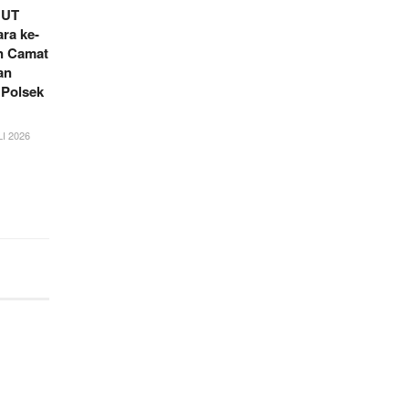
HUT
ra ke-
an Camat
an
 Polsek
I 2026