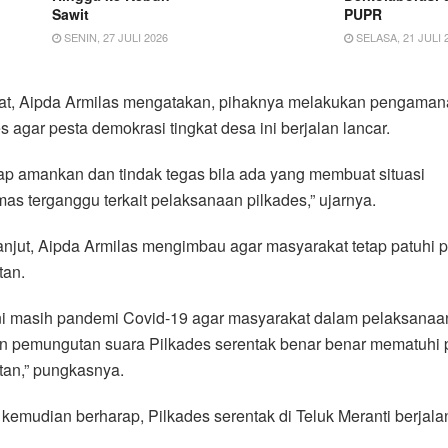
Sawit
PUPR
SENIN, 27 JULI 2026
SELASA, 21 JULI 
at, Aipda Armilas mengatakan, pihaknya melakukan pengaman
s agar pesta demokrasi tingkat desa ini berjalan lancar.
iap amankan dan tindak tegas bila ada yang membuat situasi
as terganggu terkait pelaksanaan pilkades,” ujarnya.
anjut, Aipda Armilas mengimbau agar masyarakat tetap patuhi p
tan.
ini masih pandemi Covid-19 agar masyarakat dalam pelaksanaa
n pemungutan suara Pilkades serentak benar benar mematuhi p
tan,” pungkasnya.
 kemudian berharap, Pilkades serentak di Teluk Meranti berjal