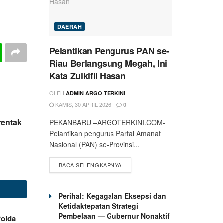
DAERAH
Pelantikan Pengurus PAN se-
Riau Berlangsung Megah, Ini
Kata Zulkifli Hasan
OLEH
ADMIN ARGO TERKINI
KAMIS, 30 APRIL 2026
0
rentak
PEKANBARU –ARGOTERKINI.COM-
Pelantikan pengurus Partai Amanat
Nasional (PAN) se-Provinsi...
BACA SELENGKAPNYA
Perihal: Kegagalan Eksepsi dan
Ketidaktepatan Strategi
Pembelaan — Gubernur Nonaktif
Polda