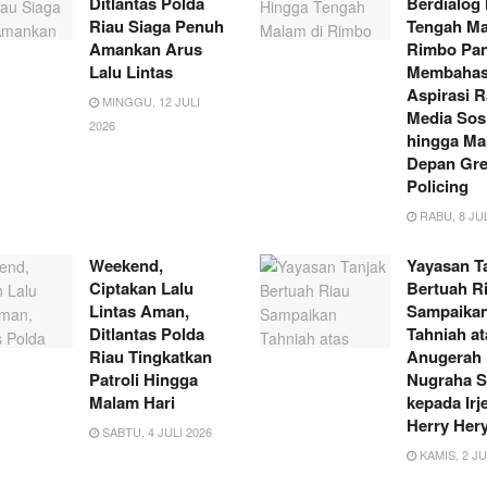
Ditlantas Polda
Berdialog
Riau Siaga Penuh
Tengah Ma
Amankan Arus
Rimbo Pan
Lalu Lintas
Membaha
Aspirasi R
MINGGU, 12 JULI
Media Sosi
2026
hingga Ma
Depan Gr
Policing
RABU, 8 JUL
Weekend,
Yayasan T
Ciptakan Lalu
Bertuah R
Lintas Aman,
Sampaika
Ditlantas Polda
Tahniah at
Riau Tingkatkan
Anugerah
Patroli Hingga
Nugraha S
Malam Hari
kepada Irj
Herry Her
SABTU, 4 JULI 2026
KAMIS, 2 JU