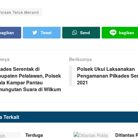
Polsek Teluk Meranti
bagikan
Tweet
Send
bagikan
mnya
Berikutnya
kades Serentak di
Polsek Ukui Laksanakan
upaten Pelalawan, Polsek
Pengamanan Pilkades Se
la Kampar Pantau
2021
ungutan Suara di Wilkum
ta
Terkait
Terduga
Ditlantas 