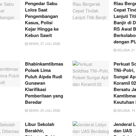
Pengedar Sabu
Riau Berg
Lolos Saat
Cepat Tin
Pengembangan
Lanjuti Tit
Kasus, Polisi
Banjir di 
Kejar Hingga ke
RS Awal B
Kebun Sawit
Berkolabo
dengan P
SENIN, 27 JULI 2026
SELASA, 21 
Bhabinkamtibmas
Perkuat So
Polsek Lima
TNI–Polri,
Puluh Aipda Rudi
Sungai Ap
Gunawan
Koramil 02
Klarifikasi
Bersatu J
Pemberitaan yang
Kamtibmas
Beredar
Keutuhan
SENIN, 20 JULI 2026
SELASA, 14 
Libur Sekolah
Jenderal L
Berakhir,
dan UAS