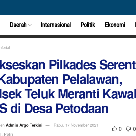
Daerah
Internasional
Politik
Ekonomi
Inforial
kseskan Pilkades Seren
 Kabupaten Pelalawan,
lsek Teluk Meranti Kawa
S di Desa Petodaan
leh
Admin Argo Terkini
Rabu, 17 November 2021
0
0
l
,
Polri