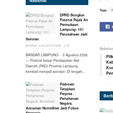
Nasional
Tags:
DPRD Bongkar
Potensi Pajak Air
Permukaan
Lampung: 101
Perusahaan Jadi
Sorotan
SENIN, 3 AGUSTUS 2026
0
Sebelu
BANDAR LAMPUNG - 3 Agustus 2026
Pil
— Potensi besar Pendapatan Asli
Kab
Daerah (PAD) Provinsi Lampung
Kua
kembali menjadi sorotan. Di tengah...
Pem
Prabowo
Tetapkan
Perpres
Beri
Pertahanan
Negara,
Ancaman Nonmiliter Jadi Fokus
Strategis