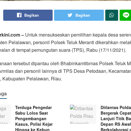
Bagikan
Bagikan
rkini.com –
Untuk mensukseskan pemilihan kepala desa serent
en Pelalawan, personil Polsek Teluk Meranti dikerahkan mel
alan di tempat pemungutan suara (TPS), Rabu (17/11/2021).
naan tersebut dipantau oleh Bhabinkamtibmas Polsek Teluk M
rmilas dan personil lainnya di TPS Desa Petodaan, Kecamatan
, Kabupaten Pelalawan, Riau.
uga
Terduga Pengedar
Ditlantas Pold
Sabu Lolos Saat
Bergerak Cepat
Pengembangan
Lanjuti Titik Ba
Kasus, Polisi Kejar
Depan RS Awal
Hingga ke Kebun
Berkolaborasi