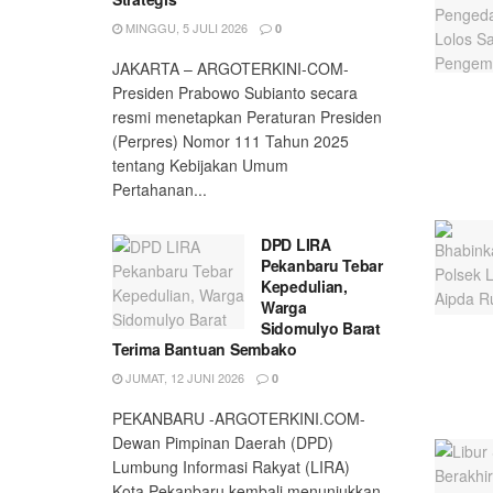
MINGGU, 5 JULI 2026
0
JAKARTA – ARGOTERKINI-COM-
Presiden Prabowo Subianto secara
resmi menetapkan Peraturan Presiden
(Perpres) Nomor 111 Tahun 2025
tentang Kebijakan Umum
Pertahanan...
DPD LIRA
Pekanbaru Tebar
Kepedulian,
Warga
Sidomulyo Barat
Terima Bantuan Sembako
JUMAT, 12 JUNI 2026
0
PEKANBARU -ARGOTERKINI.COM-
Dewan Pimpinan Daerah (DPD)
Lumbung Informasi Rakyat (LIRA)
Kota Pekanbaru kembali menunjukkan