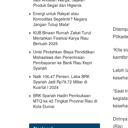
Produk Segar dan Higienis
Energi untuk Rakyat atau
Komoditas Segelintir? Negara
Jangan Tutup Mata!
Ditemp
KUB Binaan Rumah Zakat Turut
Pilkade
Meriahkan Festival Karya Riau
Bertuah 2025
“Kita s
Unisi Pindahkan Biaya Pendidikan
kamtibm
Mahasiswa dan Penerimaan
Pembayaran ke Bank Riau Kepri
Syariah
Lebih l
Naik 106,47 Persen, Laba BRK
keseha
Syariah Jadi Rp79,72 Miliar di
Kuartal I 2024
“Saat 
BRK Syariah Hadiri Pembukaan
kegiata
MTQ ke 42 Tingkat Provinsi Riau di
keseha
Kota Dumai
Dirinya
(Rls)