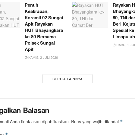
Penuh
Rayakan 
Keakraban,
Bhayangka
Koramil 02 Sungai
80, TNI d
Apit Rayakan
Beri Kejut
HUT Bhayangkara
Spesial ke
ke-80 Bersama
Limapuluh
Polsek Sungai
RABU, 1 JUL
Apit
KAMIS, 2 JULI 2026
BERITA LAINNYA
galkan Balasan
mail Anda tidak akan dipublikasikan.
Ruas yang wajib ditandai
*
ar
*