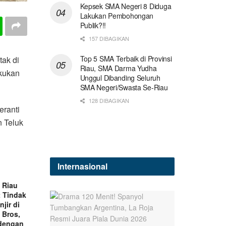
Kepsek SMA Negeri 8 Diduga
Lakukan Pembohongan
Publik?!!
157 DIBAGIKAN
Top 5 SMA Terbaik di Provinsi
ak di
Riau, SMA Darma Yudha
akukan
Unggul Dibanding Seluruh
SMA Negeri/Swasta Se-Riau
128 DIBAGIKAN
eranti
 Teluk
Internasional
a Riau
 Tindak
njir di
 Bros,
 dengan