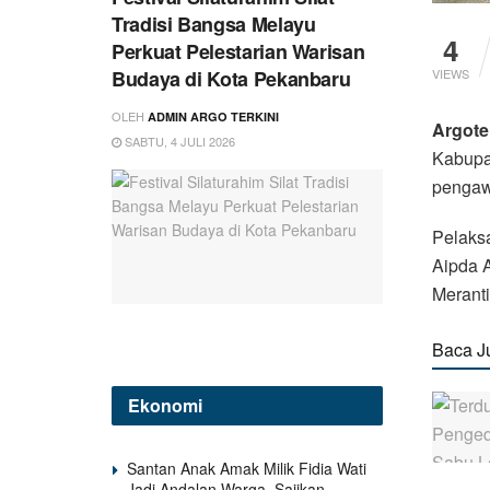
Tradisi Bangsa Melayu
4
Perkuat Pelestarian Warisan
Budaya di Kota Pekanbaru
VIEWS
OLEH
ADMIN ARGO TERKINI
Argote
SABTU, 4 JULI 2026
Kabupat
pengaw
Pelaksa
Aipda A
Meranti
Baca J
Ekonomi
Santan Anak Amak Milik Fidia Wati
Jadi Andalan Warga, Sajikan