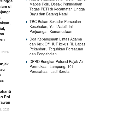
 Hingga
Mabes Polri, Desak Penindakan
lam di
Tegas PETI di Kecamatan Lingga
jang:
Bayu dan Batang Natal
s
TBC Bukan Sekadar Persoalan
akyat,
Kesehatan, Yeni Astuti: Ini
al,
Perjuangan Kemanusiaan
sa
Doa Kebangsaan Lintas Agama
een
dan Kick Off HUT ke-81 RI, Lapas
Pekanbaru Teguhkan Persatuan
I 2026
dan Pengabdian
DPRD Bongkar Potensi Pajak Air
anjak
Permukaan Lampung: 101
iau
Perusahaan Jadi Sorotan
n
as
akanti
en Pol
yawan
LI 2026