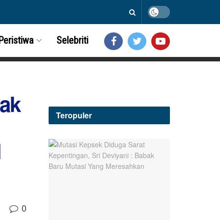
Peristiwa
Selebriti
tak
Teropuler
l
0