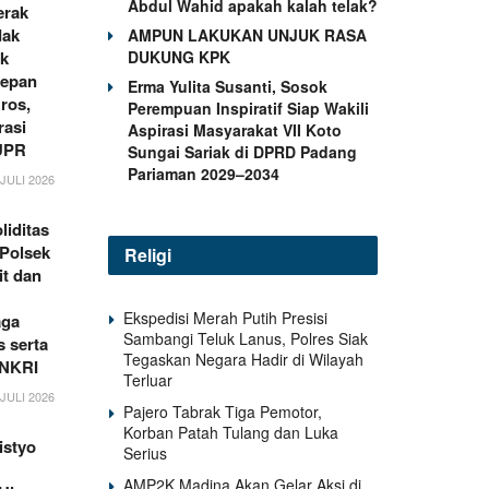
Abdul Wahid apakah kalah telak?
erak
dak
AMPUN LAKUKAN UNJUK RASA
DUKUNG KPK
ik
Depan
Erma Yulita Susanti, Sosok
ros,
Perempuan Inspiratif Siap Wakili
rasi
Aspirasi Masyarakat VII Koto
UPR
Sungai Sariak di DPRD Padang
Pariaman 2029–2034
JULI 2026
liditas
 Polsek
Religi
it dan
Ekspedisi Merah Putih Presisi
aga
Sambangi Teluk Lanus, Polres Siak
 serta
Tegaskan Negara Hadir di Wilayah
 NKRI
Terluar
JULI 2026
Pajero Tabrak Tiga Pemotor,
Korban Patah Tulang dan Luka
istyo
Serius
AMP2K Madina Akan Gelar Aksi di