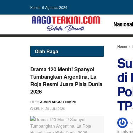
Kamis, 6 Agustus 2026
Nasional
Home
Olah Raga
Su
Drama 120 Menit! Spanyol
di
Tumbangkan Argentina, La
Roja Resmi Juara Piala Dunia
Po
2026
TP
OLEH
ADMIN ARGO TERKINI
SENIN, 20 JULI 2026
o
in
Inforia