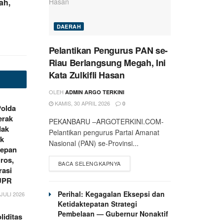
ah,
DAERAH
Pelantikan Pengurus PAN se-
Riau Berlangsung Megah, Ini
Kata Zulkifli Hasan
OLEH
ADMIN ARGO TERKINI
KAMIS, 30 APRIL 2026
0
Polda
erak
PEKANBARU –ARGOTERKINI.COM-
dak
Pelantikan pengurus Partai Amanat
ik
Nasional (PAN) se-Provinsi...
Depan
ros,
BACA SELENGKAPNYA
rasi
UPR
Perihal: Kegagalan Eksepsi dan
JULI 2026
Ketidaktepatan Strategi
Pembelaan — Gubernur Nonaktif
liditas