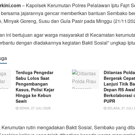
rkini.com
– Kapolsek Kerumutan Polres Pelalawan Iptu Fajri S
bersama jajarannya gencar memberikan bantuan Sembako be
, Minyak Goreng, Susu dan Gula Pasir pada Minggu (21/11/202
an ini bertujuan agar warga masyarakat di Kecamatan kerumut
erbantu dengan diadakannya kegiatan Bakti Sosial” ungkap Iptu 
uga
Terduga Pengedar
Ditlantas Pold
Sabu Lolos Saat
Bergerak Cepat
Pengembangan
Lanjuti Titik Ba
Kasus, Polisi Kejar
Depan RS Awal
Hingga ke Kebun
Berkolaborasi
Sawit
PUPR
SENIN, 27 JULI 2026
SELASA, 21 JULI 
k Kerumutan rutin mengadakan Bakti Sosial, Sembako yang dib