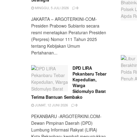
MINGGU, 5 JULI 2026
0
JAKARTA – ARGOTERKINI-COM-
Presiden Prabowo Subianto secara
resmi menetapkan Peraturan Presiden
(Perpres) Nomor 111 Tahun 2025
tentang Kebijakan Umum
Pertahanan...
DPD LIRA
Pekanbaru Tebar
Kepedulian,
Warga
Sidomulyo Barat
Terima Bantuan Sembako
JUMAT, 12 JUNI 2026
0
PEKANBARU -ARGOTERKINI.COM-
Dewan Pimpinan Daerah (DPD)
Lumbung Informasi Rakyat (LIRA)
Kota Pekanbaru kembali menunjukkan