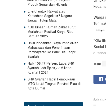
Untuk K
Produk Segar dan Higienis
kecama
Energi untuk Rakyat atau
Komoditas Segelintir? Negara
Warga 
Jangan Tutup Mata!
Terima
KUB Binaan Rumah Zakat Turut
masyar
Meriahkan Festival Karya Riau
Bertuah 2025
“Kita l
Unisi Pindahkan Biaya Pendidikan
Sosial
Mahasiswa dan Penerimaan
Pembayaran ke Bank Riau Kepri
dimasa 
Syariah
Naik 106,47 Persen, Laba BRK
Tags:
Syariah Jadi Rp79,72 Miliar di
Kuartal I 2024
BRK Syariah Hadiri Pembukaan
MTQ ke 42 Tingkat Provinsi Riau di
Kota Dumai
Sebelu