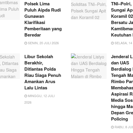
Polsek Lima
TNI–Polri,
Puluh Aipda Rudi
Sungai Ap
Gunawan
Koramil 02
Klarifikasi
Bersatu J
Pemberitaan yang
Kamtibmas
Beredar
Keutuhan
SENIN, 20 JULI 2026
SELASA, 14 
Libur Sekolah
Jenderal L
Berakhir,
dan UAS
Ditlantas Polda
Berdialog
Riau Siaga Penuh
Tengah Ma
Amankan Arus
Rimbo Pan
Lalu Lintas
Membaha
Aspirasi R
MINGGU, 12 JULI
Media Sosi
2026
hingga Ma
Depan Gr
Policing
RABU, 8 JUL