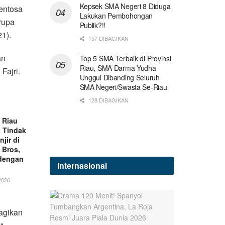
Kepsek SMA Negeri 8 Diduga
entosa
Lakukan Pembohongan
rupa
Publik?!!
1).
157 DIBAGIKAN
an
Top 5 SMA Terbaik di Provinsi
Riau, SMA Darma Yudha
Fajri.
Unggul Dibanding Seluruh
SMA Negeri/Swasta Se-Riau
128 DIBAGIKAN
a Riau
 Tindak
njir di
 Bros,
 dengan
Internasional
2026
agikan