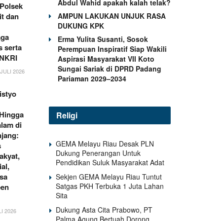
Abdul Wahid apakah kalah telak?
 Polsek
AMPUN LAKUKAN UNJUK RASA
it dan
DUKUNG KPK
aga
Erma Yulita Susanti, Sosok
 serta
Perempuan Inspiratif Siap Wakili
 NKRI
Aspirasi Masyarakat VII Koto
Sungai Sariak di DPRD Padang
JULI 2026
Pariaman 2029–2034
istyo
 Hingga
Religi
lam di
jang:
GEMA Melayu Riau Desak PLN
s
Dukung Penerangan Untuk
akyat,
Pendidikan Suluk Masyarakat Adat
al,
sa
Sekjen GEMA Melayu Riau Tuntut
Satgas PKH Terbuka 1 Juta Lahan
een
Sita
Dukung Asta Cita Prabowo, PT
I 2026
Palma Agung Bertuah Dorong