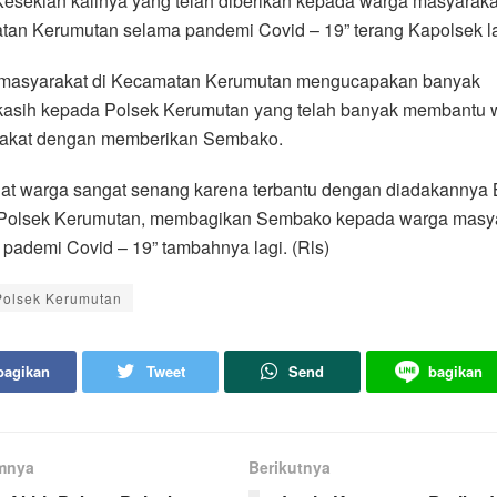
esekian kalinya yang telah diberikan kepada warga masyaraka
tan Kerumutan selama pandemi Covid – 19” terang Kapolsek la
masyarakat di Kecamatan Kerumutan mengucapakan banyak
kasih kepada Polsek Kerumutan yang telah banyak membantu 
akat dengan memberikan Sembako.
ihat warga sangat senang karena terbantu dengan diadakannya 
 Polsek Kerumutan, membagikan Sembako kepada warga masy
pademi Covid – 19” tambahnya lagi. (Rls)
Polsek Kerumutan
bagikan
Tweet
Send
bagikan
mnya
Berikutnya