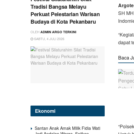
Argote
Tradisi Bangsa Melayu
SH MH 
Perkuat Pelestarian Warisan
Indomie
Budaya di Kota Pekanbaru
OLEH
ADMIN ARGO TERKINI
“Kegiat
SABTU, 4 JULI 2026
dapat t
Baca J
Ekonomi
“Polse
Santan Anak Amak Milik Fidia Wati
Jadi Andalan Warga, Sajikan