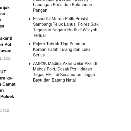
Lapangan Kerja dan Ketahanan
anjak
Pangan
iau
Ekspedisi Merah Putih Presisi
n
Sambangi Teluk Lanus, Polres Siak
as
Tegaskan Negara Hadir di Wilayah
Terluar
akanti
Pajero Tabrak Tiga Pemotor,
en Pol
Korban Patah Tulang dan Luka
yawan
Serius
LI 2026
AMP2K Madina Akan Gelar Aksi di
Mabes Polri, Desak Penindakan
HUT
Tegas PETI di Kecamatan Lingga
ra ke-
Bayu dan Batang Natal
an Camat
an
 Polsek
I 2026