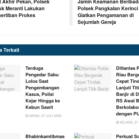
t Akhir Pekan, Polsek
Jamin Keamanan Beribad
uk Meranti Lakukan
Polsek Pangkalan Kerinci
ertiban Prokes
Giatkan Pengamanan di
Sejumlah Gereja
ta
Terkait
Terduga
Ditlantas 
Pengedar Sabu
Riau Berg
Lolos Saat
Cepat Tin
Pengembangan
Lanjuti Tit
Kasus, Polisi
Banjir di 
Kejar Hingga ke
RS Awal B
Kebun Sawit
Berkolabo
dengan P
SENIN, 27 JULI 2026
SELASA, 21 
Bhabinkamtibmas
Perkuat So