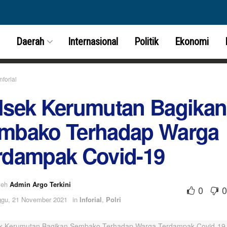
Daerah
Internasional
Politik
Ekonomi
Inforial
lsek Kerumutan Bagikan
mbako Terhadap Warga
rdampak Covid-19
leh
Admin Argo Terkini
0
0
gu, 21 November 2021
in
Inforial
,
Polri