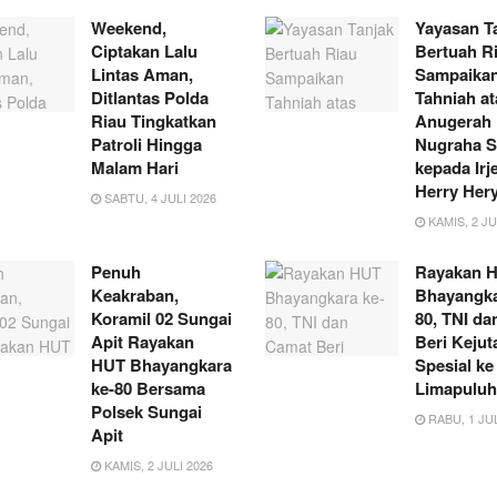
Weekend,
Yayasan T
Ciptakan Lalu
Bertuah R
Lintas Aman,
Sampaika
Ditlantas Polda
Tahniah at
Riau Tingkatkan
Anugerah
Patroli Hingga
Nugraha S
Malam Hari
kepada Irj
Herry Her
SABTU, 4 JULI 2026
KAMIS, 2 JU
Penuh
Rayakan 
Keakraban,
Bhayangka
Koramil 02 Sungai
80, TNI d
Apit Rayakan
Beri Kejut
HUT Bhayangkara
Spesial ke
ke-80 Bersama
Limapuluh
Polsek Sungai
RABU, 1 JUL
Apit
KAMIS, 2 JULI 2026