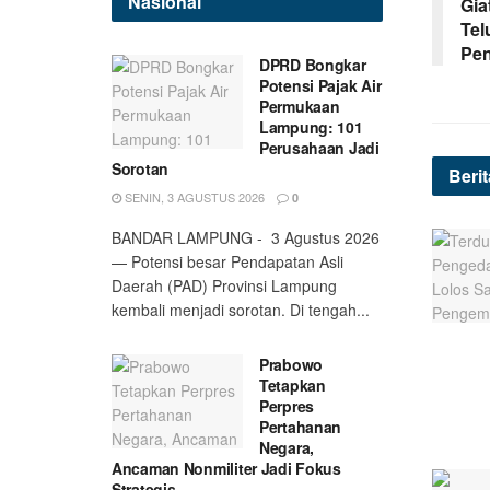
Nasional
Gia
Tel
Pen
DPRD Bongkar
Potensi Pajak Air
Permukaan
Lampung: 101
Perusahaan Jadi
Sorotan
Beri
SENIN, 3 AGUSTUS 2026
0
BANDAR LAMPUNG - 3 Agustus 2026
— Potensi besar Pendapatan Asli
Daerah (PAD) Provinsi Lampung
kembali menjadi sorotan. Di tengah...
Prabowo
Tetapkan
Perpres
Pertahanan
Negara,
Ancaman Nonmiliter Jadi Fokus
Strategis