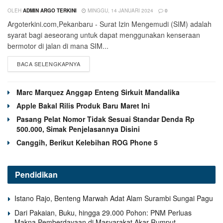
OLEH
ADMIN ARGO TERKINI
MINGGU, 14 JANUARI 2024
0
Argoterkini.com,Pekanbaru - Surat Izin Mengemudi (SIM) adalah
syarat bagi aeseorang untuk dapat menggunakan kenseraan
bermotor di jalan di mana SIM...
BACA SELENGKAPNYA
Marc Marquez Anggap Enteng Sirkuit Mandalika
Apple Bakal Rilis Produk Baru Maret Ini
Pasang Pelat Nomor Tidak Sesuai Standar Denda Rp
500.000, Simak Penjelasannya Disini
Canggih, Berikut Kelebihan ROG Phone 5
Pendidikan
Istano Rajo, Benteng Marwah Adat Alam Surambi Sungai Pagu
Dari Pakaian, Buku, hingga 29.000 Pohon: PNM Perluas
Makna Pemberdayaan di Masyarakat Akar Rumput