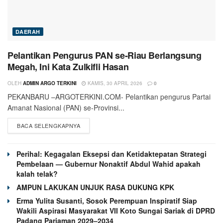
DAERAH
Pelantikan Pengurus PAN se-Riau Berlangsung
Megah, Ini Kata Zulkifli Hasan
OLEH
ADMIN ARGO TERKINI
KAMIS, 30 APRIL 2026
0
PEKANBARU –ARGOTERKINI.COM- Pelantikan pengurus Partai
Amanat Nasional (PAN) se-Provinsi...
BACA SELENGKAPNYA
Perihal: Kegagalan Eksepsi dan Ketidaktepatan Strategi
Pembelaan — Gubernur Nonaktif Abdul Wahid apakah
kalah telak?
AMPUN LAKUKAN UNJUK RASA DUKUNG KPK
Erma Yulita Susanti, Sosok Perempuan Inspiratif Siap
Wakili Aspirasi Masyarakat VII Koto Sungai Sariak di DPRD
Padang Pariaman 2029–2034