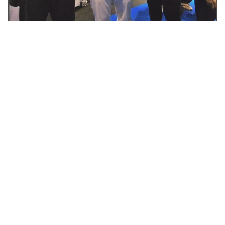
DAERAH
Pelantikan Pengurus PAN se-Riau Berlangsung
Megah, Ini Kata Zulkifli Hasan
OLEH
ADMIN ARGO TERKINI
KAMIS, 30 APRIL 2026
0
PEKANBARU –ARGOTERKINI.COM- Pelantikan pengurus Partai
Amanat Nasional (PAN) se-Provinsi...
BACA SELENGKAPNYA
Perihal: Kegagalan Eksepsi dan Ketidaktepatan Strategi
Pembelaan — Gubernur Nonaktif Abdul Wahid apakah