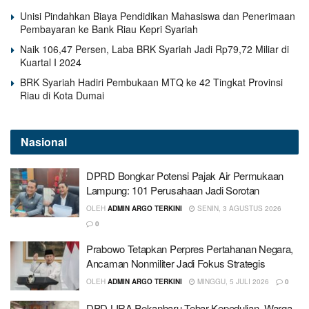
Unisi Pindahkan Biaya Pendidikan Mahasiswa dan Penerimaan
Pembayaran ke Bank Riau Kepri Syariah
Naik 106,47 Persen, Laba BRK Syariah Jadi Rp79,72 Miliar di
Kuartal I 2024
BRK Syariah Hadiri Pembukaan MTQ ke 42 Tingkat Provinsi
Riau di Kota Dumai
Nasional
DPRD Bongkar Potensi Pajak Air Permukaan
Lampung: 101 Perusahaan Jadi Sorotan
OLEH
ADMIN ARGO TERKINI
SENIN, 3 AGUSTUS 2026
0
Prabowo Tetapkan Perpres Pertahanan Negara,
Ancaman Nonmiliter Jadi Fokus Strategis
OLEH
ADMIN ARGO TERKINI
MINGGU, 5 JULI 2026
0
DPD LIRA Pekanbaru Tebar Kepedulian, Warga