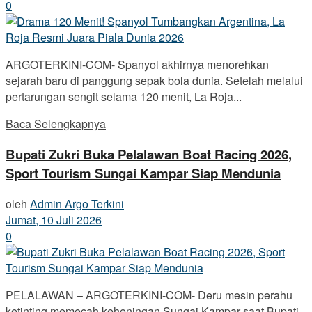
0
ARGOTERKINI-COM- Spanyol akhirnya menorehkan
sejarah baru di panggung sepak bola dunia. Setelah melalui
pertarungan sengit selama 120 menit, La Roja...
Baca Selengkapnya
Bupati Zukri Buka Pelalawan Boat Racing 2026,
Sport Tourism Sungai Kampar Siap Mendunia
oleh
Admin Argo Terkini
Jumat, 10 Juli 2026
0
PELALAWAN – ARGOTERKINI-COM- Deru mesin perahu
ketinting memecah keheningan Sungai Kampar saat Bupati