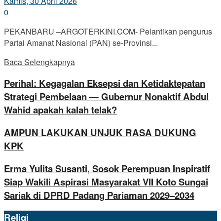
Kamis, 30 April 2026
0
PEKANBARU –ARGOTERKINI.COM- Pelantikan pengurus
Partai Amanat Nasional (PAN) se-Provinsi...
Baca Selengkapnya
Perihal: Kegagalan Eksepsi dan Ketidaktepatan
Strategi Pembelaan — Gubernur Nonaktif Abdul
Wahid apakah kalah telak?
AMPUN LAKUKAN UNJUK RASA DUKUNG
KPK
Erma Yulita Susanti, Sosok Perempuan Inspiratif
Siap Wakili Aspirasi Masyarakat VII Koto Sungai
Sariak di DPRD Padang Pariaman 2029–2034
Religi