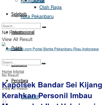
Inforial
Kota Dumai
Olah Raga
Selebriti
Kota Pekanbaru
No Result
Internasional
View All Result
Politik
Ekonomi
Home
Inforial
No Result
Peristiwa
Kapolsek Bandar Sei Kijang
View All Result
Kerahkan Personil Imbau
Otomotif