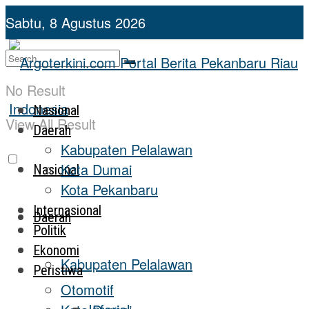
Sabtu, 8 Agustus 2026
No Result
Nasional
View All Result
Daerah
Kabupaten Pelalawan
Kota Dumai
Nasional
Kota Pekanbaru
Internasional
Daerah
Politik
Ekonomi
Kabupaten Pelalawan
Peristiwa
Otomotif