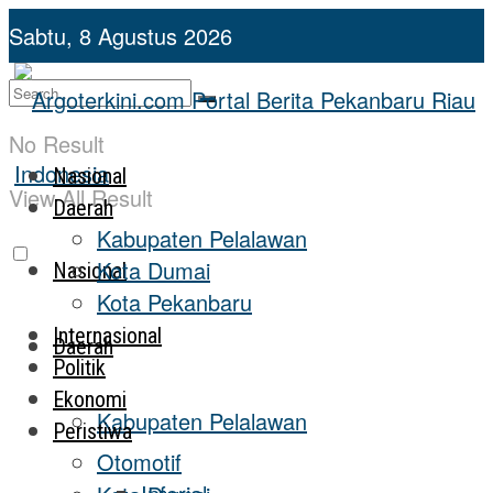
Sabtu, 8 Agustus 2026
No Result
Nasional
View All Result
Daerah
Kabupaten Pelalawan
Kota Dumai
Nasional
Kota Pekanbaru
Internasional
Daerah
Politik
Ekonomi
Kabupaten Pelalawan
Peristiwa
Otomotif