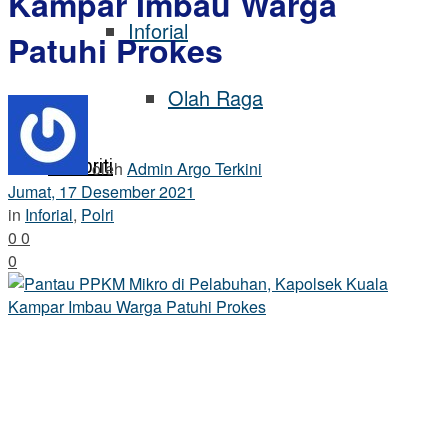
Kampar Imbau Warga
Inforial
Patuhi Prokes
Olah Raga
Selebriti
oleh
Admin Argo Terkini
Jumat, 17 Desember 2021
in
Inforial
,
Polri
0
0
0