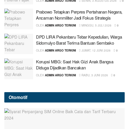
OLEH
ADMIN ARGO TERKINI
SENIN, 3 AGUSTUS 2026
0
Prabowo Tetapkan Perpres Pertahanan Negara,
Ancaman Nonmiliter Jadi Fokus Strategis
OLEH
ADMIN ARGO TERKINI
MINGGU, 5 JULI 2026
0
DPD LIRA Pekanbaru Tebar Kepedulian, Warga
Sidomulyo Barat Terima Bantuan Sembako
OLEH
ADMIN ARGO TERKINI
JUMAT, 12 JUNI 2026
0
Korupsi MBG: Saat Hak Gizi Anak Bangsa
Diduga Dijadikan Bancakan
OLEH
ADMIN ARGO TERKINI
RABU, 3 JUNI 2026
0
Otomotif