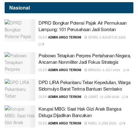
Nasional
DPRD Bongkar Potensi Pajak Air Permukaan
Lampung: 101 Perusahaan Jadi Sorotan
OLEH
ADMIN ARGO TERKINI
SENIN, 3 AGUSTUS 2026
0
Prabowo Tetapkan Perpres Pertahanan Negara,
Ancaman Nonmiliter Jadi Fokus Strategis
OLEH
ADMIN ARGO TERKINI
MINGGU, 5 JULI 2026
0
DPD LIRA Pekanbaru Tebar Kepedulian, Warga
Sidomulyo Barat Terima Bantuan Sembako
OLEH
ADMIN ARGO TERKINI
JUMAT, 12 JUNI 2026
0
Korupsi MBG: Saat Hak Gizi Anak Bangsa
Diduga Dijadikan Bancakan
OLEH
ADMIN ARGO TERKINI
RABU, 3 JUNI 2026
0