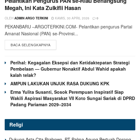
Pelantikan Pengurus PAN se-Riau Berlangsung
Megah, Ini Kata Zulkifli Hasan
OLEH
ADMIN ARGO TERKINI
KAMIS, 30 APRIL 2026
0
PEKANBARU –ARGOTERKINI.COM- Pelantikan pengurus Partai
Amanat Nasional (PAN) se-Provinsi...
BACA SELENGKAPNYA
Perihal: Kegagalan Eksepsi dan Ketidaktepatan Strategi
Pembelaan — Gubernur Nonaktif Abdul Wahid apakah
kalah telak?
AMPUN LAKUKAN UNJUK RASA DUKUNG KPK
Erma Yulita Susanti, Sosok Perempuan Inspiratif Siap
Wakili Aspirasi Masyarakat VII Koto Sungai Sariak di DPRD
Padang Pariaman 2029–2034
Religi
Dukung Asta Cita Prabowo, PT Palma Agung Bertuah Dorong