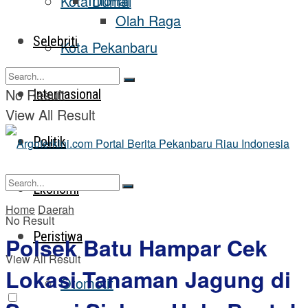
Inforial
Kota Dumai
Olah Raga
Selebriti
Kota Pekanbaru
No Result
Internasional
View All Result
Politik
Ekonomi
Home
Daerah
No Result
Peristiwa
Polsek Batu Hampar Cek
View All Result
Lokasi Tanaman Jagung di
Otomotif