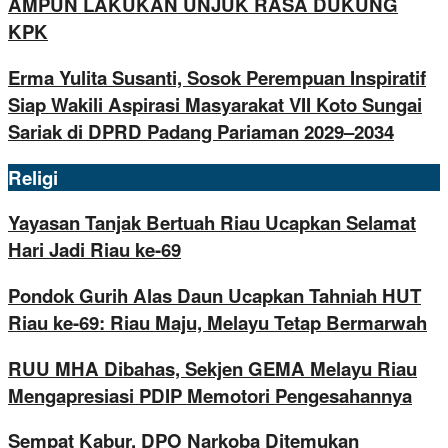
AMPUN LAKUKAN UNJUK RASA DUKUNG
KPK
Erma Yulita Susanti, Sosok Perempuan Inspiratif
Siap Wakili Aspirasi Masyarakat VII Koto Sungai
Sariak di DPRD Padang Pariaman 2029–2034
Religi
Yayasan Tanjak Bertuah Riau Ucapkan Selamat
Hari Jadi Riau ke-69
Pondok Gurih Alas Daun Ucapkan Tahniah HUT
Riau ke-69: Riau Maju, Melayu Tetap Bermarwah
RUU MHA Dibahas, Sekjen GEMA Melayu Riau
Mengapresiasi PDIP Memotori Pengesahannya
Sempat Kabur, DPO Narkoba Ditemukan