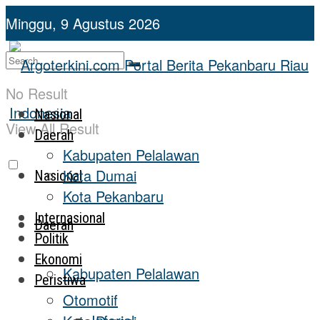
Minggu, 9 Agustus 2026
No Result
Nasional
View All Result
Daerah
Kabupaten Pelalawan
Kota Dumai
Nasional
Kota Pekanbaru
Internasional
Daerah
Politik
Ekonomi
Kabupaten Pelalawan
Peristiwa
Otomotif