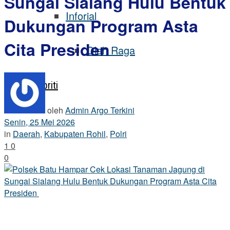
Sungai Sialang Hulu Bentuk
Inforial
Dukungan Program Asta
Cita Presiden
Olah Raga
Selebriti
oleh
Admin Argo Terkini
Senin, 25 Mei 2026
in
Daerah
,
Kabupaten Rohil
,
Polri
1
0
0