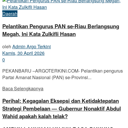
Daerah
Pelantikan Pengurus PAN se-Riau Berlangsung
Megah, Ini Kata Zulkifli Hasan
oleh
Admin Argo Terkini
Kamis, 30 April 2026
0
PEKANBARU –ARGOTERKINI.COM- Pelantikan pengurus
Partai Amanat Nasional (PAN) se-Provinsi...
Baca Selengkapnya
Perihal: Kegagalan Eksepsi dan Ketidaktepatan
Strategi Pembelaan — Gubernur Nonaktif Abdul
Wahid apakah kalah telak?