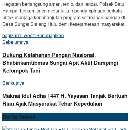
Kegiatan berlangsung aman, tertib, dan lancar. Polsek Batu
Hampar berkomitmen melanjutkan pendampingan berkala
untuk menjaga keberlanjutan program ketahanan pangan di
Desa Sungai Sialang Hulu demi kesejahteraan masyarakat.
bagikan
1
Tweet
1
Send
bagikan
Sebelumnya
Dukung Ketahanan Pangan Nasional,
Bhabinkamtibmas Sungai Apit Aktif Dampingi
Kelompok Tani
Berikutnya
Maknai Idul Adha 1447 H, Yayasan Tanjak Bertuah
Riau Ajak Masyarakat Tebar Kepedulian
Berita
Terkait