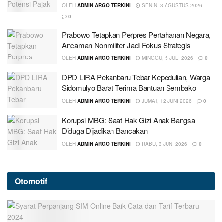
OLEH
ADMIN ARGO TERKINI
SENIN, 3 AGUSTUS 2026
0
Prabowo Tetapkan Perpres Pertahanan Negara,
Ancaman Nonmiliter Jadi Fokus Strategis
OLEH
ADMIN ARGO TERKINI
MINGGU, 5 JULI 2026
0
DPD LIRA Pekanbaru Tebar Kepedulian, Warga
Sidomulyo Barat Terima Bantuan Sembako
OLEH
ADMIN ARGO TERKINI
JUMAT, 12 JUNI 2026
0
Korupsi MBG: Saat Hak Gizi Anak Bangsa
Diduga Dijadikan Bancakan
OLEH
ADMIN ARGO TERKINI
RABU, 3 JUNI 2026
0
Otomotif