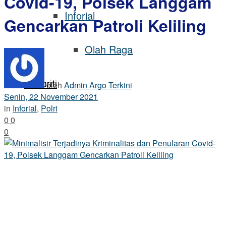
Covid-19, Polsek Langgam
Inforial
Gencarkan Patroli Keliling
Olah Raga
Selebriti
oleh
Admin Argo Terkini
Senin, 22 November 2021
in
Inforial
,
Polri
0
0
0