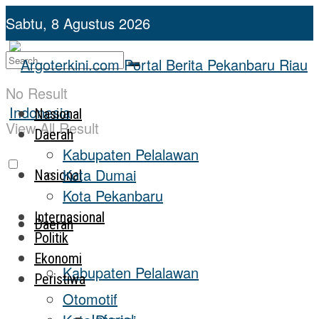
Sabtu, 8 Agustus 2026
No Result
Nasional
View All Result
Daerah
Kabupaten Pelalawan
Kota Dumai
Nasional
Kota Pekanbaru
Internasional
Daerah
Politik
Ekonomi
Kabupaten Pelalawan
Peristiwa
Otomotif