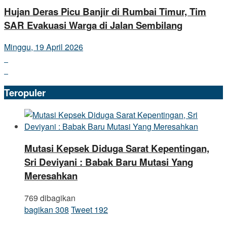
Hujan Deras Picu Banjir di Rumbai Timur, Tim
SAR Evakuasi Warga di Jalan Sembilang
Minggu, 19 April 2026
Teropuler
Mutasi Kepsek Diduga Sarat Kepentingan,
Sri Deviyani : Babak Baru Mutasi Yang
Meresahkan
769 dibagikan
bagikan
308
Tweet
192