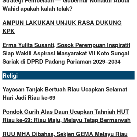
Strategi Pembelaan — Gubernur Nonaktif Abdul
Wahid apakah kalah telak?
AMPUN LAKUKAN UNJUK RASA DUKUNG
KPK
Erma Yulita Susanti, Sosok Perempuan Inspiratif
Siap Wakili Aspirasi Masyarakat VII Koto Sungai
Sariak di DPRD Padang Pariaman 2029–2034
Religi
Yayasan Tanjak Bertuah Riau Ucapkan Selamat
Hari Jadi Riau ke-69
Pondok Gurih Alas Daun Ucapkan Tahniah HUT
Riau ke-69: Riau Maju, Melayu Tetap Bermarwah
RUU MHA Dibahas, Sekjen GEMA Melayu Riau