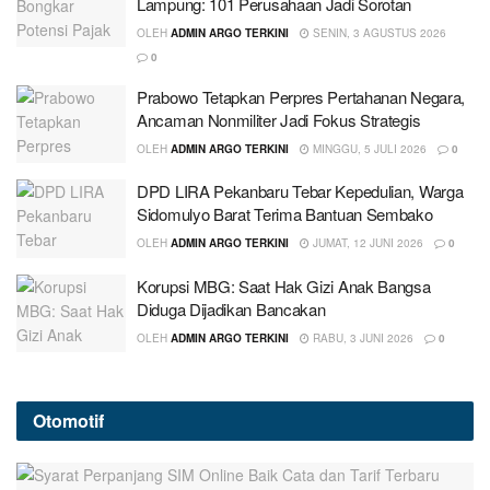
Lampung: 101 Perusahaan Jadi Sorotan
OLEH
ADMIN ARGO TERKINI
SENIN, 3 AGUSTUS 2026
0
Prabowo Tetapkan Perpres Pertahanan Negara,
Ancaman Nonmiliter Jadi Fokus Strategis
OLEH
ADMIN ARGO TERKINI
MINGGU, 5 JULI 2026
0
DPD LIRA Pekanbaru Tebar Kepedulian, Warga
Sidomulyo Barat Terima Bantuan Sembako
OLEH
ADMIN ARGO TERKINI
JUMAT, 12 JUNI 2026
0
Korupsi MBG: Saat Hak Gizi Anak Bangsa
Diduga Dijadikan Bancakan
OLEH
ADMIN ARGO TERKINI
RABU, 3 JUNI 2026
0
Otomotif