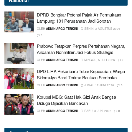
Nasional
DPRD Bongkar Potensi Pajak Air Permukaan
Lampung: 101 Perusahaan Jadi Sorotan
OLEH
ADMIN ARGO TERKINI
SENIN, 3 AGUSTUS 2026
0
Prabowo Tetapkan Perpres Pertahanan Negara,
Ancaman Nonmiliter Jadi Fokus Strategis
OLEH
ADMIN ARGO TERKINI
MINGGU, 5 JULI 2026
0
DPD LIRA Pekanbaru Tebar Kepedulian, Warga
Sidomulyo Barat Terima Bantuan Sembako
OLEH
ADMIN ARGO TERKINI
JUMAT, 12 JUNI 2026
0
Korupsi MBG: Saat Hak Gizi Anak Bangsa
Diduga Dijadikan Bancakan
OLEH
ADMIN ARGO TERKINI
RABU, 3 JUNI 2026
0