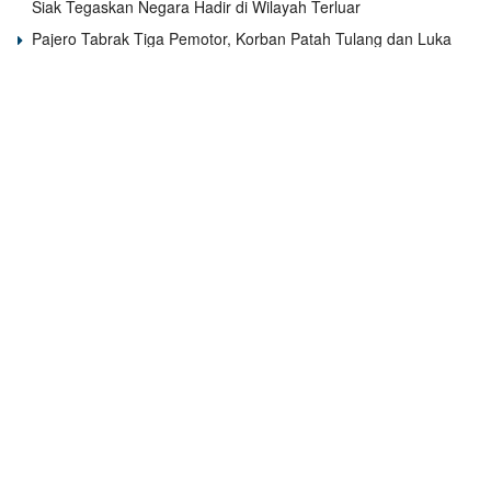
Siak Tegaskan Negara Hadir di Wilayah Terluar
Pajero Tabrak Tiga Pemotor, Korban Patah Tulang dan Luka
Serius
AMP2K Madina Akan Gelar Aksi di Mabes Polri, Desak
Penindakan Tegas PETI di Kecamatan Lingga Bayu dan
Batang Natal