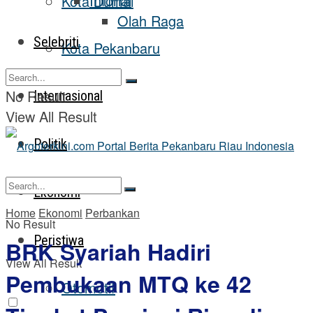
Inforial
Kota Dumai
Olah Raga
Selebriti
Kota Pekanbaru
No Result
Internasional
View All Result
Politik
Ekonomi
Home
Ekonomi
Perbankan
No Result
Peristiwa
BRK Syariah Hadiri
View All Result
Pembukaan MTQ ke 42
Otomotif