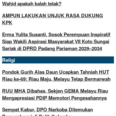
Wahid apakah kalah telak?
AMPUN LAKUKAN UNJUK RASA DUKUNG
KPK
Erma Yulita Susanti, Sosok Perempuan Inspiratif
Siap Wakili Aspirasi Masyarakat VII Koto Sungai
Sariak di DPRD Padang Pariaman 2029–2034
Religi
Pondok Gurih Alas Daun Ucapkan Tahniah HUT
Riau ke-69: Riau Maju, Melayu Tetap Bermarwah
RUU MHA Dibahas, Sekjen GEMA Melayu Riau
Mengapresiasi PDIP Memotori Pengesahannya
Sempat Kabur, DPO Narkoba Ditemukan