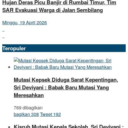
Hujan Deras Picu Banjir di Rumbai Timur, Tim
SAR Evakuasi Warga di Jalan Sembilang
Minggu, 19 April 2026
Teropuler
Mutasi Kepsek Diduga Sarat Kepentingan,
Sri Deviyani : Babak Baru Mutasi Yang
Meresahkan
769 dibagikan
bagikan
308
Tweet
192
Kisruh Mutasi Kepala Sekolah, Sri Deviyani :