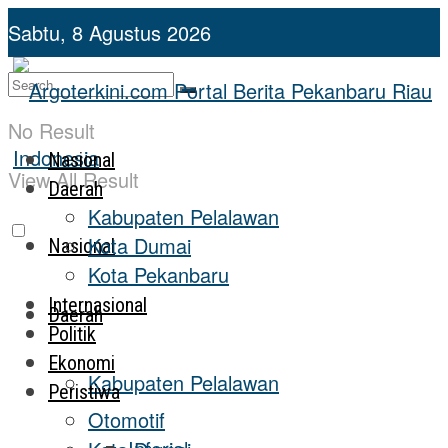
Sabtu, 8 Agustus 2026
No Result
Nasional
View All Result
Daerah
Kabupaten Pelalawan
Kota Dumai
Nasional
Kota Pekanbaru
Internasional
Daerah
Politik
Ekonomi
Kabupaten Pelalawan
Peristiwa
Otomotif