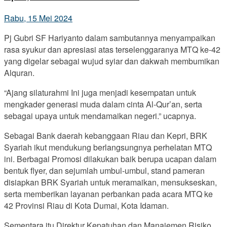
Rabu, 15 Mei 2024
Pj Gubri SF Hariyanto dalam sambutannya menyampaikan
rasa syukur dan apresiasi atas terselenggaranya MTQ ke-42
yang digelar sebagai wujud syiar dan dakwah membumikan
Alquran.
“Ajang silaturahmi Ini juga menjadi kesempatan untuk
mengkader generasi muda dalam cinta Al-Qur’an, serta
sebagai upaya untuk mendamaikan negeri.” ucapnya.
Sebagai Bank daerah kebanggaan Riau dan Kepri, BRK
Syariah ikut mendukung berlangsungnya perhelatan MTQ
ini. Berbagai Promosi dilakukan baik berupa ucapan dalam
bentuk flyer, dan sejumlah umbul-umbul, stand pameran
disiapkan BRK Syariah untuk meramaikan, mensukseskan,
serta memberikan layanan perbankan pada acara MTQ ke
42 Provinsi Riau di Kota Dumai, Kota Idaman.
Sementara itu Direktur Kepatuhan dan Manajemen Risiko