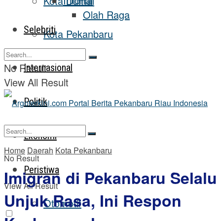
Inforial
Kota Dumai
Olah Raga
Selebriti
Kota Pekanbaru
No Result
Internasional
View All Result
Politik
Ekonomi
Home
Daerah
Kota Pekanbaru
No Result
Peristiwa
Imigran di Pekanbaru Selalu
View All Result
Unjuk Rasa, Ini Respon
Otomotif