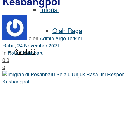
Kesbangpol
Inforial
Olah Raga
oleh
Admin Argo Terkini
Rabu, 24 November 2021
Selebriti
in
Kota Pekanbaru
0
0
0