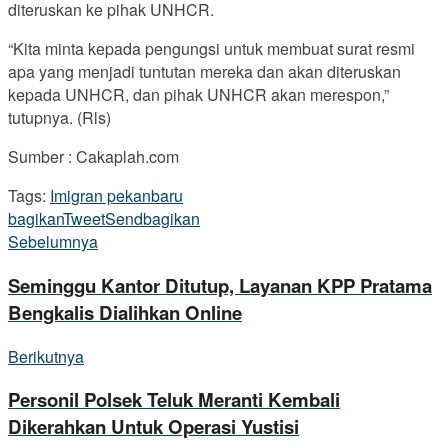
diteruskan ke pihak UNHCR.
“Kita minta kepada pengungsi untuk membuat surat resmi
apa yang menjadi tuntutan mereka dan akan diteruskan
kepada UNHCR, dan pihak UNHCR akan merespon,”
tutupnya. (Rls)
Sumber : Cakaplah.com
Tags:
Imigran pekanbaru
bagikan
Tweet
Send
bagikan
Sebelumnya
Seminggu Kantor Ditutup, Layanan KPP Pratama
Bengkalis Dialihkan Online
Berikutnya
Personil Polsek Teluk Meranti Kembali
Dikerahkan Untuk Operasi Yustisi