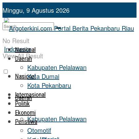
Minggu, 9 Agustus 2026
No Result
Nasional
View All Result
Daerah
Kabupaten Pelalawan
Kota Dumai
Nasional
Kota Pekanbaru
Internasional
Daerah
Politik
Ekonomi
Kabupaten Pelalawan
Peristiwa
Otomotif