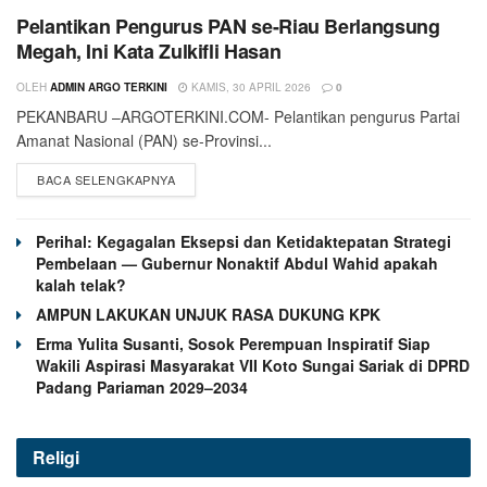
Pelantikan Pengurus PAN se-Riau Berlangsung
Megah, Ini Kata Zulkifli Hasan
OLEH
ADMIN ARGO TERKINI
KAMIS, 30 APRIL 2026
0
PEKANBARU –ARGOTERKINI.COM- Pelantikan pengurus Partai
Amanat Nasional (PAN) se-Provinsi...
BACA SELENGKAPNYA
Perihal: Kegagalan Eksepsi dan Ketidaktepatan Strategi
Pembelaan — Gubernur Nonaktif Abdul Wahid apakah
kalah telak?
AMPUN LAKUKAN UNJUK RASA DUKUNG KPK
Erma Yulita Susanti, Sosok Perempuan Inspiratif Siap
Wakili Aspirasi Masyarakat VII Koto Sungai Sariak di DPRD
Padang Pariaman 2029–2034
Religi