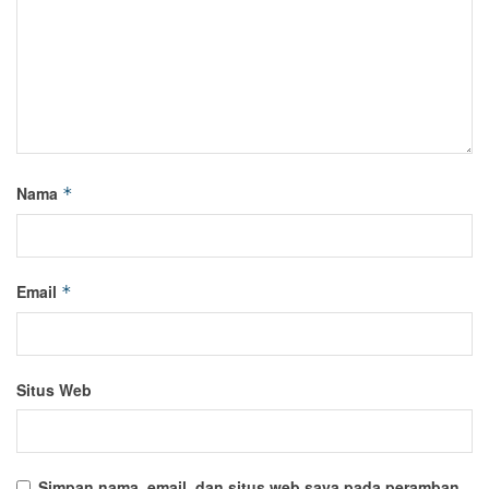
Nama
*
Email
*
Situs Web
Simpan nama, email, dan situs web saya pada peramban