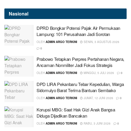
Nasional
DPRD Bongkar Potensi Pajak Air Permukaan
Lampung: 101 Perusahaan Jadi Sorotan
OLEH
ADMIN ARGO TERKINI
SENIN, 3 AGUSTUS 2026
0
Prabowo Tetapkan Perpres Pertahanan Negara,
Ancaman Nonmiliter Jadi Fokus Strategis
OLEH
ADMIN ARGO TERKINI
MINGGU, 5 JULI 2026
0
DPD LIRA Pekanbaru Tebar Kepedulian, Warga
Sidomulyo Barat Terima Bantuan Sembako
OLEH
ADMIN ARGO TERKINI
JUMAT, 12 JUNI 2026
0
Korupsi MBG: Saat Hak Gizi Anak Bangsa
Diduga Dijadikan Bancakan
OLEH
ADMIN ARGO TERKINI
RABU, 3 JUNI 2026
0