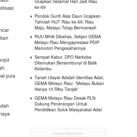
Ucapkan Selamat Hari Jadi Riau
ke-69
lisasi
Pondok Gurih Alas Daun Ucapkan
Tahniah HUT Riau ke-69: Riau
Maju, Melayu Tetap Bermarwah
ncar
RUU MHA Dibahas, Sekjen GEMA
akan
Melayu Riau Mengapresiasi PDIP
Memotori Pengesahannya
Sempat Kabur, DPO Narkoba
njot
Ditemukan Bersembunyi di Balik
ah.
Kelambu
at pula
Tanah Ulayat Adalah Identitas Adat,
GEMA Melayu Riau: “Melayu Bukan
Hanya 10 Ribu Tanjak”
GEMA Melayu Riau Desak PLN
Dukung Penerangan Untuk
udah
Pendidikan Suluk Masyarakat Adat
ahaya