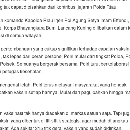
tak dapat dipisahkan dari kontribusi jajaran Polda Riau.
h komando Kapolda Riau Irjen Pol Agung Setya Imam Effendi, 
el Korps Bhayangkara Bumi Lancang Kuning dilibatkan dalam k
si di semua wilayah.
 perkembangan yang cukup signifikan terhadap capaian vaksina
i, tak lepas dari peran personel Polri mulai dari tingkat Polda, Po
Polsek. Semuanya bergerak bersama. Polri turut berkolaboras
n petugas kesehatan.
engenal lelah, Polri terus melayani masyarakat yang hendak
tkan vaksin setiap harinya. Mulai dari pagi, bahkan hingga m
 vaksinasi tak hanya diadakan di markas satuan saja. Tapi jug
aksin yang dibentuk di titik-titik strategis, agar mudah dijangkau
kat. Ada sekitar 315 titik gerai vaksin yang sudah didirikan.