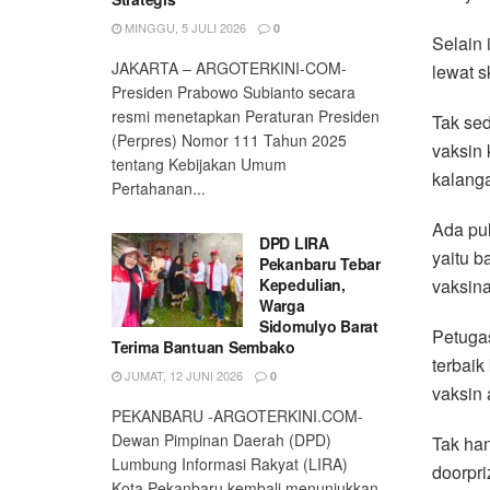
MINGGU, 5 JULI 2026
0
Selain 
JAKARTA – ARGOTERKINI-COM-
lewat s
Presiden Prabowo Subianto secara
resmi menetapkan Peraturan Presiden
Tak sed
(Perpres) Nomor 111 Tahun 2025
vaksin 
tentang Kebijakan Umum
kalanga
Pertahanan...
Ada pul
DPD LIRA
yaitu b
Pekanbaru Tebar
Kepedulian,
vaksina
Warga
Sidomulyo Barat
Petuga
Terima Bantuan Sembako
terbaik
JUMAT, 12 JUNI 2026
0
vaksin
PEKANBARU -ARGOTERKINI.COM-
Dewan Pimpinan Daerah (DPD)
Tak han
Lumbung Informasi Rakyat (LIRA)
doorpri
Kota Pekanbaru kembali menunjukkan