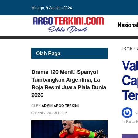
Minggu, 9 Agustus 2026
Nasional
Home
Olah Raga
Va
Drama 120 Menit! Spanyol
Ca
Tumbangkan Argentina, La
Roja Resmi Juara Piala Dunia
Te
2026
OLEH
ADMIN ARGO TERKINI
o
SENIN, 20 JULI 2026
in
Kota 