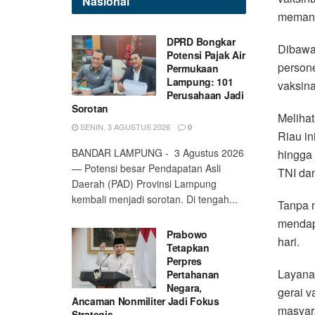
Nasional
memang 
DPRD Bongkar
Dibawa
Potensi Pajak Air
person
Permukaan
Lampung: 101
vaksina
Perusahaan Jadi
Sorotan
Melihat
SENIN, 3 AGUSTUS 2026
0
Riau in
BANDAR LAMPUNG - 3 Agustus 2026
hingga 
— Potensi besar Pendapatan Asli
TNI da
Daerah (PAD) Provinsi Lampung
kembali menjadi sorotan. Di tengah...
Tanpa m
mendapa
Prabowo
hari.
Tetapkan
Perpres
Layanan
Pertahanan
Negara,
gerai v
Ancaman Nonmiliter Jadi Fokus
masyara
Strategis