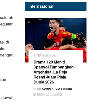
Internasional
seluruh
egiatan
si di
lres,
i dengan
INTERNASIONAL
Drama 120 Menit!
Spanyol Tumbangkan
Argentina, La Roja
Resmi Juara Piala
alam
Dunia 2026
OLEH
ADMIN ARGO TERKINI
SENIN, 20 JULI 2026
a lewat