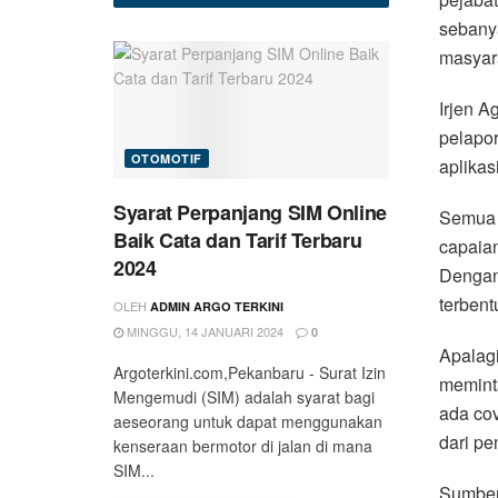
sebany
masyara
Irjen A
pelapo
OTOMOTIF
aplikas
Syarat Perpanjang SIM Online
Semua 
Baik Cata dan Tarif Terbaru
capaian
2024
Dengan 
terbent
OLEH
ADMIN ARGO TERKINI
MINGGU, 14 JANUARI 2024
0
Apalag
Argoterkini.com,Pekanbaru - Surat Izin
meminta
Mengemudi (SIM) adalah syarat bagi
ada cov
aeseorang untuk dapat menggunakan
dari pe
kenseraan bermotor di jalan di mana
SIM...
Sumber