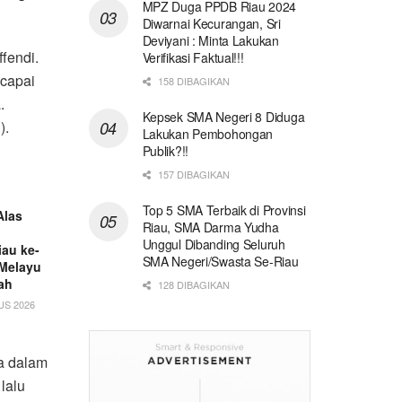
MPZ Duga PPDB Riau 2024
Diwarnai Kecurangan, Sri
Deviyani : Minta Lakukan
fendi.
Verifikasi Faktual!!!
ncapai
158 DIBAGIKAN
.
Kepsek SMA Negeri 8 Diduga
).
Lakukan Pembohongan
Publik?!!
157 DIBAGIKAN
Top 5 SMA Terbaik di Provinsi
Alas
Riau, SMA Darma Yudha
Unggul Dibanding Seluruh
au ke-
SMA Negeri/Swasta Se-Riau
 Melayu
ah
128 DIBAGIKAN
US 2026
ya dalam
lalu