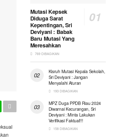
Mutasi Kepsek
Diduga Sarat
Kepentingan, Sri
Deviyani : Babak
Baru Mutasi Yang
Meresahkan
769 DIBAGIKAN
Kisruh Mutasi Kepala Sekolah,
Sri Deviyani : Jangan
Menyalahi Aturan
193 DIBAGIKAN
MPZ Duga PPDB Riau 2024
Diwarnai Kecurangan, Sri
Deviyani : Minta Lakukan
Verifikasi Faktual!!!
eksual
158 DIBAGIKAN
akan