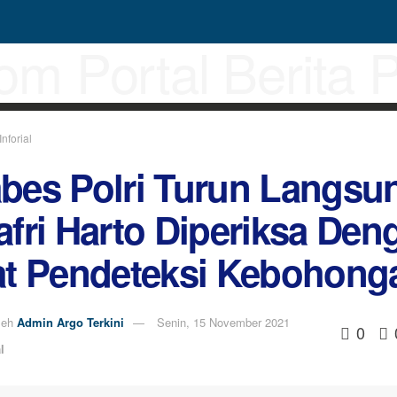
Inforial
bes Polri Turun Langsu
afri Harto Diperiksa Den
at Pendeteksi Kebohong
leh
Admin Argo Terkini
Senin, 15 November 2021
0
l