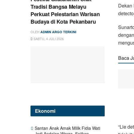
Dekan F
Tradisi Bangsa Melayu
detector
Perkuat Pelestarian Warisan
Budaya di Kota Pekanbaru
Sunarto
OLEH
ADMIN ARGO TERKINI
dengan 
SABTU, 4 JULI 2026
mengus
Baca J
Ekonomi
“Lie de
Santan Anak Amak Milik Fidia Wati
Jadi Andalan Warga, Sajikan