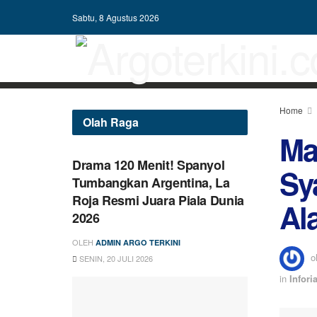
Sabtu, 8 Agustus 2026
Home
Olah Raga
Ma
Drama 120 Menit! Spanyol
Sy
Tumbangkan Argentina, La
Roja Resmi Juara Piala Dunia
Al
2026
OLEH
ADMIN ARGO TERKINI
o
SENIN, 20 JULI 2026
in
Inforia