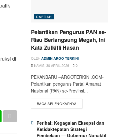
balik
DAERAH
Pelantikan Pengurus PAN se-
Riau Berlangsung Megah, Ini
Kata Zulkifli Hasan
ruksi di
OLEH
ADMIN ARGO TERKINI
KAMIS, 30 APRIL 2026
0
PEKANBARU –ARGOTERKINI.COM-
Pelantikan pengurus Partai Amanat
Nasional (PAN) se-Provinsi...
BACA SELENGKAPNYA
Perihal: Kegagalan Eksepsi dan
Ketidaktepatan Strategi
Pembelaan — Gubernur Nonaktif