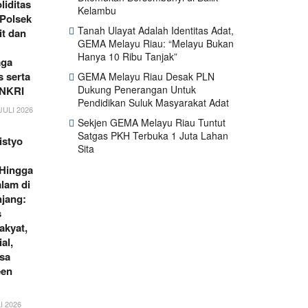
liditas
Kelambu
 Polsek
Tanah Ulayat Adalah Identitas Adat,
it dan
GEMA Melayu Riau: “Melayu Bukan
Hanya 10 Ribu Tanjak”
aga
 serta
GEMA Melayu Riau Desak PLN
Dukung Penerangan Untuk
 NKRI
Pendidikan Suluk Masyarakat Adat
JULI 2026
Sekjen GEMA Melayu Riau Tuntut
Satgas PKH Terbuka 1 Juta Lahan
istyo
Sita
 Hingga
lam di
jang:
s
akyat,
al,
sa
een
I 2026