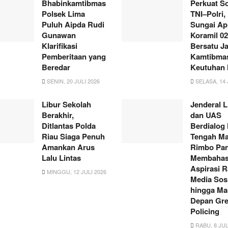
Bhabinkamtibmas
Perkuat So
Polsek Lima
TNI–Polri,
Puluh Aipda Rudi
Sungai Ap
Gunawan
Koramil 02
Klarifikasi
Bersatu J
Pemberitaan yang
Kamtibmas
Beredar
Keutuhan
SENIN, 20 JULI 2026
SELASA, 14 
Libur Sekolah
Jenderal L
Berakhir,
dan UAS
Ditlantas Polda
Berdialog
Riau Siaga Penuh
Tengah Ma
Amankan Arus
Rimbo Pan
Lalu Lintas
Membaha
Aspirasi R
MINGGU, 12 JULI 2026
Media Sosi
hingga Ma
Depan Gr
Policing
RABU, 8 JUL