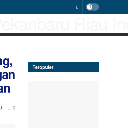
ng,
Teropuler
gan
an
0
0