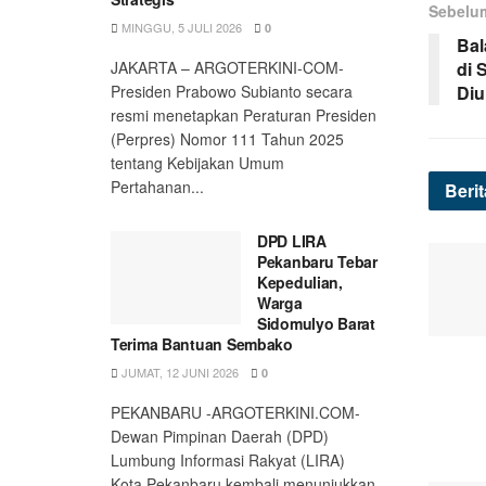
Sebelu
MINGGU, 5 JULI 2026
0
Bal
di 
JAKARTA – ARGOTERKINI-COM-
Diu
Presiden Prabowo Subianto secara
resmi menetapkan Peraturan Presiden
(Perpres) Nomor 111 Tahun 2025
tentang Kebijakan Umum
Pertahanan...
Beri
DPD LIRA
Pekanbaru Tebar
Kepedulian,
Warga
Sidomulyo Barat
Terima Bantuan Sembako
JUMAT, 12 JUNI 2026
0
PEKANBARU -ARGOTERKINI.COM-
Dewan Pimpinan Daerah (DPD)
Lumbung Informasi Rakyat (LIRA)
Kota Pekanbaru kembali menunjukkan