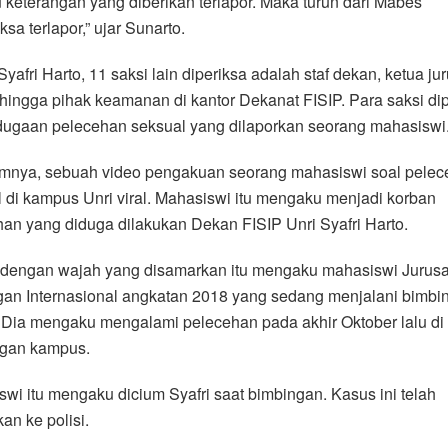
tu keterangan yang diberikan terlapor. Maka turun dari Mabes
sa terlapor,” ujar Sunarto.
Syafri Harto, 11 saksi lain diperiksa adalah staf dekan, ketua ju
hingga pihak keamanan di kantor Dekanat FISIP. Para saksi di
 dugaan pelecehan seksual yang dilaporkan seorang mahasiswi
mnya, sebuah video pengakuan seorang mahasiswi soal pelec
 di kampus Unri viral. Mahasiswi itu mengaku menjadi korban
an yang diduga dilakukan Dekan FISIP Unri Syafri Harto.
 dengan wajah yang disamarkan itu mengaku mahasiswi Jurus
an Internasional angkatan 2018 yang sedang menjalani bimbi
. Dia mengaku mengalami pelecehan pada akhir Oktober lalu di
ngan kampus.
wi itu mengaku dicium Syafri saat bimbingan. Kasus ini telah
kan ke polisi.