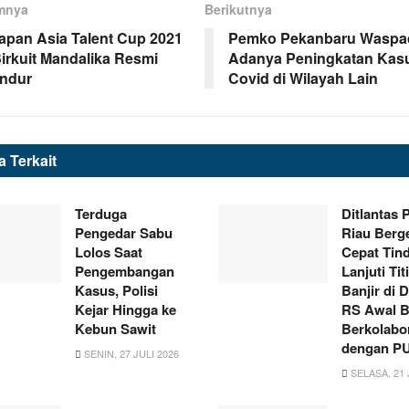
mnya
Berikutnya
apan Asia Talent Cup 2021
Pemko Pekanbaru Waspa
Sirkuit Mandalika Resmi
Adanya Peningkatan Kas
ndur
Covid di Wilayah Lain
ta
Terkait
Terduga
Ditlantas 
Pengedar Sabu
Riau Berg
Lolos Saat
Cepat Tin
Pengembangan
Lanjuti Tit
Kasus, Polisi
Banjir di 
Kejar Hingga ke
RS Awal B
Kebun Sawit
Berkolabo
dengan P
SENIN, 27 JULI 2026
SELASA, 21 