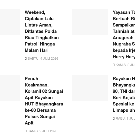
Weekend,
Yayasan T
Ciptakan Lalu
Bertuah R
Lintas Aman,
Sampaika
Ditlantas Polda
Tahniah at
Riau Tingkatkan
Anugerah
Patroli Hingga
Nugraha S
Malam Hari
kepada Irj
Herry Her
SABTU, 4 JULI 2026
KAMIS, 2 JU
Penuh
Rayakan 
Keakraban,
Bhayangka
Koramil 02 Sungai
80, TNI d
Apit Rayakan
Beri Kejut
HUT Bhayangkara
Spesial ke
ke-80 Bersama
Limapuluh
Polsek Sungai
RABU, 1 JUL
Apit
KAMIS, 2 JULI 2026