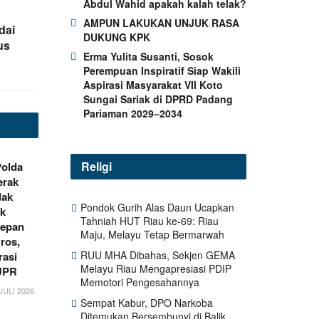
Abdul Wahid apakah kalah telak?
AMPUN LAKUKAN UNJUK RASA
dai
DUKUNG KPK
us
Erma Yulita Susanti, Sosok
Perempuan Inspiratif Siap Wakili
Aspirasi Masyarakat VII Koto
Sungai Sariak di DPRD Padang
Pariaman 2029–2034
Religi
Polda
erak
dak
Pondok Gurih Alas Daun Ucapkan
ik
Tahniah HUT Riau ke-69: Riau
Depan
Maju, Melayu Tetap Bermarwah
ros,
RUU MHA Dibahas, Sekjen GEMA
rasi
Melayu Riau Mengapresiasi PDIP
UPR
Memotori Pengesahannya
JULI 2026
Sempat Kabur, DPO Narkoba
Ditemukan Bersembunyi di Balik