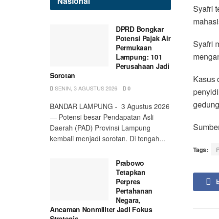
Nasional
Syafri 
mahasis
DPRD Bongkar
Potensi Pajak Air
Syafri 
Permukaan
mengan
Lampung: 101
Perusahaan Jadi
Sorotan
Kasus d
SENIN, 3 AGUSTUS 2026
0
penyidi
gedung 
BANDAR LAMPUNG - 3 Agustus 2026
— Potensi besar Pendapatan Asli
Sumber
Daerah (PAD) Provinsi Lampung
kembali menjadi sorotan. Di tengah...
Tags:
P
Prabowo
Tetapkan
Perpres
Pertahanan
Negara,
Ancaman Nonmiliter Jadi Fokus
Strategis