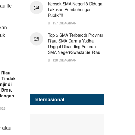
Kepsek SMA Negeri 8 Diduga
au lie
Lakukan Pembohongan
Publik?!!
157 DIBAGIKAN
ukan
tuk
Top 5 SMA Terbaik di Provinsi
Riau, SMA Darma Yudha
Unggul Dibanding Seluruh
SMA Negeri/Swasta Se-Riau
128 DIBAGIKAN
a Riau
 Tindak
njir di
 Bros,
 dengan
Internasional
2026
r atau