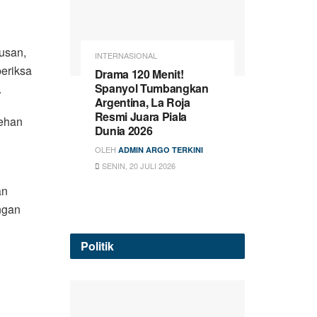
rusan,
INTERNASIONAL
periksa
Drama 120 Menit!
Spanyol Tumbangkan
.
Argentina, La Roja
Resmi Juara Piala
ehan
Dunia 2026
OLEH
ADMIN ARGO TERKINI
SENIN, 20 JULI 2026
an
ngan
Politik