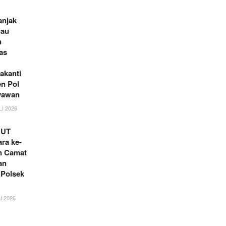
anjak
iau
n
as
akanti
en Pol
yawan
LI 2026
HUT
ra ke-
an Camat
an
 Polsek
I 2026