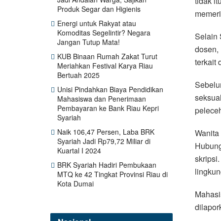
tidak i
Produk Segar dan Higienis
memerik
Energi untuk Rakyat atau
Komoditas Segelintir? Negara
Selain 
Jangan Tutup Mata!
dosen, 
KUB Binaan Rumah Zakat Turut
terkait
Meriahkan Festival Karya Riau
Bertuah 2025
Sebelu
Unisi Pindahkan Biaya Pendidikan
seksual
Mahasiswa dan Penerimaan
Pembayaran ke Bank Riau Kepri
peleceh
Syariah
Naik 106,47 Persen, Laba BRK
Wanita
Syariah Jadi Rp79,72 Miliar di
Hubung
Kuartal I 2024
skripsi
BRK Syariah Hadiri Pembukaan
lingku
MTQ ke 42 Tingkat Provinsi Riau di
Kota Dumai
Mahasis
dilapor