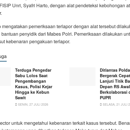
ISIP Unri, Syafri Harto, dengan alat pendeteksi kebohongan at
.
 mengatakan pemeriksaan terlapor dengan alat tersebut dilak
bantuan penyidik dari Mabes Polri. Pemeriksaan dilakukan un
ut kebenaran pengakuan terlapor.
uga
Terduga Pengedar
Ditlantas Pold
Sabu Lolos Saat
Bergerak Cepat
Pengembangan
Lanjuti Titik Ba
Kasus, Polisi Kejar
Depan RS Awal
Hingga ke Kebun
Berkolaborasi
Sawit
PUPR
SENIN, 27 JULI 2026
SELASA, 21 JULI 
tector untuk mengetahui kebenaran terkait kasus tersebut. Bena