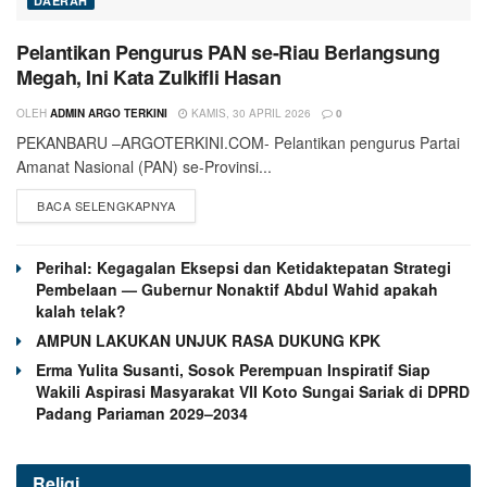
DAERAH
Pelantikan Pengurus PAN se-Riau Berlangsung
Megah, Ini Kata Zulkifli Hasan
OLEH
ADMIN ARGO TERKINI
KAMIS, 30 APRIL 2026
0
PEKANBARU –ARGOTERKINI.COM- Pelantikan pengurus Partai
Amanat Nasional (PAN) se-Provinsi...
BACA SELENGKAPNYA
Perihal: Kegagalan Eksepsi dan Ketidaktepatan Strategi
Pembelaan — Gubernur Nonaktif Abdul Wahid apakah
kalah telak?
AMPUN LAKUKAN UNJUK RASA DUKUNG KPK
Erma Yulita Susanti, Sosok Perempuan Inspiratif Siap
Wakili Aspirasi Masyarakat VII Koto Sungai Sariak di DPRD
Padang Pariaman 2029–2034
Religi