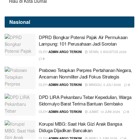
Riau di Kota Dumai
Nasional
DPRD Bongkar Potensi Pajak Air Permukaan
Lampung: 101 Perusahaan Jadi Sorotan
OLEH
ADMIN ARGO TERKINI
SENIN, 3 AGUSTUS 2026
0
Prabowo Tetapkan Perpres Pertahanan Negara,
Ancaman Nonmiliter Jadi Fokus Strategis
OLEH
ADMIN ARGO TERKINI
MINGGU, 5 JULI 2026
0
DPD LIRA Pekanbaru Tebar Kepedulian, Warga
Sidomulyo Barat Terima Bantuan Sembako
OLEH
ADMIN ARGO TERKINI
JUMAT, 12 JUNI 2026
0
Korupsi MBG: Saat Hak Gizi Anak Bangsa
Diduga Dijadikan Bancakan
OLEH
ADMIN ARGO TERKINI
RABU, 3 JUNI 2026
0