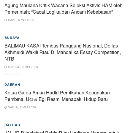
Agung Maulana Kritik Wacana Seleksi Aktivis HAM oleh
Pemerintah: “Cacat Logika dan Ancam Kebebasan”
RABU, 6 MEI 2026
BUDAYA
BALIMAU KASAI Tembus Panggung Nasional, Dellas
Akhmeidi Wakili Riau Di Mandalika Essay Competition,
NTB
MINGGU, 3 MEI 2026
DAERAH
Ketua Garda Aman Hadiri Pernikahan Keponakan
Pembina, Uci & Egi Resmi Menapaki Hidup Baru
SABTU, 2 MEI 2026
DAERAH
JALUR Ditpolairud Polda Riau Hadirkan Negara untuk