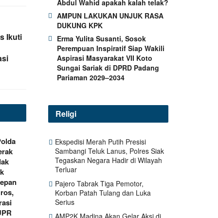
Abdul Wahid apakah kalah telak?
AMPUN LAKUKAN UNJUK RASA
DUKUNG KPK
 Ikuti
Erma Yulita Susanti, Sosok
Perempuan Inspiratif Siap Wakili
asi
Aspirasi Masyarakat VII Koto
Sungai Sariak di DPRD Padang
Pariaman 2029–2034
Religi
Polda
Ekspedisi Merah Putih Presisi
Sambangi Teluk Lanus, Polres Siak
erak
Tegaskan Negara Hadir di Wilayah
dak
Terluar
ik
Depan
Pajero Tabrak Tiga Pemotor,
ros,
Korban Patah Tulang dan Luka
Serius
rasi
UPR
AMP2K Madina Akan Gelar Aksi di