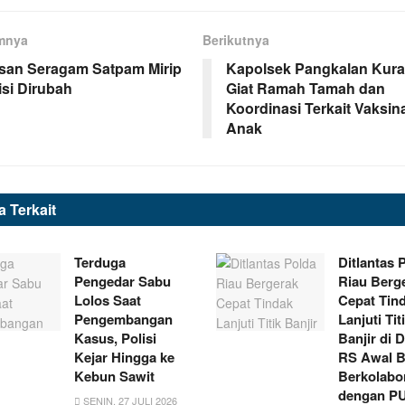
mnya
Berikutnya
san Seragam Satpam Mirip
Kapolsek Pangkalan Kuras
isi Dirubah
Giat Ramah Tamah dan
Koordinasi Terkait Vaksin
Anak
ta
Terkait
Terduga
Ditlantas 
Pengedar Sabu
Riau Berg
Lolos Saat
Cepat Tin
Pengembangan
Lanjuti Tit
Kasus, Polisi
Banjir di 
Kejar Hingga ke
RS Awal B
Kebun Sawit
Berkolabo
dengan P
SENIN, 27 JULI 2026