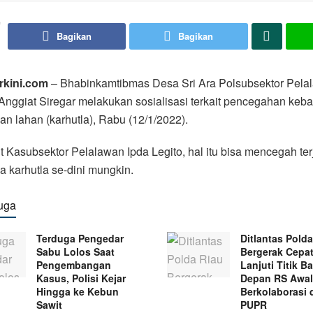
Bagikan
Bagikan
rkini.com
– Bhabinkamtibmas Desa Sri Ara Polsubsektor Pela
Anggiat Siregar melakukan sosialisasi terkait pencegahan keb
an lahan (karhutla), Rabu (12/1/2022).
 Kasubsektor Pelalawan Ipda Legito, hal itu bisa mencegah ter
 karhutla se-dini mungkin.
uga
Terduga Pengedar
Ditlantas Pold
Sabu Lolos Saat
Bergerak Cepat
Pengembangan
Lanjuti Titik Ba
Kasus, Polisi Kejar
Depan RS Awal
Hingga ke Kebun
Berkolaborasi
Sawit
PUPR