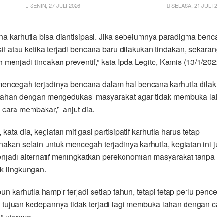
SENIN, 27 JULI 2026
SELASA, 21 JULI 
a karhutla bisa diantisipasi. Jika sebelumnya paradigma benc
if atau ketika terjadi bencana baru dilakukan tindakan, sekaran
 menjadi tindakan preventif,” kata Ipda Legito, Kamis (13/1/202
mencegah terjadinya bencana dalam hal bencana karhutla dila
ahan dengan mengedukasi masyarakat agar tidak membuka la
cara membakar,” lanjut dia.
kata dia, kegiatan mitigasi partisipatif karhutla harus tetap
nakan selain untuk mencegah terjadinya karhutla, kegiatan ini 
njadi alternatif meningkatkan perekonomian masyarakat tanpa
k lingkungan.
un karhutla hampir terjadi setiap tahun, tetapi tetap perlu pen
tujuan kedepannya tidak terjadi lagi membuka lahan dengan c
,” ujarnya.