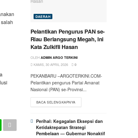
sanakan
DAERAH
 salah
Pelantikan Pengurus PAN se-
Riau Berlangsung Megah, Ini
Kata Zulkifli Hasan
OLEH
ADMIN ARGO TERKINI
KAMIS, 30 APRIL 2026
0
ta
PEKANBARU –ARGOTERKINI.COM-
lusi
Pelantikan pengurus Partai Amanat
Nasional (PAN) se-Provinsi...
BACA SELENGKAPNYA
Perihal: Kegagalan Eksepsi dan
Ketidaktepatan Strategi
Pembelaan — Gubernur Nonaktif