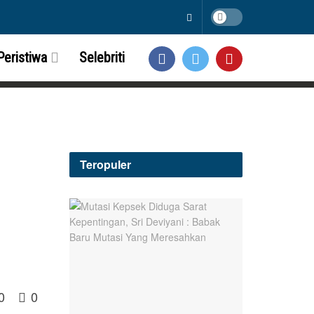
Peristiwa
Selebriti
Teropuler
0
0