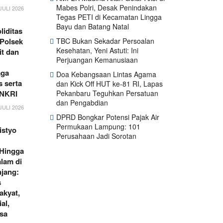
Mabes Polri, Desak Penindakan
JULI 2026
Tegas PETI di Kecamatan Lingga
Bayu dan Batang Natal
liditas
TBC Bukan Sekadar Persoalan
 Polsek
Kesehatan, Yeni Astuti: Ini
it dan
Perjuangan Kemanusiaan
aga
Doa Kebangsaan Lintas Agama
 serta
dan Kick Off HUT ke-81 RI, Lapas
Pekanbaru Teguhkan Persatuan
 NKRI
dan Pengabdian
JULI 2026
DPRD Bongkar Potensi Pajak Air
Permukaan Lampung: 101
istyo
Perusahaan Jadi Sorotan
 Hingga
lam di
jang:
s
akyat,
al,
sa