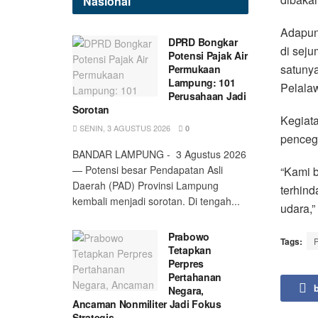
Nasional
Adapun 
DPRD Bongkar
di seju
Potensi Pajak Air
satuny
Permukaan
Lampung: 101
Pelala
Perusahaan Jadi
Sorotan
Kegiata
SENIN, 3 AGUSTUS 2026
0
penceg
BANDAR LAMPUNG - 3 Agustus 2026
— Potensi besar Pendapatan Asli
“Kami b
Daerah (PAD) Provinsi Lampung
terhind
kembali menjadi sorotan. Di tengah...
udara,”
Prabowo
Tags:
P
Tetapkan
Perpres
Pertahanan
Negara,
Ancaman Nonmiliter Jadi Fokus
Strategis