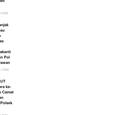
een
I 2026
anjak
iau
n
as
akanti
en Pol
yawan
LI 2026
HUT
ra ke-
an Camat
an
 Polsek