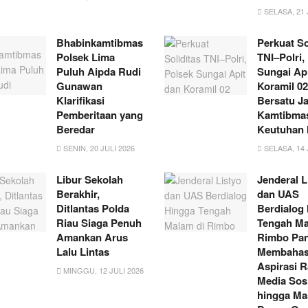
SELASA, 21 
Bhabinkamtibmas
Perkuat So
Polsek Lima
TNI–Polri,
Puluh Aipda Rudi
Sungai Ap
Gunawan
Koramil 02
Klarifikasi
Bersatu J
Pemberitaan yang
Kamtibmas
Beredar
Keutuhan
SENIN, 20 JULI 2026
SELASA, 14 
Libur Sekolah
Jenderal L
Berakhir,
dan UAS
Ditlantas Polda
Berdialog
Riau Siaga Penuh
Tengah Ma
Amankan Arus
Rimbo Pan
Lalu Lintas
Membaha
Aspirasi R
MINGGU, 12 JULI 2026
Media Sosi
hingga Ma