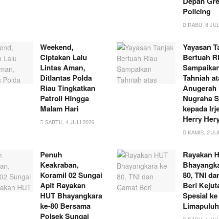
Depan Gr
Policing
RABU, 8 JUL
Weekend,
Yayasan T
Ciptakan Lalu
Bertuah R
Lintas Aman,
Sampaika
Ditlantas Polda
Tahniah at
Riau Tingkatkan
Anugerah
Patroli Hingga
Nugraha S
Malam Hari
kepada Irj
Herry Her
SABTU, 4 JULI 2026
KAMIS, 2 JU
Penuh
Rayakan 
Keakraban,
Bhayangka
Koramil 02 Sungai
80, TNI d
Apit Rayakan
Beri Kejut
HUT Bhayangkara
Spesial ke
ke-80 Bersama
Limapuluh
Polsek Sungai