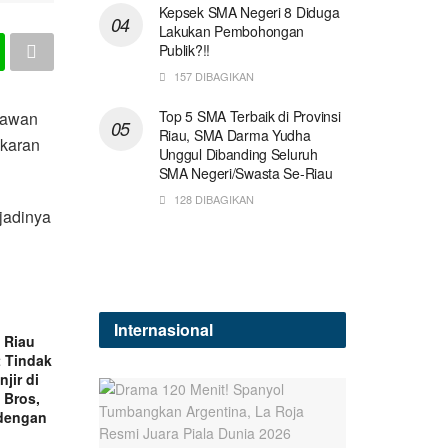
Kepsek SMA Negeri 8 Diduga
Lakukan Pembohongan
Publik?!!
157 DIBAGIKAN
Top 5 SMA Terbaik di Provinsi
lawan
Riau, SMA Darma Yudha
akaran
Unggul Dibanding Seluruh
SMA Negeri/Swasta Se-Riau
128 DIBAGIKAN
jadinya
Internasional
a Riau
 Tindak
njir di
 Bros,
 dengan