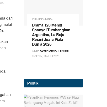
2026
ana dari
INTERNASIONAL
g mulai
Drama 120 Menit!
Spanyol Tumbangkan
2).
Argentina, La Roja
Resmi Juara Piala
kukan
Dunia 2026
han
OLEH
ADMIN ARGO TERKINI
SENIN, 20 JULI 2026
juga
Politik
cegahan
ara