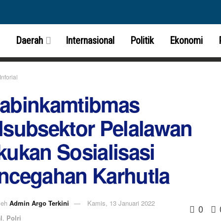
Daerah
Internasional
Politik
Ekonomi
Inforial
abinkamtibmas
lsubsektor Pelalawan
kukan Sosialisasi
ncegahan Karhutla
leh
Admin Argo Terkini
Kamis, 13 Januari 2022
0
l
,
Polri