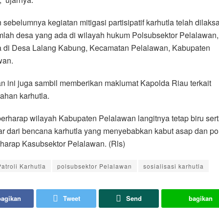
sebelumnya kegiatan mitigasi partisipatif karhutla telah dilak
mlah desa yang ada di wilayah hukum Polsubsektor Pelalawan,
a di Desa Lalang Kabung, Kecamatan Pelalawan, Kabupaten
wan.
n ini juga sambil memberikan maklumat Kapolda Riau terkait
ahan karhutla.
erharap wilayah Kabupaten Pelalawan langitnya tetap biru ser
ar dari bencana karhutla yang menyebabkan kabut asap dan po
 harap Kasubsektor Pelalawan. (Rls)
atroli Karhutla
polsubsektor Pelalawan
sosialisasi karhutla
bagikan
Tweet
Send
bagikan