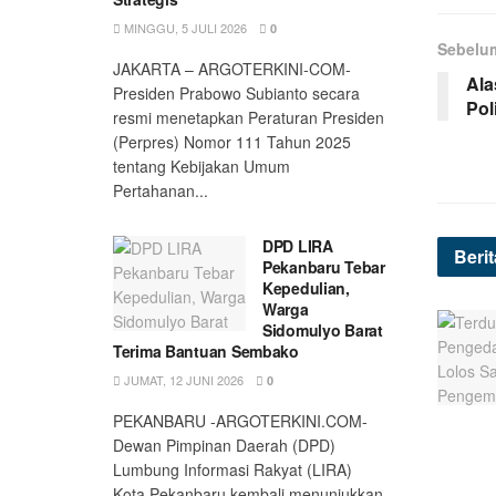
MINGGU, 5 JULI 2026
0
Sebelu
JAKARTA – ARGOTERKINI-COM-
Ala
Presiden Prabowo Subianto secara
Pol
resmi menetapkan Peraturan Presiden
(Perpres) Nomor 111 Tahun 2025
tentang Kebijakan Umum
Pertahanan...
DPD LIRA
Beri
Pekanbaru Tebar
Kepedulian,
Warga
Sidomulyo Barat
Terima Bantuan Sembako
JUMAT, 12 JUNI 2026
0
PEKANBARU -ARGOTERKINI.COM-
Dewan Pimpinan Daerah (DPD)
Lumbung Informasi Rakyat (LIRA)
Kota Pekanbaru kembali menunjukkan