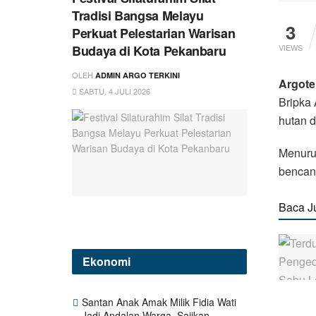
Tradisi Bangsa Melayu
3
Perkuat Pelestarian Warisan
Budaya di Kota Pekanbaru
VIEWS
OLEH
ADMIN ARGO TERKINI
Argote
SABTU, 4 JULI 2026
Bripka 
hutan d
Menurut
bencana
Baca J
Ekonomi
Santan Anak Amak Milik Fidia Wati
Jadi Andalan Warga, Sajikan