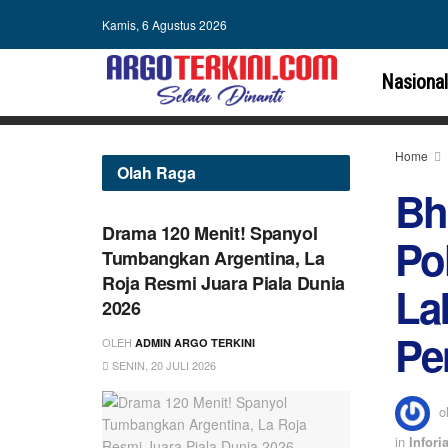
Kamis, 6 Agustus 2026
Nasional
Home
Olah Raga
Bh
Drama 120 Menit! Spanyol
Po
Tumbangkan Argentina, La
Roja Resmi Juara Piala Dunia
La
2026
Pe
OLEH
ADMIN ARGO TERKINI
SENIN, 20 JULI 2026
o
in
Inforia