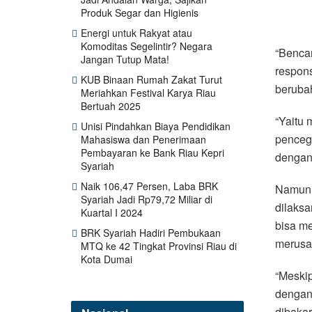
Produk Segar dan Higienis
Energi untuk Rakyat atau
Komoditas Segelintir? Negara
“Bencan
Jangan Tutup Mata!
respons
KUB Binaan Rumah Zakat Turut
berubah
Meriahkan Festival Karya Riau
Bertuah 2025
“Yaitu 
Unisi Pindahkan Biaya Pendidikan
penceg
Mahasiswa dan Penerimaan
Pembayaran ke Bank Riau Kepri
dengan 
Syariah
Naik 106,47 Persen, Laba BRK
Namun, 
Syariah Jadi Rp79,72 Miliar di
dilaksa
Kuartal I 2024
bisa me
BRK Syariah Hadiri Pembukaan
merusa
MTQ ke 42 Tingkat Provinsi Riau di
Kota Dumai
“Meskip
dengan 
dibakar