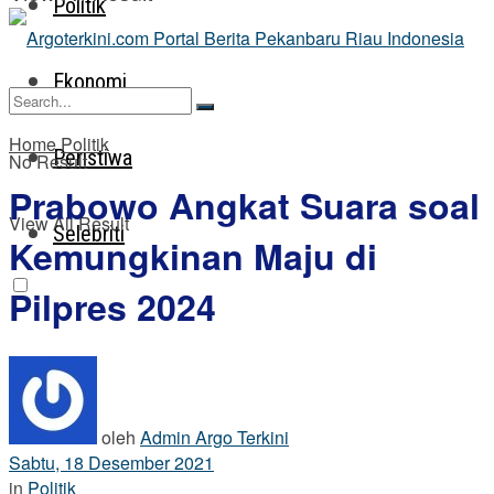
Politik
Ekonomi
Home
Politik
Peristiwa
No Result
Prabowo Angkat Suara soal
View All Result
Selebriti
Kemungkinan Maju di
Pilpres 2024
oleh
Admin Argo Terkini
Sabtu, 18 Desember 2021
in
Politik