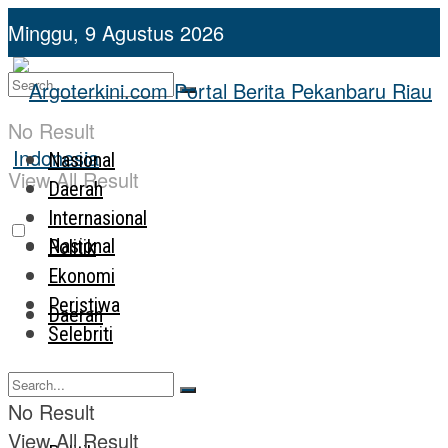
Minggu, 9 Agustus 2026
No Result
Nasional
View All Result
Daerah
Internasional
Nasional
Politik
Ekonomi
Peristiwa
Daerah
Selebriti
Internasional
No Result
View All Result