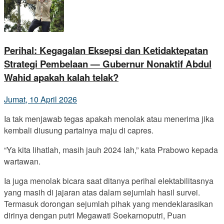
Perihal: Kegagalan Eksepsi dan Ketidaktepatan
Strategi Pembelaan — Gubernur Nonaktif Abdul
Wahid apakah kalah telak?
Jumat, 10 April 2026
Ia tak menjawab tegas apakah menolak atau menerima jika
kembali diusung partainya maju di capres.
“Ya kita lihatlah, masih jauh 2024 lah,” kata Prabowo kepada
wartawan.
Ia juga menolak bicara saat ditanya perihal elektabilitasnya
yang masih di jajaran atas dalam sejumlah hasil survei.
Termasuk dorongan sejumlah pihak yang mendeklarasikan
dirinya dengan putri Megawati Soekarnoputri, Puan