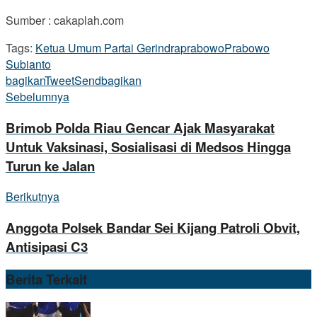
Sumber : cakaplah.com
Tags:
Ketua Umum Partai Gerindra
prabowo
Prabowo
Subianto
bagikan
Tweet
Send
bagikan
Sebelumnya
Brimob Polda Riau Gencar Ajak Masyarakat
Untuk Vaksinasi, Sosialisasi di Medsos Hingga
Turun ke Jalan
Berikutnya
Anggota Polsek Bandar Sei Kijang Patroli Obvit,
Antisipasi C3
Berita
Terkait