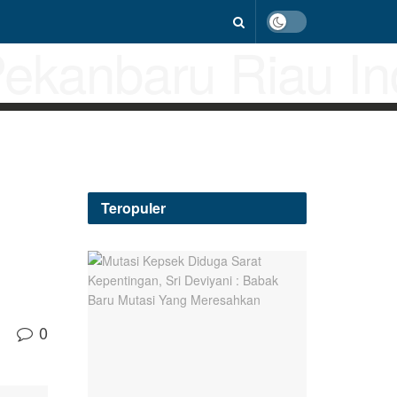
Teropuler
0