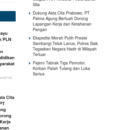
Sita
Dukung Asta Cita Prabowo, PT
Palma Agung Bertuah Dorong
Lapangan Kerja dan Ketahanan
Pangan
ayu
Ekspedisi Merah Putih Presisi
k PLN
Sambangi Teluk Lanus, Polres Siak
Tegaskan Negara Hadir di Wilayah
an
Terluar
didikan
Pajero Tabrak Tiga Pemotor,
yarakat
Korban Patah Tulang dan Luka
Serius
AGUSTUS
ta Cita
PT
ung
orong
Kerja
anan