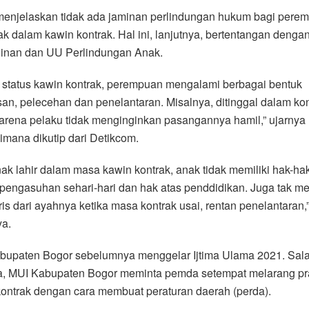
menjelaskan tidak ada jaminan perlindungan hukum bagi pere
k dalam kawin kontrak. Hal ini, lanjutnya, bertentangan denga
inan dan UU Perlindungan Anak.
 status kawin kontrak, perempuan mengalami berbagai bentuk
an, pelecehan dan penelantaran. Misalnya, ditinggal dalam kon
arena pelaku tidak menginginkan pasangannya hamil,” ujarnya
mana dikutip dari Detikcom.
nak lahir dalam masa kawin kontrak, anak tidak memiliki hak-ha
 pengasuhan sehari-hari dan hak atas penddidikan. Juga tak m
is dari ayahnya ketika masa kontrak usai, rentan penelantaran,
ya.
bupaten Bogor sebelumnya menggelar Ijtima Ulama 2021. Sala
a, MUI Kabupaten Bogor meminta pemda setempat melarang pra
ontrak dengan cara membuat peraturan daerah (perda).