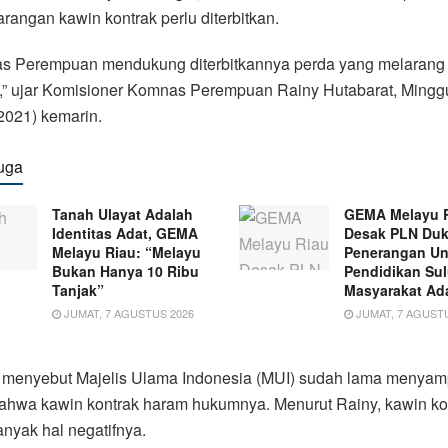
arangan kawin kontrak perlu diterbitkan.
s Perempuan mendukung diterbitkannya perda yang melarang
k,” ujar Komisioner Komnas Perempuan Rainy Hutabarat, Mingg
2021) kemarin.
uga
Tanah Ulayat Adalah
GEMA Melayu 
Identitas Adat, GEMA
Desak PLN Du
Melayu Riau: “Melayu
Penerangan Un
Bukan Hanya 10 Ribu
Pendidikan Su
Tanjak”
Masyarakat Ad
JUMAT, 7 AGUSTUS 2026
JUMAT, 7 AGUSTU
 menyebut Majelis Ulama Indonesia (MUI) sudah lama menyam
bahwa kawin kontrak haram hukumnya. Menurut Rainy, kawin ko
anyak hal negatifnya.