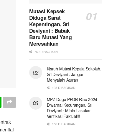
Mutasi Kepsek
Diduga Sarat
Kepentingan, Sri
Deviyani : Babak
Baru Mutasi Yang
Meresahkan
769 DIBAGIKAN
Kisruh Mutasi Kepala Sekolah,
Sri Deviyani : Jangan
Menyalahi Aturan
193 DIBAGIKAN
MPZ Duga PPDB Riau 2024
Diwarnai Kecurangan, Sri
Deviyani : Minta Lakukan
Verifikasi Faktual!!!
ntrak
158 DIBAGIKAN
menilai