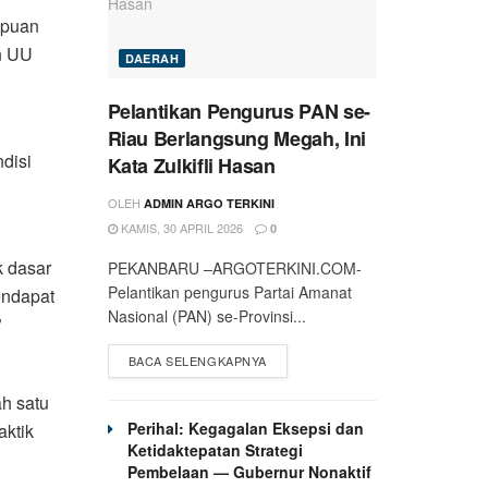
mpuan
n UU
DAERAH
Pelantikan Pengurus PAN se-
Riau Berlangsung Megah, Ini
disi
Kata Zulkifli Hasan
OLEH
ADMIN ARGO TERKINI
KAMIS, 30 APRIL 2026
0
k dasar
PEKANBARU –ARGOTERKINI.COM-
Pelantikan pengurus Partai Amanat
endapat
Nasional (PAN) se-Provinsi...
”
BACA SELENGKAPNYA
h satu
Perihal: Kegagalan Eksepsi dan
ktik
Ketidaktepatan Strategi
Pembelaan — Gubernur Nonaktif