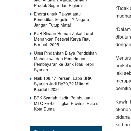
Produk Segar dan Higienis
“Tidak 
Energi untuk Rakyat atau
mudhara
Komoditas Segelintir? Negara
Jangan Tutup Mata!
“Dalam 
KUB Binaan Rumah Zakat Turut
dibutuh
Meriahkan Festival Karya Riau
dengan 
Bertuah 2025
Unisi Pindahkan Biaya Pendidikan
Menurut
Mahasiswa dan Penerimaan
Pembayaran ke Bank Riau Kepri
perkebu
Syariah
laki se
Naik 106,47 Persen, Laba BRK
merupak
Syariah Jadi Rp79,72 Miliar di
pernika
Kuartal I 2024
BRK Syariah Hadiri Pembukaan
Kawin K
MTQ ke 42 Tingkat Provinsi Riau di
Kota Dumai
ekonom
pidana 
korban 