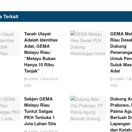
ta
Terkait
Tanah Ulayat
GEMA Mel
Adalah Identitas
Riau Desa
Adat, GEMA
Dukung
Melayu Riau:
Penerang
“Melayu Bukan
Untuk Pen
Hanya 10 Ribu
Suluk Mas
Tanjak”
Adat
JUMAT, 7 AGUSTUS
JUMAT, 7 
2026
2026
Sekjen GEMA
Dukung As
Melayu Riau
Prabowo, 
Tuntut Satgas
Palma Ag
PKH Terbuka 1
Bertuah D
Juta Lahan Sita
Lapangan 
dan Ketah
JUMAT, 7 AGUSTUS