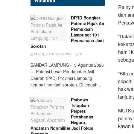
Nasional
Rainy 
dan ana
DPRD Bongkar
Perkaw
Potensi Pajak Air
Permukaan
Lampung: 101
“Dalam
Perusahaan Jadi
kekeras
Sorotan
hamil k
SENIN, 3 AGUSTUS 2026
0
sebagai
BANDAR LAMPUNG - 3 Agustus 2026
— Potensi besar Pendapatan Asli
“Bila a
Daerah (PAD) Provinsi Lampung
seperti
kembali menjadi sorotan. Di tengah...
hak war
lanjutn
Prabowo
Tetapkan
MUI Ka
Perpres
Pertahanan
poinny
Negara,
kawin k
Ancaman Nonmiliter Jadi Fokus
Strategis