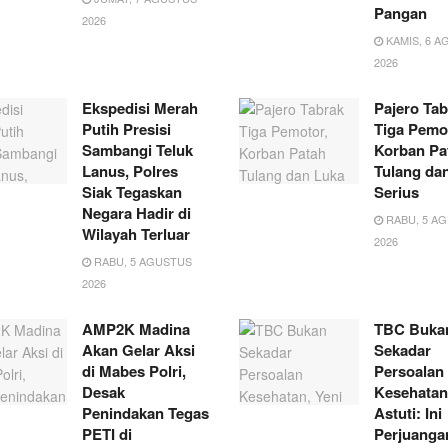
Pangan
2026
KAMIS, 6 A
2026
Ekspedisi Merah
Pajero Tab
Putih Presisi
Tiga Pemo
Sambangi Teluk
Korban Pa
Lanus, Polres
Tulang da
Siak Tegaskan
Serius
Negara Hadir di
RABU, 5 A
Wilayah Terluar
2026
RABU, 5 AGUSTUS
2026
AMP2K Madina
TBC Buka
Akan Gelar Aksi
Sekadar
di Mabes Polri,
Persoalan
Desak
Kesehatan
Penindakan Tegas
Astuti: Ini
PETI di
Perjuanga