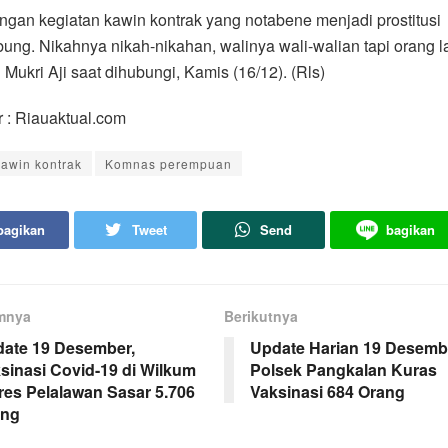
ngan kegiatan kawin kontrak yang notabene menjadi prostitusi
bung. Nikahnya nikah-nikahan, walinya wali-walian tapi orang la
 Mukri Aji saat dihubungi, Kamis (16/12). (Rls)
 : Riauaktual.com
kawin kontrak
Komnas perempuan
bagikan
Tweet
Send
bagikan
mnya
Berikutnya
ate 19 Desember,
Update Harian 19 Desemb
sinasi Covid-19 di Wilkum
Polsek Pangkalan Kuras
res Pelalawan Sasar 5.706
Vaksinasi 684 Orang
ang