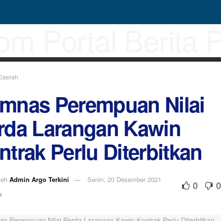
Daerah
mnas Perempuan Nilai
rda Larangan Kawin
ntrak Perlu Diterbitkan
leh
Admin Argo Terkini
Senin, 20 Desember 2021
0
0
h