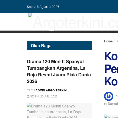
Sabtu, 8 Agustus 2026
Home
Olah Raga
Ko
Drama 120 Menit! Spanyol
Pe
Tumbangkan Argentina, La
Roja Resmi Juara Piala Dunia
Ko
2026
OLEH
ADMIN ARGO TERKINI
o
SENIN, 20 JULI 2026
in
Daera