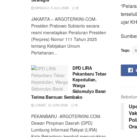
“Pelara
MINGGU, 5 JULI 2026
0
terselu
JAKARTA – ARGOTERKINI-COM-
ujar KH
Presiden Prabowo Subianto secara
resmi menetapkan Peraturan Presiden
Sumber
(Perpres) Nomor 111 Tahun 2025
tentang Kebijakan Umum
Tags:
Pertahanan...
DPD LIRA
Pekanbaru Tebar
Kepedulian,
Warga
Sidomulyo Barat
Sebelu
Terima Bantuan Sembako
JUMAT, 12 JUNI 2026
0
Upd
Vak
PEKANBARU -ARGOTERKINI.COM-
Pol
Dewan Pimpinan Daerah (DPD)
Or
Lumbung Informasi Rakyat (LIRA)
Kota Pekanbaru kembali menunjukkan