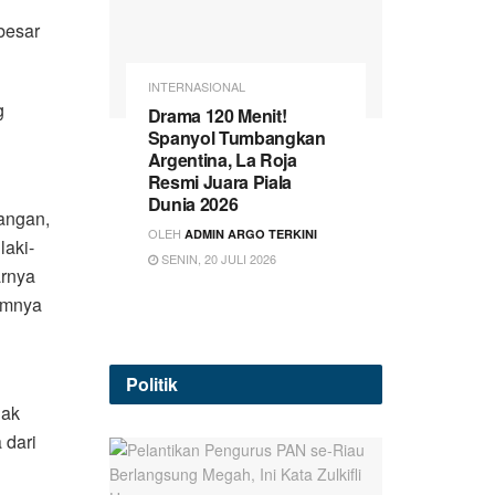
 besar
INTERNASIONAL
g
Drama 120 Menit!
Spanyol Tumbangkan
Argentina, La Roja
Resmi Juara Piala
Dunia 2026
angan,
OLEH
ADMIN ARGO TERKINI
laki-
SENIN, 20 JULI 2026
arnya
zimnya
Politik
dak
 dari