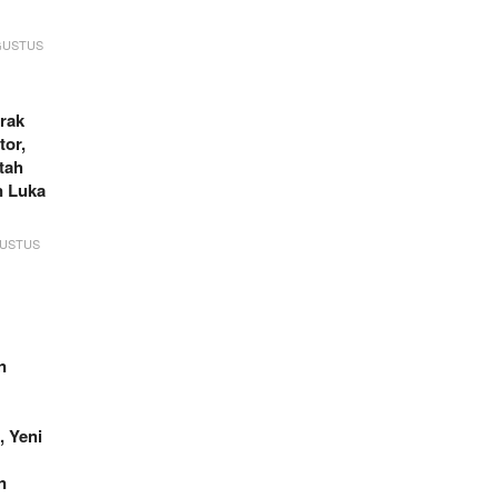
GUSTUS
rak
tor,
tah
n Luka
GUSTUS
n
, Yeni
n