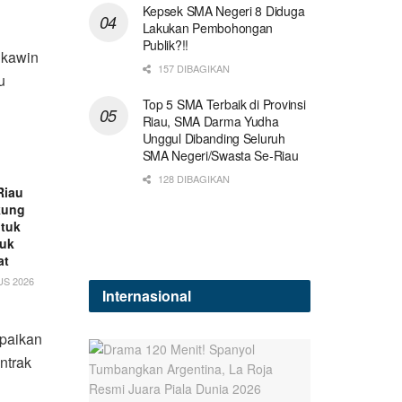
Kepsek SMA Negeri 8 Diduga
Lakukan Pembohongan
Publik?!!
 kawin
157 DIBAGIKAN
u
Top 5 SMA Terbaik di Provinsi
Riau, SMA Darma Yudha
Unggul Dibanding Seluruh
SMA Negeri/Swasta Se-Riau
128 DIBAGIKAN
Riau
kung
tuk
luk
at
S 2026
Internasional
paikan
ntrak