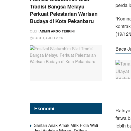
perda l
Tradisi Bangsa Melayu
Perkuat Pelestarian Warisan
“Komna
Budaya di Kota Pekanbaru
kontra
OLEH
ADMIN ARGO TERKINI
(19/12/
SABTU, 4 JULI 2026
Baca J
Ekonomi
Rainya
fatwa 
Santan Anak Amak Milik Fidia Wati
lebih b
Jadi Andalan Warga, Sajikan