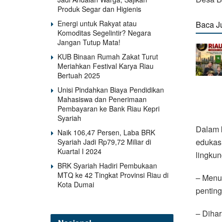
Produk Segar dan Higienis
Energi untuk Rakyat atau
Baca J
Komoditas Segelintir? Negara
Jangan Tutup Mata!
KUB Binaan Rumah Zakat Turut
Meriahkan Festival Karya Riau
Bertuah 2025
Unisi Pindahkan Biaya Pendidikan
Mahasiswa dan Penerimaan
Pembayaran ke Bank Riau Kepri
Syariah
Dalam k
Naik 106,47 Persen, Laba BRK
edukasi
Syariah Jadi Rp79,72 Miliar di
Kuartal I 2024
lingkun
BRK Syariah Hadiri Pembukaan
MTQ ke 42 Tingkat Provinsi Riau di
– Menum
Kota Dumai
pentin
– Dihar