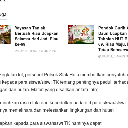
uga
Yayasan Tanjak
Pondok Gurih 
Bertuah Riau Ucapkan
Daun Ucapkan
Selamat Hari Jadi Riau
Tahniah HUT Ri
ke-69
69: Riau Maju,
Tetap Bermarw
SABTU, 8 AGUSTUS 2026
SABTU, 8 AGUST
egiatan ini, personel Polsek Siak Hulu memberikan penyuluh
 kepada para siswa/siswi TK tentang pentingnya peduli terhad
gan dan hutan. Materi yang disajikan antara lain:
buhkan rasa cinta dan kepedulian pada diri para siswa/siswi
gnya memelihara dan melestarikan lingkungan dan hutan
apkan kepada para siswa/siswi TK nantinya dapat