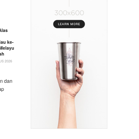
Alas
au ke-
 Melayu
ah
US 2026
an dan
ap