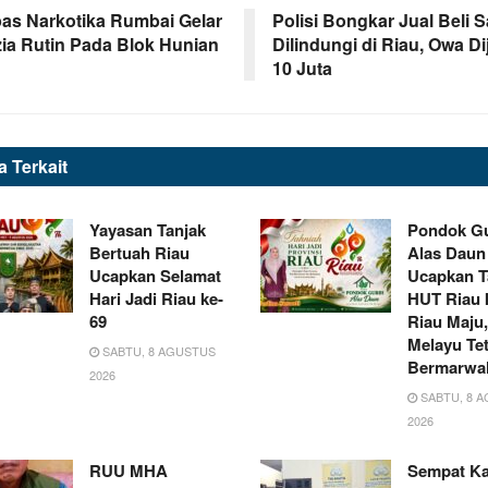
as Narkotika Rumbai Gelar
Polisi Bongkar Jual Beli 
ia Rutin Pada Blok Hunian
Dilindungi di Riau, Owa Di
10 Juta
ta
Terkait
Yayasan Tanjak
Pondok Gu
Bertuah Riau
Alas Daun
Ucapkan Selamat
Ucapkan T
Hari Jadi Riau ke-
HUT Riau 
69
Riau Maju,
Melayu Te
SABTU, 8 AGUSTUS
Bermarwa
2026
SABTU, 8 
2026
RUU MHA
Sempat Ka