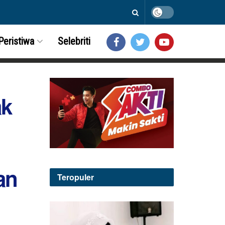
Peristiwa
Selebriti
ak
an
Teropuler