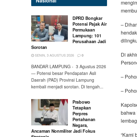
Nasional
mengim
membua
DPRD Bongkar
Potensi Pajak Air
– Dihar
Permukaan
hendak
Lampung: 101
dilingk
Perusahaan Jadi
Sorotan
Di akhi
SENIN, 3 AGUSTUS 2026
0
Persone
BANDAR LAMPUNG - 3 Agustus 2026
— Potensi besar Pendapatan Asli
– Pohon
Daerah (PAD) Provinsi Lampung
kembali menjadi sorotan. Di tengah...
– Poho
Prabowo
Kapols
Tetapkan
bahwa k
Perpres
Pertahanan
lembaga
Negara,
Ancaman Nonmiliter Jadi Fokus
“Kami b
Strategis