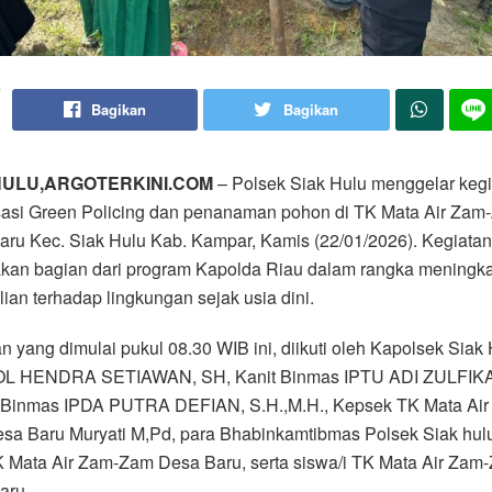
Bagikan
Bagikan
HULU,ARGOTERKINI.COM
– Polsek Siak Hulu menggelar kegi
isasi Green Policing dan penanaman pohon di TK Mata Air Zam
ru Kec. Siak Hulu Kab. Kampar, Kamis (22/01/2026). Kegiatan 
kan bagian dari program Kapolda Riau dalam rangka meningk
ian terhadap lingkungan sejak usia dini.
n yang dimulai pukul 08.30 WIB ini, diikuti oleh Kapolsek Siak
 HENDRA SETIAWAN, SH, Kanit Binmas IPTU ADI ZULFIK
II Binmas IPDA PUTRA DEFIAN, S.H.,M.H., Kepsek TK Mata Air
a Baru Muryati M,Pd, para Bhabinkamtibmas Polsek Siak hulu,
K Mata Air Zam-Zam Desa Baru, serta siswa/i TK Mata Air Zam
aru.