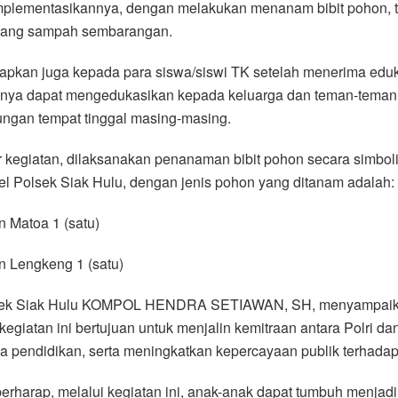
plementasikannya, dengan melakukan menanam bibit pohon, t
ng sampah sembarangan.
apkan juga kepada para siswa/siswi TK setelah menerima eduka
nya dapat mengedukasikan kepada keluarga dan teman-teman
ungan tempat tinggal masing-masing.
r kegiatan, dilaksanakan penanaman bibit pohon secara simboli
l Polsek Siak Hulu, dengan jenis pohon yang ditanam adalah:
 Matoa 1 (satu)
n Lengkeng 1 (satu)
ek Siak Hulu KOMPOL HENDRA SETIAWAN, SH, menyampai
egiatan ini bertujuan untuk menjalin kemitraan antara Polri da
 pendidikan, serta meningkatkan kepercayaan publik terhadap 
erharap, melalui kegiatan ini, anak-anak dapat tumbuh menjadi