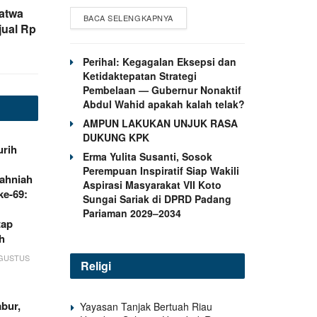
Satwa
BACA SELENGKAPNYA
jual Rp
Perihal: Kegagalan Eksepsi dan
Ketidaktepatan Strategi
Pembelaan — Gubernur Nonaktif
Abdul Wahid apakah kalah telak?
AMPUN LAKUKAN UNJUK RASA
DUKUNG KPK
rih
Erma Yulita Susanti, Sosok
Perempuan Inspiratif Siap Wakili
ahniah
Aspirasi Masyarakat VII Koto
ke-69:
Sungai Sariak di DPRD Padang
Pariaman 2029–2034
tap
h
AGUSTUS
Religi
bur,
Yayasan Tanjak Bertuah Riau