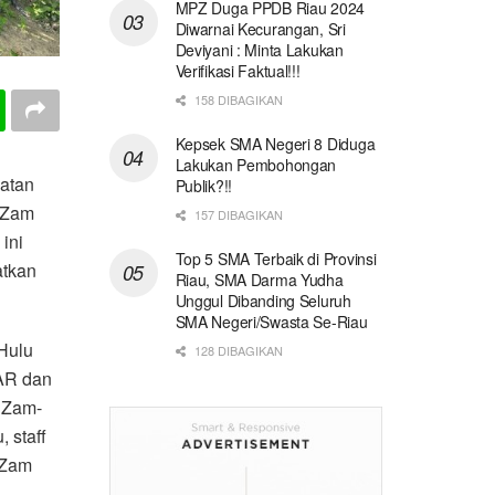
MPZ Duga PPDB Riau 2024
Diwarnai Kecurangan, Sri
Deviyani : Minta Lakukan
Verifikasi Faktual!!!
158 DIBAGIKAN
Kepsek SMA Negeri 8 Diduga
Lakukan Pembohongan
atan
Publik?!!
-Zam
157 DIBAGIKAN
ini
Top 5 SMA Terbaik di Provinsi
atkan
Riau, SMA Darma Yudha
Unggul Dibanding Seluruh
SMA Negeri/Swasta Se-Riau
 Hulu
128 DIBAGIKAN
AR dan
 Zam-
 staff
-Zam