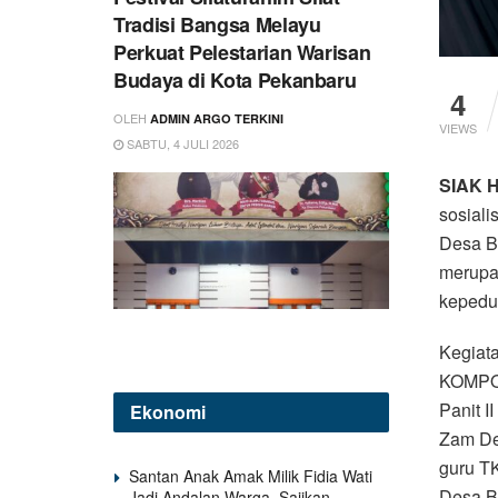
Tradisi Bangsa Melayu
Perkuat Pelestarian Warisan
Budaya di Kota Pekanbaru
4
OLEH
ADMIN ARGO TERKINI
VIEWS
SABTU, 4 JULI 2026
SIAK 
sosial
Desa Ba
merupa
kepedul
Kegiata
KOMPOL
Panit 
Ekonomi
Zam Des
guru T
Santan Anak Amak Milik Fidia Wati
Desa B
Jadi Andalan Warga, Sajikan