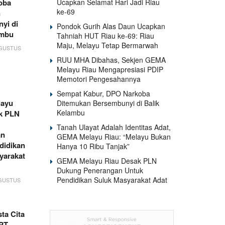
Ucapkan Selamat Hari Jadi Riau
oba
ke-69
n
yi di
Pondok Gurih Alas Daun Ucapkan
ambu
Tahniah HUT Riau ke-69: Riau
Maju, Melayu Tetap Bermarwah
AGUSTUS
RUU MHA Dibahas, Sekjen GEMA
Melayu Riau Mengapresiasi PDIP
Memotori Pengesahannya
Sempat Kabur, DPO Narkoba
ayu
Ditemukan Bersembunyi di Balik
Kelambu
k PLN
Tanah Ulayat Adalah Identitas Adat,
an
GEMA Melayu Riau: “Melayu Bukan
didikan
Hanya 10 Ribu Tanjak”
yarakat
GEMA Melayu Riau Desak PLN
Dukung Penerangan Untuk
Pendidikan Suluk Masyarakat Adat
AGUSTUS
ta Cita
PT