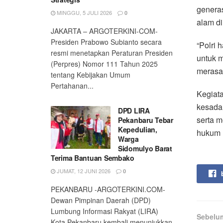
generas
MINGGU, 5 JULI 2026
0
alam di 
JAKARTA – ARGOTERKINI-COM-
Presiden Prabowo Subianto secara
“Polri 
resmi menetapkan Peraturan Presiden
untuk m
(Perpres) Nomor 111 Tahun 2025
merasa 
tentang Kebijakan Umum
Pertahanan...
Kegiata
kesadar
DPD LIRA
serta m
Pekanbaru Tebar
Kepedulian,
hukum 
Warga
Sidomulyo Barat
Terima Bantuan Sembako
JUMAT, 12 JUNI 2026
0
PEKANBARU -ARGOTERKINI.COM-
Dewan Pimpinan Daerah (DPD)
Lumbung Informasi Rakyat (LIRA)
Sebelu
Kota Pekanbaru kembali menunjukkan