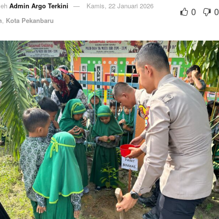
leh
Admin Argo Terkini
Kamis, 22 Januari 2026
0
0
h
,
Kota Pekanbaru