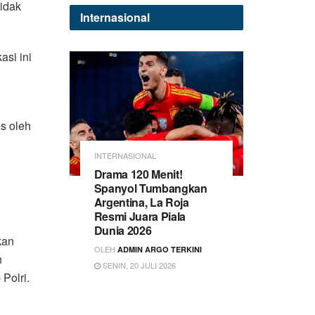
idak
Internasional
si ini
s oleh
INTERNASIONAL
Drama 120 Menit!
Spanyol Tumbangkan
Argentina, La Roja
Resmi Juara Piala
Dunia 2026
kan
OLEH
ADMIN ARGO TERKINI
n
SENIN, 20 JULI 2026
Polri.