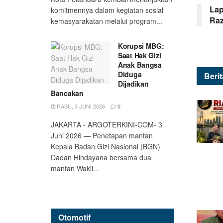
Lap
komitmennya dalam kegiatan sosial
Raz
kemasyarakatan melalui program...
Korupsi MBG:
Saat Hak Gizi
Anak Bangsa
Diduga
Beri
Dijadikan
Bancakan
RABU, 3 JUNI 2026
0
JAKARTA - ARGOTERKINI-COM- 3
Juni 2026 — Penetapan mantan
Kepala Badan Gizi Nasional (BGN)
Dadan Hindayana bersama dua
mantan Wakil...
Otomotif