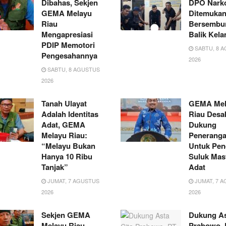
Dibahas, Sekjen
DPO Nark
GEMA Melayu
Ditemuka
Riau
Bersembun
Mengapresiasi
Balik Kel
PDIP Memotori
SABTU, 8 
Pengesahannya
2026
SABTU, 8 AGUSTUS
2026
Tanah Ulayat
GEMA Mel
Adalah Identitas
Riau Desa
Adat, GEMA
Dukung
Melayu Riau:
Penerang
“Melayu Bukan
Untuk Pen
Hanya 10 Ribu
Suluk Mas
Tanjak”
Adat
JUMAT, 7 AGUSTUS
JUMAT, 7 
2026
2026
Sekjen GEMA
Dukung As
Melayu Riau
Prabowo, 