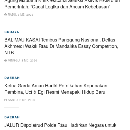
Agung Maulana Kritik Wacana Seleksi Aktivis HAM oleh
Pemerintah: “Cacat Logika dan Ancam Kebebasan”
RABU, 6 MEI 2026
BUDAYA
BALIMAU KASAI Tembus Panggung Nasional, Dellas
Akhmeidi Wakili Riau Di Mandalika Essay Competition,
NTB
MINGGU, 3 MEI 2026
DAERAH
Ketua Garda Aman Hadiri Pernikahan Keponakan
Pembina, Uci & Egi Resmi Menapaki Hidup Baru
SABTU, 2 MEI 2026
DAERAH
JALUR Ditpolairud Polda Riau Hadirkan Negara untuk