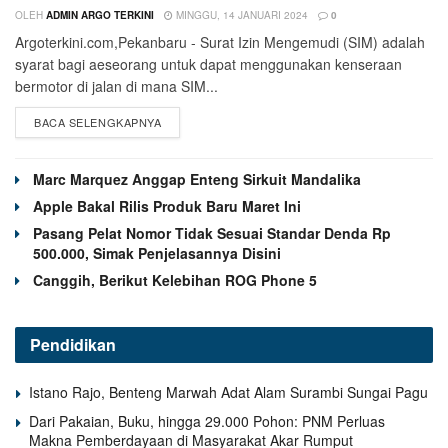
OLEH
ADMIN ARGO TERKINI
MINGGU, 14 JANUARI 2024
0
Argoterkini.com,Pekanbaru - Surat Izin Mengemudi (SIM) adalah
syarat bagi aeseorang untuk dapat menggunakan kenseraan
bermotor di jalan di mana SIM...
BACA SELENGKAPNYA
Marc Marquez Anggap Enteng Sirkuit Mandalika
Apple Bakal Rilis Produk Baru Maret Ini
Pasang Pelat Nomor Tidak Sesuai Standar Denda Rp
500.000, Simak Penjelasannya Disini
Canggih, Berikut Kelebihan ROG Phone 5
Pendidikan
Istano Rajo, Benteng Marwah Adat Alam Surambi Sungai Pagu
Dari Pakaian, Buku, hingga 29.000 Pohon: PNM Perluas
Makna Pemberdayaan di Masyarakat Akar Rumput