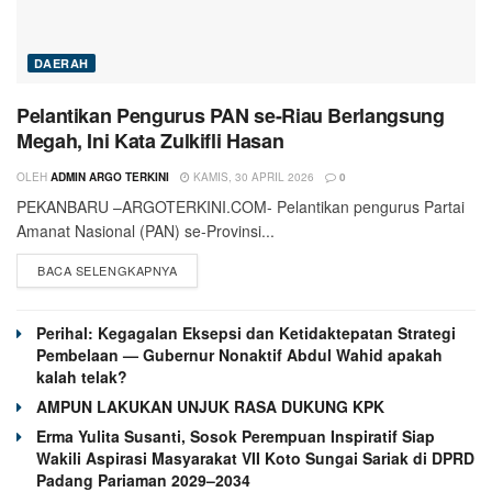
DAERAH
Pelantikan Pengurus PAN se-Riau Berlangsung
Megah, Ini Kata Zulkifli Hasan
OLEH
ADMIN ARGO TERKINI
KAMIS, 30 APRIL 2026
0
PEKANBARU –ARGOTERKINI.COM- Pelantikan pengurus Partai
Amanat Nasional (PAN) se-Provinsi...
BACA SELENGKAPNYA
Perihal: Kegagalan Eksepsi dan Ketidaktepatan Strategi
Pembelaan — Gubernur Nonaktif Abdul Wahid apakah
kalah telak?
AMPUN LAKUKAN UNJUK RASA DUKUNG KPK
Erma Yulita Susanti, Sosok Perempuan Inspiratif Siap
Wakili Aspirasi Masyarakat VII Koto Sungai Sariak di DPRD
Padang Pariaman 2029–2034