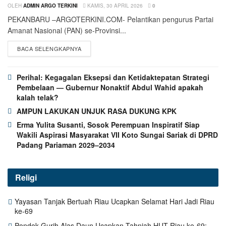
OLEH
ADMIN ARGO TERKINI
KAMIS, 30 APRIL 2026
0
PEKANBARU –ARGOTERKINI.COM- Pelantikan pengurus Partai
Amanat Nasional (PAN) se-Provinsi...
BACA SELENGKAPNYA
Perihal: Kegagalan Eksepsi dan Ketidaktepatan Strategi
Pembelaan — Gubernur Nonaktif Abdul Wahid apakah
kalah telak?
AMPUN LAKUKAN UNJUK RASA DUKUNG KPK
Erma Yulita Susanti, Sosok Perempuan Inspiratif Siap
Wakili Aspirasi Masyarakat VII Koto Sungai Sariak di DPRD
Padang Pariaman 2029–2034
Religi
Yayasan Tanjak Bertuah Riau Ucapkan Selamat Hari Jadi Riau
ke-69
Pondok Gurih Alas Daun Ucapkan Tahniah HUT Riau ke-69: