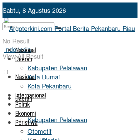
Sabtu, 8 Agustus 2026
No Result
Nasional
View All Result
Daerah
Kabupaten Pelalawan
Kota Dumai
Nasional
Kota Pekanbaru
Internasional
Daerah
Politik
Ekonomi
Kabupaten Pelalawan
Peristiwa
Otomotif