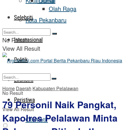
Inforial
Kota Dumai
Olah Raga
Selebriti
Kota Pekanbaru
No Result
Internasional
View All Result
Politik
Ekonomi
Home
Daerah
Kabupaten Pelalawan
No Result
Peristiwa
79 Personil Naik Pangkat,
View All Result
Kapolres Pelalawan Minta
Otomotif