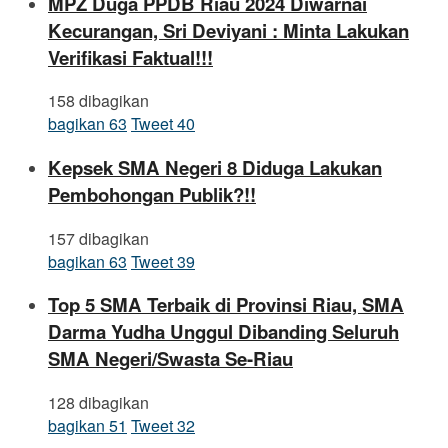
MPZ Duga PPDB Riau 2024 Diwarnai
Kecurangan, Sri Deviyani : Minta Lakukan
Verifikasi Faktual!!!
158 dibagikan
bagikan
63
Tweet
40
Kepsek SMA Negeri 8 Diduga Lakukan
Pembohongan Publik?!!
157 dibagikan
bagikan
63
Tweet
39
Top 5 SMA Terbaik di Provinsi Riau, SMA
Darma Yudha Unggul Dibanding Seluruh
SMA Negeri/Swasta Se-Riau
128 dibagikan
bagikan
51
Tweet
32