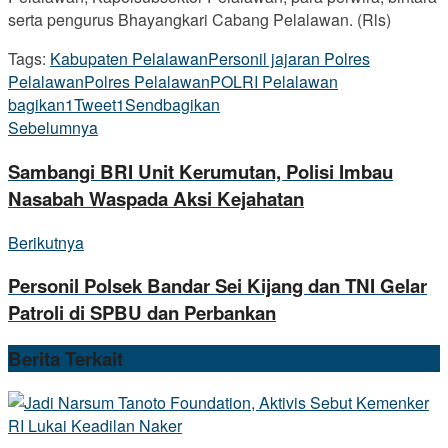
serta pengurus Bhayangkari Cabang Pelalawan. (Rls)
Tags:
Kabupaten Pelalawan
Personil jajaran Polres
Pelalawan
Polres Pelalawan
POLRI Pelalawan
bagikan
1
Tweet
1
Send
bagikan
Sebelumnya
Sambangi BRI Unit Kerumutan, Polisi Imbau
Nasabah Waspada Aksi Kejahatan
Berikutnya
Personil Polsek Bandar Sei Kijang dan TNI Gelar
Patroli di SPBU dan Perbankan
Berita
Terkait