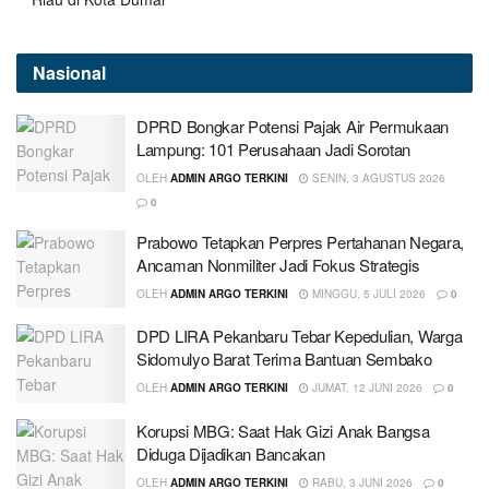
Nasional
DPRD Bongkar Potensi Pajak Air Permukaan
Lampung: 101 Perusahaan Jadi Sorotan
OLEH
ADMIN ARGO TERKINI
SENIN, 3 AGUSTUS 2026
0
Prabowo Tetapkan Perpres Pertahanan Negara,
Ancaman Nonmiliter Jadi Fokus Strategis
OLEH
ADMIN ARGO TERKINI
MINGGU, 5 JULI 2026
0
DPD LIRA Pekanbaru Tebar Kepedulian, Warga
Sidomulyo Barat Terima Bantuan Sembako
OLEH
ADMIN ARGO TERKINI
JUMAT, 12 JUNI 2026
0
Korupsi MBG: Saat Hak Gizi Anak Bangsa
Diduga Dijadikan Bancakan
OLEH
ADMIN ARGO TERKINI
RABU, 3 JUNI 2026
0