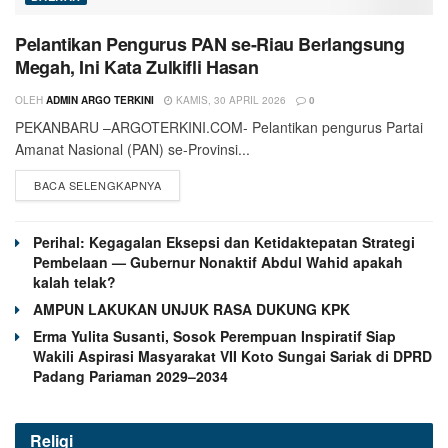
Pelantikan Pengurus PAN se-Riau Berlangsung
Megah, Ini Kata Zulkifli Hasan
OLEH
ADMIN ARGO TERKINI
KAMIS, 30 APRIL 2026
0
PEKANBARU –ARGOTERKINI.COM- Pelantikan pengurus Partai
Amanat Nasional (PAN) se-Provinsi...
BACA SELENGKAPNYA
Perihal: Kegagalan Eksepsi dan Ketidaktepatan Strategi
Pembelaan — Gubernur Nonaktif Abdul Wahid apakah
kalah telak?
AMPUN LAKUKAN UNJUK RASA DUKUNG KPK
Erma Yulita Susanti, Sosok Perempuan Inspiratif Siap
Wakili Aspirasi Masyarakat VII Koto Sungai Sariak di DPRD
Padang Pariaman 2029–2034
Religi