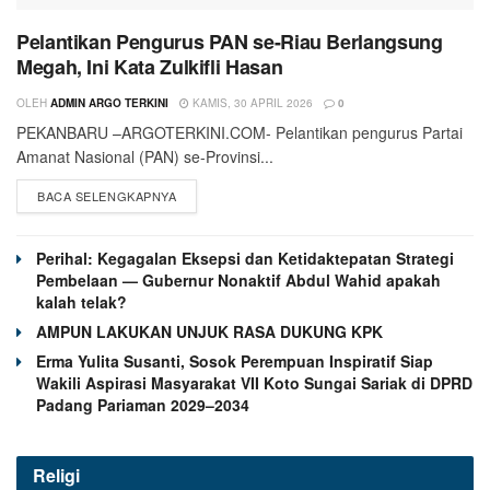
Pelantikan Pengurus PAN se-Riau Berlangsung
Megah, Ini Kata Zulkifli Hasan
OLEH
ADMIN ARGO TERKINI
KAMIS, 30 APRIL 2026
0
PEKANBARU –ARGOTERKINI.COM- Pelantikan pengurus Partai
Amanat Nasional (PAN) se-Provinsi...
BACA SELENGKAPNYA
Perihal: Kegagalan Eksepsi dan Ketidaktepatan Strategi
Pembelaan — Gubernur Nonaktif Abdul Wahid apakah
kalah telak?
AMPUN LAKUKAN UNJUK RASA DUKUNG KPK
Erma Yulita Susanti, Sosok Perempuan Inspiratif Siap
Wakili Aspirasi Masyarakat VII Koto Sungai Sariak di DPRD
Padang Pariaman 2029–2034
Religi