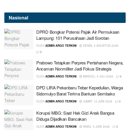
Nasional
DPRD Bongkar Potensi Pajak Air Permukaan
Lampung: 101 Perusahaan Jadi Sorotan
OLEH
ADMIN ARGO TERKINI
SENIN, 3 AGUSTUS 2026
0
Prabowo Tetapkan Perpres Pertahanan Negara,
Ancaman Nonmiliter Jadi Fokus Strategis
OLEH
ADMIN ARGO TERKINI
MINGGU, 5 JULI 2026
0
DPD LIRA Pekanbaru Tebar Kepedulian, Warga
Sidomulyo Barat Terima Bantuan Sembako
OLEH
ADMIN ARGO TERKINI
JUMAT, 12 JUNI 2026
0
Korupsi MBG: Saat Hak Gizi Anak Bangsa
Diduga Dijadikan Bancakan
OLEH
ADMIN ARGO TERKINI
RABU, 3 JUNI 2026
0