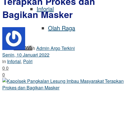
Terapkan Prokes dan
Inforial
Bagikan Masker
Olah Raga
Selebriti
oleh
Admin Argo Terkini
Senin, 10 Januari 2022
in
Inforial
,
Polri
0
0
0