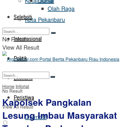
Inforial
Kota Dumai
Olah Raga
Selebriti
Kota Pekanbaru
No Result
Internasional
View All Result
Politik
Ekonomi
Home
Inforial
No Result
Peristiwa
Kapolsek Pangkalan
View All Result
Lesung Imbau Masyarakat
Otomotif