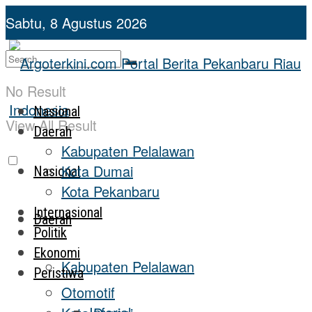
Sabtu, 8 Agustus 2026
No Result
Nasional
View All Result
Daerah
Kabupaten Pelalawan
Kota Dumai
Nasional
Kota Pekanbaru
Internasional
Daerah
Politik
Ekonomi
Kabupaten Pelalawan
Peristiwa
Otomotif