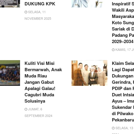
DUKUNG KPK
Inspiratif 
Wakili Asp
SELASA, 11
Masyarakat
NOVEMBER 2025
Koto Sung
Sariak di
Padang Pa
2029–2034
KAMIS, 17 J
Kuliti Visi Misi
Klaim Sel
Bermarwah, Anak
Lagi Dapa
Muda Riau
Dukungan
Jangan Gabut
Gerindra, 
Apalagi Galau!
PDIP dan
Cagubri Muda
Duet Intsi
Solusinya
Ayus – Im
Sukendar 
JUMAT, 6
di Pilwako
SEPTEMBER 2024
Pekanbar
SELASA, 1