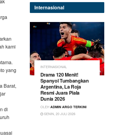
mak
Internasional
arga
jarkan
lah kami
utama.
INTERNASIONAL
to yang
Drama 120 Menit!
Spanyol Tumbangkan
 Barat,
Argentina, La Roja
Resmi Juara Piala
jar
Dunia 2026
OLEH
ADMIN ARGO TERKINI
n di
SENIN, 20 JULI 2026
luruh
guasai