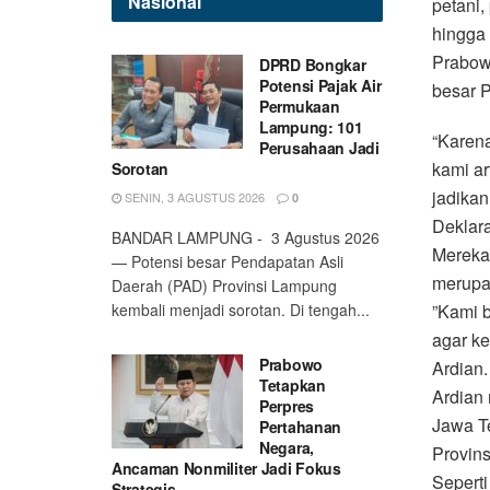
Nasional
petani,
hingga
Prabow
DPRD Bongkar
Potensi Pajak Air
besar P
Permukaan
Lampung: 101
“Karena
Perusahaan Jadi
kami ar
Sorotan
jadika
SENIN, 3 AGUSTUS 2026
0
Deklara
BANDAR LAMPUNG - 3 Agustus 2026
Mereka
— Potensi besar Pendapatan Asli
merupak
Daerah (PAD) Provinsi Lampung
kembali menjadi sorotan. Di tengah...
”Kami 
agar ke
Prabowo
Ardian.
Tetapkan
Ardian
Perpres
Jawa Te
Pertahanan
Negara,
Provins
Ancaman Nonmiliter Jadi Fokus
Seperti
Strategis