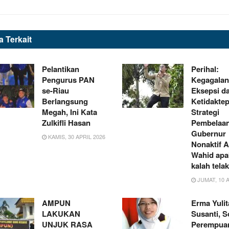
ta
Terkait
Pelantikan
Perihal:
Pengurus PAN
Kegagalan
se-Riau
Eksepsi d
Berlangsung
Ketidakte
Megah, Ini Kata
Strategi
Zulkifli Hasan
Pembelaa
Gubernur
KAMIS, 30 APRIL 2026
Nonaktif 
Wahid apa
kalah tela
JUMAT, 10 A
AMPUN
Erma Yulit
LAKUKAN
Susanti, 
UNJUK RASA
Perempua