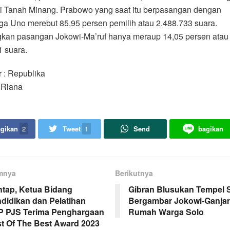
di Tanah Minang. Prabowo yang saat itu berpasangan dengan
a Uno merebut 85,95 persen pemilih atau 2.488.733 suara.
kan pasangan Jokowi-Ma’ruf hanya meraup 14,05 persen atau
 suara.
 : Republika
: Riana
gikan
2
Tweet
1
Send
bagikan
mnya
Berikutnya
tap, Ketua Bidang
Gibran Blusukan Tempel S
didikan dan Pelatihan
Bergambar Jokowi-Ganjar
 PJS Terima Penghargaan
Rumah Warga Solo
t Of The Best Award 2023