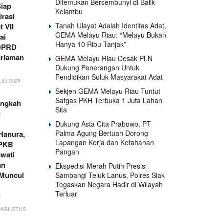
Ditemukan Bersembunyi di Balik
Siap
Kelambu
irasi
Tanah Ulayat Adalah Identitas Adat,
 VII
GEMA Melayu Riau: “Melayu Bukan
ai
Hanya 10 Ribu Tanjak”
 DPRD
riaman
GEMA Melayu Riau Desak PLN
Dukung Penerangan Untuk
Pendidikan Suluk Masyarakat Adat
ULI 2025
Sekjen GEMA Melayu Riau Tuntut
Satgas PKH Terbuka 1 Juta Lahan
angkah
Sita
t
Dukung Asta Cita Prabowo, PT
Palma Agung Bertuah Dorong
Hanura,
Lapangan Kerja dan Ketahanan
 PKB
Pangan
awati
an
Ekspedisi Merah Putih Presisi
Muncul
Sambangi Teluk Lanus, Polres Siak
Tegaskan Negara Hadir di Wilayah
Terluar
u
3 AGUSTUS