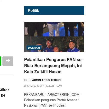
Politik
DAERAH
Pelantikan Pengurus PAN se-
Riau Berlangsung Megah, Ini
Kata Zulkifli Hasan
OLEH
ADMIN ARGO TERKINI
KAMIS, 30 APRIL 2026
0
tiker
PEKANBARU –ARGOTERKINI.COM-
 ke
Pelantikan pengurus Partai Amanat
Nasional (PAN) se-Provinsi...