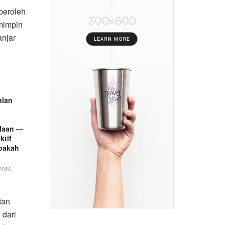
peroleh
mimpin
anjar
alan
elaan —
ktif
pakah
2026
tan
 dari