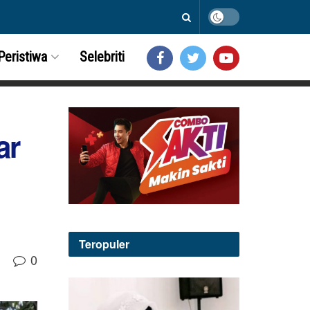
Peristiwa
Selebriti
ar
Teropuler
0