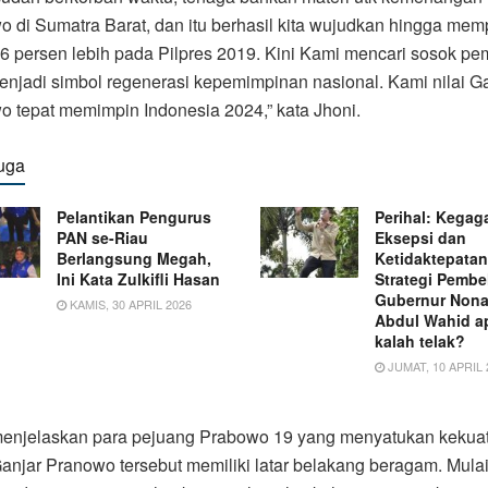
 di Sumatra Barat, dan itu berhasil kita wujudkan hingga mem
6 persen lebih pada Pilpres 2019. Kini Kami mencari sosok pe
njadi simbol regenerasi kepemimpinan nasional. Kami nilai G
 tepat memimpin Indonesia 2024,” kata Jhoni.
uga
Pelantikan Pengurus
Perihal: Kegag
PAN se-Riau
Eksepsi dan
Berlangsung Megah,
Ketidaktepatan
Ini Kata Zulkifli Hasan
Strategi Pemb
Gubernur Nona
KAMIS, 30 APRIL 2026
Abdul Wahid a
kalah telak?
JUMAT, 10 APRIL 
menjelaskan para pejuang Prabowo 19 yang menyatukan kekua
anjar Pranowo tersebut memiliki latar belakang beragam. Mulai