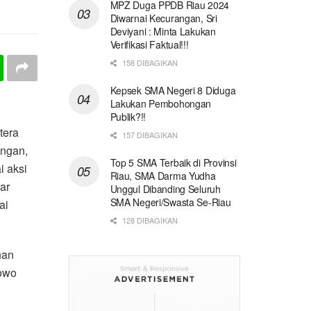
MPZ Duga PPDB Riau 2024
Diwarnai Kecurangan, Sri
Deviyani : Minta Lakukan
Verifikasi Faktual!!!
158 DIBAGIKAN
Kepsek SMA Negeri 8 Diduga
Lakukan Pembohongan
Publik?!!
tera
157 DIBAGIKAN
angan,
Top 5 SMA Terbaik di Provinsi
i aksi
Riau, SMA Darma Yudha
ar
Unggul Dibanding Seluruh
SMA Negeri/Swasta Se-Riau
ai
128 DIBAGIKAN
han
owo