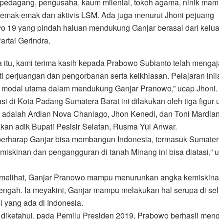
 pedagang, pengusaha, kaum milenial, tokoh agama, ninik ma
 emak-emak dan aktivis LSM. Ada juga menurut Jhoni pejuang
o 19 yang pindah haluan mendukung Ganjar berasal dari kelu
artai Gerindra.
 itu, kami terima kasih kepada Prabowo Subianto telah menga
ti perjuangan dan pengorbanan serta keikhlasan. Pelajaran ini
n modal utama dalam mendukung Ganjar Pranowo,” ucap Jhoni.
si di Kota Padang Sumatera Barat ini dilakukan oleh tiga figur 
 adalah Ardian Nova Chaniago, Jhon Kenedi, dan Toni Mardian
an adik Bupati Pesisir Selatan, Rusma Yul Anwar.
berharap Ganjar bisa membangun Indonesia, termasuk Sumatera
miskinan dan pengangguran di tanah Minang ini bisa diatasi,” u
 melihat, Ganjar Pranowo mampu menurunkan angka kemiskina
ngah. Ia meyakini, Ganjar mampu melakukan hal serupa di se
i yang ada di Indonesia.
 diketahui, pada Pemilu Presiden 2019, Prabowo berhasil men