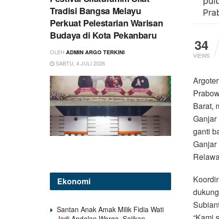
Tradisi Bangsa Melayu
Perkuat Pelestarian Warisan
Budaya di Kota Pekanbaru
34
OLEH
ADMIN ARGO TERKINI
VIEWS
SABTU, 4 JULI 2026
Argote
Prabow
Barat,
Ganjar 
ganti b
Ganjar
Relaw
Koordi
Ekonomi
dukung
Subiant
Santan Anak Amak Milik Fidia Wati
“Kami 
Jadi Andalan Warga, Sajikan