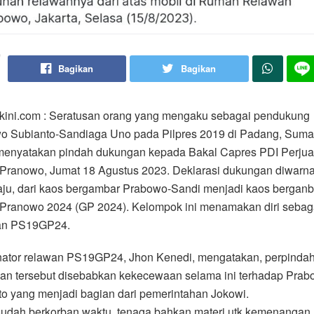
Bagikan
Bagikan
rkini.com : Seratusan orang yang mengaku sebagai pendukung
o Subianto-Sandiaga Uno pada Pilpres 2019 di Padang, Suma
 menyatakan pindah dukungan kepada Bakal Capres PDI Perju
Pranowo, Jumat 18 Agustus 2023. Deklarasi dukungan diwarna
aju, dari kaos bergambar Prabowo-Sandi menjadi kaos berganb
 Pranowo 2024 (GP 2024). Kelompok ini menamakan diri sebag
an PS19GP24.
nator relawan PS19GP24, Jhon Kenedi, mengatakan, perpinda
an tersebut disebabkan kekecewaan selama ini terhadap Prab
o yang menjadi bagian dari pemerintahan Jokowi.
sudah berkorban waktu, tenaga bahkan materi utk kemenangan