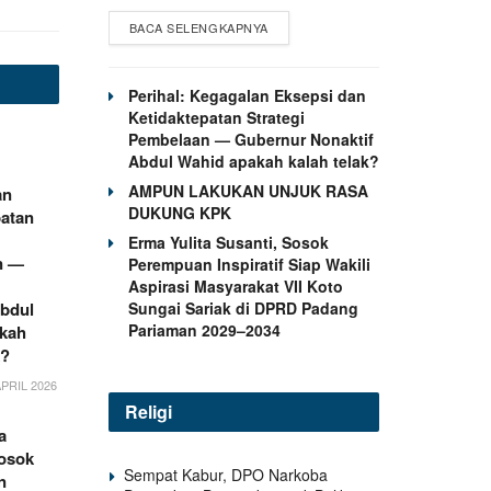
BACA SELENGKAPNYA
Perihal: Kegagalan Eksepsi dan
Ketidaktepatan Strategi
Pembelaan — Gubernur Nonaktif
Abdul Wahid apakah kalah telak?
AMPUN LAKUKAN UNJUK RASA
an
DUKUNG KPK
patan
Erma Yulita Susanti, Sosok
n —
Perempuan Inspiratif Siap Wakili
Aspirasi Masyarakat VII Koto
Sungai Sariak di DPRD Padang
Abdul
Pariaman 2029–2034
kah
k?
PRIL 2026
Religi
a
Sosok
Sempat Kabur, DPO Narkoba
n