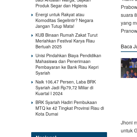
Produk Segar dan Higienis
Prabowo
Energi untuk Rakyat atau
suara 8
Komoditas Segelintir? Negara
yang me
Jangan Tutup Mata!
Pranowo
KUB Binaan Rumah Zakat Turut
Meriahkan Festival Karya Riau
Baca J
Bertuah 2025
Unisi Pindahkan Biaya Pendidikan
Mahasiswa dan Penerimaan
Pembayaran ke Bank Riau Kepri
Syariah
Naik 106,47 Persen, Laba BRK
Syariah Jadi Rp79,72 Miliar di
Kuartal I 2024
BRK Syariah Hadiri Pembukaan
MTQ ke 42 Tingkat Provinsi Riau di
Kota Dumai
Jhoni 
untuk G