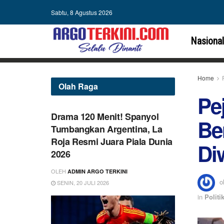
Sabtu, 8 Agustus 2026
Nasional
Home
Olah Raga
Pe
Drama 120 Menit! Spanyol
Be
Tumbangkan Argentina, La
Roja Resmi Juara Piala Dunia
Di
2026
OLEH
ADMIN ARGO TERKINI
o
SENIN, 20 JULI 2026
in
Politi