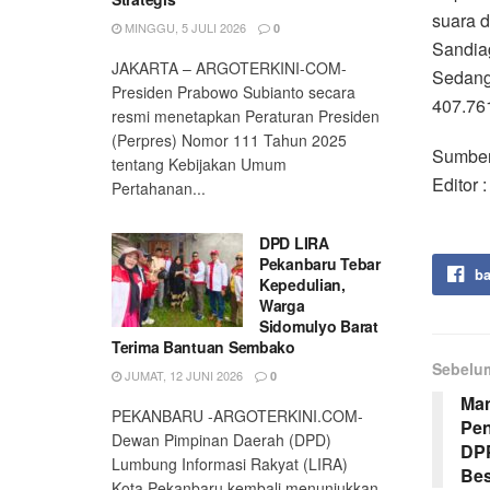
suara 
MINGGU, 5 JULI 2026
0
Sandiag
JAKARTA – ARGOTERKINI-COM-
Sedang
Presiden Prabowo Subianto secara
407.761
resmi menetapkan Peraturan Presiden
(Perpres) Nomor 111 Tahun 2025
Sumber
tentang Kebijakan Umum
Editor 
Pertahanan...
DPD LIRA
Pekanbaru Tebar
ba
Kepedulian,
Warga
Sidomulyo Barat
Terima Bantuan Sembako
Sebelu
JUMAT, 12 JUNI 2026
0
Man
PEKANBARU -ARGOTERKINI.COM-
Pen
Dewan Pimpinan Daerah (DPD)
DPP
Lumbung Informasi Rakyat (LIRA)
Bes
Kota Pekanbaru kembali menunjukkan