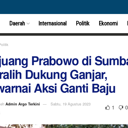
Daerah
Internasional
Politik
Ekonomi
Politik
juang Prabowo di Sumb
ralih Dukung Ganjar,
warnai Aksi Ganti Baju
leh
Admin Argo Terkini
Sabtu, 19 Agustus 2023
1
0
k