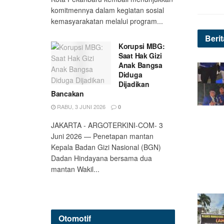
komitmennya dalam kegiatan sosial
kemasyarakatan melalui program...
Beri
Korupsi MBG:
Saat Hak Gizi
Anak Bangsa
Diduga
Dijadikan
Bancakan
RABU, 3 JUNI 2026
0
JAKARTA - ARGOTERKINI-COM- 3
Juni 2026 — Penetapan mantan
Kepala Badan Gizi Nasional (BGN)
Dadan Hindayana bersama dua
mantan Wakil...
Otomotif