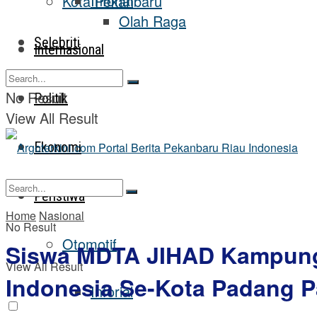
Inforial
Kota Pekanbaru
Olah Raga
Selebriti
Internasional
No Result
Politik
View All Result
Ekonomi
Peristiwa
Home
Nasional
No Result
Otomotif
Siswa MDTA JIHAD Kampung 
View All Result
Indonesia Se-Kota Padang P
Inforial