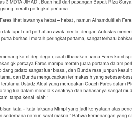
kelas 3 MDTA JIHAD , Buah hati dari pasangan Bapak Riza Surya 
ngsung meraih peringkat pertama.
Fares lihat lawannya hebat – hebat , namun Alhamdulillah Far
pun tak luput dari perhatian awak media, dengan Antusias men
a berhasil meraih peringkat pertama, sangat terharu bahkan 
 pemenang kami deg degan, saat dibacakan nama Fares kami spo
akan gk percaya Fares mampu meraih juara pertama dalam per
dang pidato sangat luar biasa , dan Bunda rasa juripun kesulit
 pertama, dan Bunda mengucapkan terimakasih yang sebesar-b
, terutama Ustadz Afdal yang merupakan Coach Fares dalam P
n orang tua dalam mendidik anaknya dan bahasanya sangat mud
mi tanpa kenal lelah ”
bisan kata – kata laksana Mimpi yang jadi kenyataan atas penc
kapan sederhana namun sarat makna ” Bahwa kemenangan yang