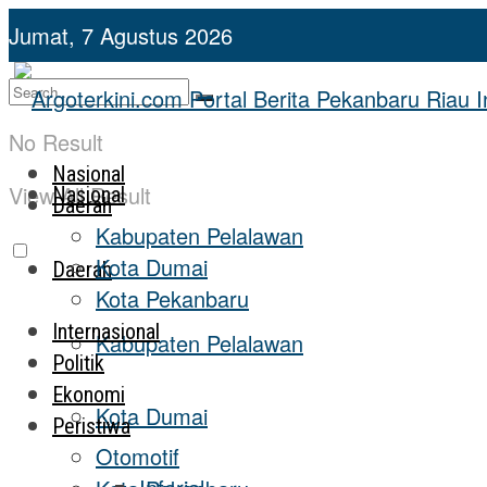
Jumat, 7 Agustus 2026
No Result
Nasional
View All Result
Nasional
Daerah
Kabupaten Pelalawan
Kota Dumai
Daerah
Kota Pekanbaru
Internasional
Kabupaten Pelalawan
Politik
Ekonomi
Kota Dumai
Peristiwa
Otomotif