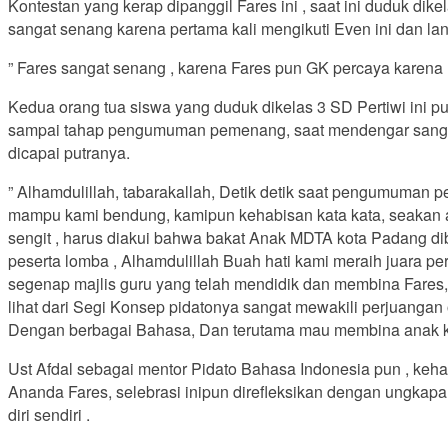
Kontestan yang kerap dipanggil Fares ini , saat ini duduk di
sangat senang karena pertama kali mengikuti Even ini dan la
” Fares sangat senang , karena Fares pun GK percaya karena 
Kedua orang tua siswa yang duduk dikelas 3 SD Pertiwi ini 
sampai tahap pengumuman pemenang, saat mendengar sang putr
dicapai putranya.
” Alhamdulillah, tabarakallah, Detik detik saat pengumuman
mampu kami bendung, kamipun kehabisan kata kata, seakan 
sengit , harus diakui bahwa bakat Anak MDTA kota Padang dibi
peserta lomba , Alhamdulillah Buah hati kami meraih juara
segenap majlis guru yang telah mendidik dan membina Fares
lihat dari Segi Konsep pidatonya sangat mewakili perjuanga
Dengan berbagai Bahasa, Dan terutama mau membina anak ka
Ust Afdal sebagai mentor Pidato Bahasa Indonesia pun , keha
Ananda Fares, selebrasi inipun direfleksikan dengan ung
diri sendiri .