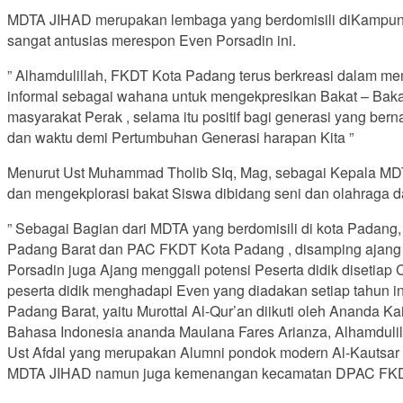
MDTA JIHAD merupakan lembaga yang berdomisili diKampung
sangat antusias merespon Even Porsadin ini.
” Alhamdulillah, FKDT Kota Padang terus berkreasi dalam me
informal sebagai wahana untuk mengekpresikan Bakat – Bakat 
masyarakat Perak , selama itu positif bagi generasi yang be
dan waktu demi Pertumbuhan Generasi harapan Kita ”
Menurut Ust Muhammad Tholib SIq, Mag, sebagai Kepala MDTA
dan mengekplorasi bakat Siswa dibidang seni dan olahraga 
” Sebagai Bagian dari MDTA yang berdomisili di kota Pada
Padang Barat dan PAC FKDT Kota Padang , disamping ajang 
Porsadin juga Ajang menggali potensi Peserta didik diseti
peserta didik menghadapi Even yang diadakan setiap tahun i
Padang Barat, yaitu Murottal Al-Qur’an diikuti oleh Ananda
Bahasa Indonesia ananda Maulana Fares Arianza, Alhamdulilla
Ust Afdal yang merupakan Alumni pondok modern Al-Kautsar ,P
MDTA JIHAD namun juga kemenangan kecamatan DPAC FKD