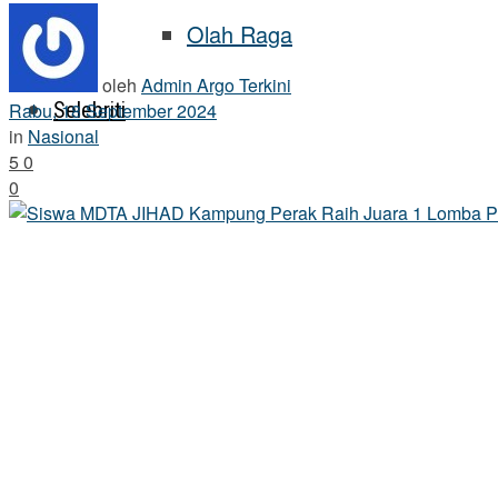
Olah Raga
oleh
Admin Argo Terkini
Selebriti
Rabu, 18 September 2024
in
Nasional
5
0
0