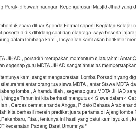
 Perak, dibawah naungan Kepengurusan Masjid Jihad yang di
mbentuk acara diluar Agenda Formal seperti Kegiatan Belajar
peserta didik dibidang seni dan olahraga, saya beserta jajara
rnaung dalam lembaga kami , insyaallah kami akan berikhtiar m
 JIHAD , porsadin merupakan momentum silaturahmi Antar Oran
dan segenap guru MDTA JIHAD sangat antusias mempersiapkan 
ng, tentunya kami sangat mengapresiasi Lomba Porsadin yang
silaturahmi antar orang tua siswa MDTA , antar Siswa MDTA 
ap Cabang lomba , Alhamdulillah , segenap guru MDTA JIHAD s
ni, hingga Tahun ini kita berhasil mengutus 4 Siswa dalam 4 
 Kailan , Cerdas cermat ananda Angga, Pidato Bahasa Arab ana
h kita berhasil meraih predikat juara pertama di Ajang lomba 
ekanbaru, Riau, tentunya ini hasil yang patut kami syukuri , 
T kecamatan Padang Barat Umumnya ”