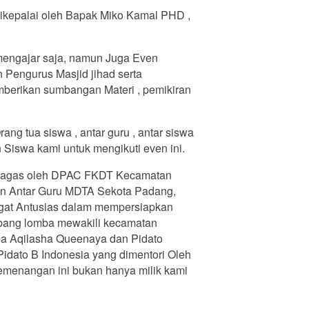
kepalai oleh Bapak Miko Kamal PHD ,
 mengajar saja, namun Juga Even
n Pengurus Masjid jihad serta
emberikan sumbangan Materi , pemikiran
g tua siswa , antar guru , antar siswa
Siswa kami untuk mengikuti even ini.
 digagas oleh DPAC FKDT Kecamatan
dan Antar Guru MDTA Sekota Padang,
angat Antusias dalam mempersiapkan
Cabang lomba mewakili kecamatan
nda Aqilasha Queenaya dan Pidato
Pidato B Indonesia yang dimentori Oleh
kemenangan ini bukan hanya milik kami