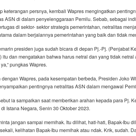
p keterangan persnya, kembali Wapres mengingatkan pentingn
tas ASN di dalam penyelenggaraan Pemilu. Sebab, sebagai indi
rtugas di sektor- sektor strategis pemerintahan, netralitas menj
utama dalam berjalannya pemerintahan yang baik dan tidak me
marin presiden juga sudah bicara di depan Pj.-Pj. (Penjabat K
 itu dan mengatakan bahwa harus netral dan yang tidak netral
 ya,” pungkas Wapres.
n dengan Wapres, pada kesempatan berbeda, Presiden Joko W
enyampaikan pentingnya netralitas ASN dalam mengawal Pemi
sebut ia sampaikan saat memberikan arahan kepada para Pj. K
di Istana Negara, Senin 30 Oktober 2023.
inta jangan sampai memihak. Itu dilihat, hati-hati, Bapak-Ibu dil
ekali, kelihatan Bapak-Ibu memihak atau ndak. Krik, sudah. Da