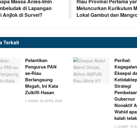
apa Massa Anies-Imin
Riau Provinsi Pertama ya
beludak di Lapangan
Meluncurkan Kurikulum 
i Anjlok di Survei?
Lokal Gambut dan Mangr
ta
Terkait
Pelantikan
Perihal:
Pengurus PAN
Kegagalan
se-Riau
Eksepsi d
Berlangsung
Ketidakte
Megah, Ini Kata
Strategi
Zulkifli Hasan
Pembelaa
Gubernur
KAMIS, 30 APRIL 2026
Nonaktif 
Wahid apa
kalah tela
JUMAT, 10 A