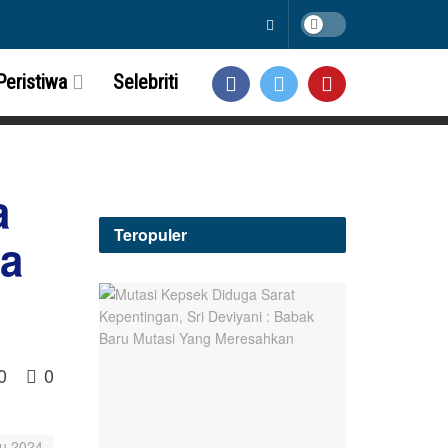
Peristiwa
Selebriti
a
Teropuler
ga
0
0