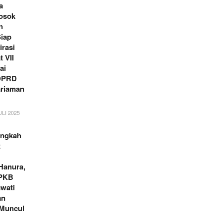
a
Sosok
n
Siap
irasi
 VII
ai
 DPRD
riaman
ULI 2025
angkah
t
Hanura,
 PKB
awati
an
Muncul