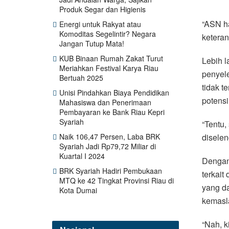
Produk Segar dan Higienis
“ASN ha
Energi untuk Rakyat atau
Komoditas Segelintir? Negara
ketera
Jangan Tutup Mata!
KUB Binaan Rumah Zakat Turut
Lebih l
Meriahkan Festival Karya Riau
penyele
Bertuah 2025
tidak t
Unisi Pindahkan Biaya Pendidikan
potensi
Mahasiswa dan Penerimaan
Pembayaran ke Bank Riau Kepri
Syariah
“Tentu,
diselen
Naik 106,47 Persen, Laba BRK
Syariah Jadi Rp79,72 Miliar di
Kuartal I 2024
Dengan
BRK Syariah Hadiri Pembukaan
terkai
MTQ ke 42 Tingkat Provinsi Riau di
yang da
Kota Dumai
kemasla
“Nah, k