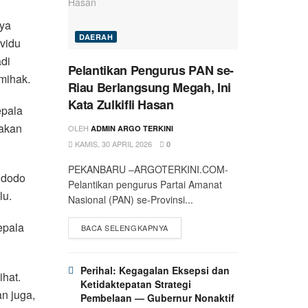
ya
DAERAH
vidu
adi
Pelantikan Pengurus PAN se-
mihak.
Riau Berlangsung Megah, Ini
Kata Zulkifli Hasan
epala
 akan
OLEH
ADMIN ARGO TERKINI
KAMIS, 30 APRIL 2026
0
PEKANBARU –ARGOTERKINI.COM-
idodo
Pelantikan pengurus Partai Amanat
lu.
Nasional (PAN) se-Provinsi...
epala
BACA SELENGKAPNYA
Perihal: Kegagalan Eksepsi dan
ihat.
Ketidaktepatan Strategi
n juga,
Pembelaan — Gubernur Nonaktif