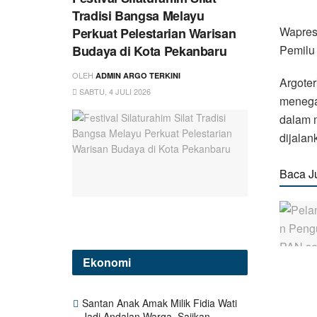
Tradisi Bangsa Melayu
Wapres
Perkuat Pelestarian Warisan
Budaya di Kota Pekanbaru
Pemilu
OLEH
ADMIN ARGO TERKINI
Argoter
SABTU, 4 JULI 2026
menega
dalam 
dijalan
Baca J
Ekonomi
Santan Anak Amak Milik Fidia Wati
Jadi Andalan Warga, Sajikan