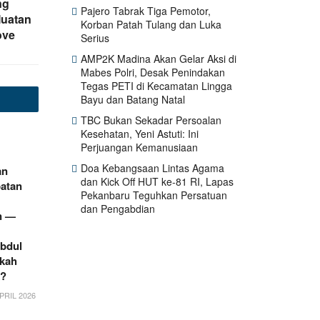
ng
Pajero Tabrak Tiga Pemotor,
Muatan
Korban Patah Tulang dan Luka
ove
Serius
AMP2K Madina Akan Gelar Aksi di
Mabes Polri, Desak Penindakan
Tegas PETI di Kecamatan Lingga
Bayu dan Batang Natal
TBC Bukan Sekadar Persoalan
Kesehatan, Yeni Astuti: Ini
Perjuangan Kemanusiaan
Doa Kebangsaan Lintas Agama
an
dan Kick Off HUT ke-81 RI, Lapas
patan
Pekanbaru Teguhkan Persatuan
dan Pengabdian
n —
Abdul
kah
k?
PRIL 2026