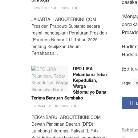
pastika
MINGGU, 5 JULI 2026
0
“Menjag
JAKARTA – ARGOTERKINI-COM-
percika
Presiden Prabowo Subianto secara
Preside
resmi menetapkan Peraturan Presiden
(Perpres) Nomor 111 Tahun 2025
Hadir m
tentang Kebijakan Umum
Pertahanan...
Haris d
(Editor
DPD LIRA
Pekanbaru Tebar
Kepedulian,
Tags:
Warga
Sidomulyo Barat
Terima Bantuan Sembako
JUMAT, 12 JUNI 2026
0
PEKANBARU -ARGOTERKINI.COM-
Dewan Pimpinan Daerah (DPD)
Sebelu
Lumbung Informasi Rakyat (LIRA)
Kota Pekanbaru kembali menunjukkan