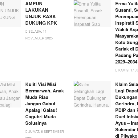
AMPUN
Erma Yulit
LAKUKAN
Susanti, 
UNJUK RASA
Perempua
DUKUNG KPK
Inspiratif 
Wakili Asp
SELASA, 11
Masyarakat
NOVEMBER 2025
Koto Sung
Sariak di
Padang Pa
2029–2034
KAMIS, 17 J
Kuliti Visi Misi
Klaim Sel
Bermarwah, Anak
Lagi Dapa
Muda Riau
Dukungan
Jangan Gabut
Gerindra, 
Apalagi Galau!
PDIP dan
Cagubri Muda
Duet Intsi
Solusinya
Ayus – Im
Sukendar 
JUMAT, 6 SEPTEMBER
di Pilwako
2024