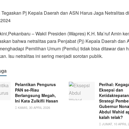
 Tegaskan Pj Kepala Daerah dan ASN Harus Jaga Netralitas d
 2024
kini,Pekanbaru – Wakil Presiden (Wapres) K.H. Ma’ruf Amin ke
skan bahwa netralitas para Penjabat (Pj) Kepala Daerah dan
menghadapi Pemilihan Umum (Pemilu) tidak bisa ditawar dan h
kan. Isu netralitas ini sering menjadi sorotan publik.
uga
Pelantikan Pengurus
Perihal: Kegag
PAN se-Riau
Eksepsi dan
Berlangsung Megah,
Ketidaktepatan
Ini Kata Zulkifli Hasan
Strategi Pemb
Gubernur Nona
KAMIS, 30 APRIL 2026
Abdul Wahid a
kalah telak?
JUMAT, 10 APRIL 