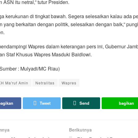
n ASN itu netral,” tutur Presiden.
a kerukunan di tingkat bawah. Segera selesaikan kalau ada pe
n yang berkaitan dengan politik, selesaikan dengan baik,” pun
n.
endampingi Wapres dalam keterangan pers ini, Gubernur Jamb
an Staf Khusus Wapres Masduki Baidlowi.
/Sumber : Mulyadi/MC Riau)
KH Ma'ruf Amin
Netralitas
Wapres
bagikan
Tweet
Send
bagikan
mnya
Berikutnya