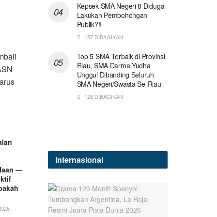
Kepsek SMA Negeri 8 Diduga
Lakukan Pembohongan
i
Publik?!!
157 DIBAGIKAN
mbali
Top 5 SMA Terbaik di Provinsi
Riau, SMA Darma Yudha
 ASN
Unggul Dibanding Seluruh
arus
SMA Negeri/Swasta Se-Riau
128 DIBAGIKAN
alan
Internasional
elaan —
ktif
pakah
2026