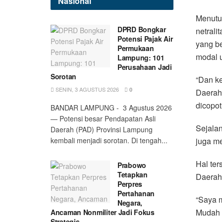
Nasional
Menutu
DPRD Bongkar
netrali
Potensi Pajak Air
yang be
Permukaan
modal 
Lampung: 101
Perusahaan Jadi
Sorotan
“Dan ke
SENIN, 3 AGUSTUS 2026
0
Daerah)
dicopot
BANDAR LAMPUNG - 3 Agustus 2026
— Potensi besar Pendapatan Asli
Sejala
Daerah (PAD) Provinsi Lampung
juga m
kembali menjadi sorotan. Di tengah...
Hal ter
Prabowo
Tetapkan
Daerah 
Perpres
Pertahanan
“Saya m
Negara,
Mudah s
Ancaman Nonmiliter Jadi Fokus
Strategis