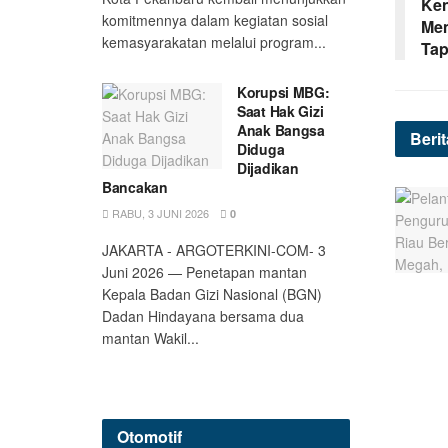
Ken
komitmennya dalam kegiatan sosial
Mem
kemasyarakatan melalui program...
Tap
Korupsi MBG:
Saat Hak Gizi
Anak Bangsa
Beri
Diduga
Dijadikan
Bancakan
RABU, 3 JUNI 2026
0
JAKARTA - ARGOTERKINI-COM- 3
Juni 2026 — Penetapan mantan
Kepala Badan Gizi Nasional (BGN)
Dadan Hindayana bersama dua
mantan Wakil...
Otomotif