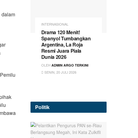
s dalam
INTERNASIONAL
Drama 120 Menit!
Spanyol Tumbangkan
gar
Argentina, La Roja
Resmi Juara Piala
a
Dunia 2026
OLEH
ADMIN ARGO TERKINI
SENIN, 20 JULI 2026
 Pemilu
pihak
ilu
Politik
membawa