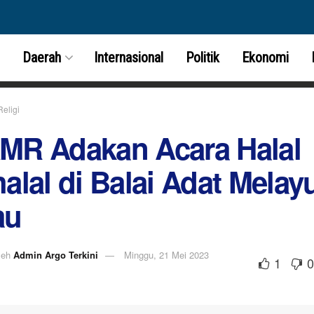
Daerah
Internasional
Politik
Ekonomi
Religi
MR Adakan Acara Halal
halal di Balai Adat Melay
au
leh
Admin Argo Terkini
Minggu, 21 Mei 2023
1
0