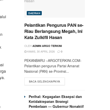
DAERAH
alui
Pelantikan Pengurus PAN se-
Riau Berlangsung Megah, Ini
an
Kata Zulkifli Hasan
OLEH
ADMIN ARGO TERKINI
k
KAMIS, 30 APRIL 2026
0
PEKANBARU –ARGOTERKINI.COM-
si
Pelantikan pengurus Partai Amanat
arga
Nasional (PAN) se-Provinsi...
ya.
BACA SELENGKAPNYA
Perihal: Kegagalan Eksepsi dan
Ketidaktepatan Strategi
n
Pembelaan — Gubernur Nonaktif