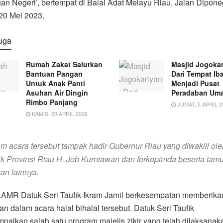
n Negeri’, bertempat di Balai Adat Melayu Riau, Jalan Dipone
20 Mei 2023.
uga
Rumah Zakat Salurkan
Masjid Jogokar
Bantuan Pangan
Dari Tempat Ib
Untuk Anak Panti
Menjadi Pusat
Asuhan Air Dingin
Peradaban Uma
Rimbo Panjang
JUMAT, 3 APRIL 2
KAMIS, 23 APRIL 2026
m acara tersebut tampak hadir Gubernur Riau yang diwakili ole
k Provinsi Riau H. Job Kurniawan dan forkopimda beserta tam
an lainnya.
LAMR Datuk Seri Taufik Ikram Jamil berkesempatan memberika
n dalam acara halal bihalal tersebut. Datuk Seri Taufik
aikan salah satu program majelis zikir yang telah dilaksanak