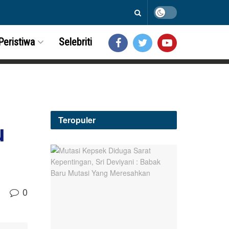
Peristiwa
Selebriti
Teropuler
u
0