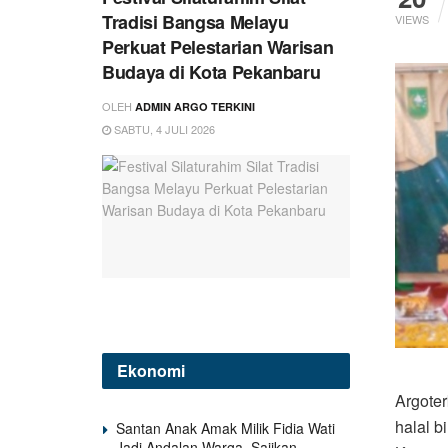
Tradisi Bangsa Melayu
VIEWS
Perkuat Pelestarian Warisan
Budaya di Kota Pekanbaru
OLEH
ADMIN ARGO TERKINI
SABTU, 4 JULI 2026
Ekonomi
Argote
halal b
Santan Anak Amak Milik Fidia Wati
Jadi Andalan Warga, Sajikan