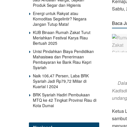
Kemajua
Produk Segar dan Higienis
Sabtu, 
Energi untuk Rakyat atau
Komoditas Segelintir? Negara
Baca J
Jangan Tutup Mata!
KUB Binaan Rumah Zakat Turut
Meriahkan Festival Karya Riau
Bertuah 2025
Unisi Pindahkan Biaya Pendidikan
Mahasiswa dan Penerimaan
Pembayaran ke Bank Riau Kepri
Syariah
Naik 106,47 Persen, Laba BRK
Syariah Jadi Rp79,72 Miliar di
Dala
Kuartal I 2024
Kadisdi
BRK Syariah Hadiri Pembukaan
undang
MTQ ke 42 Tingkat Provinsi Riau di
Kota Dumai
Ketua 
sambuta
menyamp