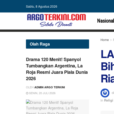
Sabtu, 8 Agustus 2026
Nasional
Home
Olah Raga
LA
Drama 120 Menit! Spanyol
Bi
Tumbangkan Argentina, La
Roja Resmi Juara Piala Dunia
Ri
2026
OLEH
ADMIN ARGO TERKINI
o
SENIN, 20 JULI 2026
in
Religi