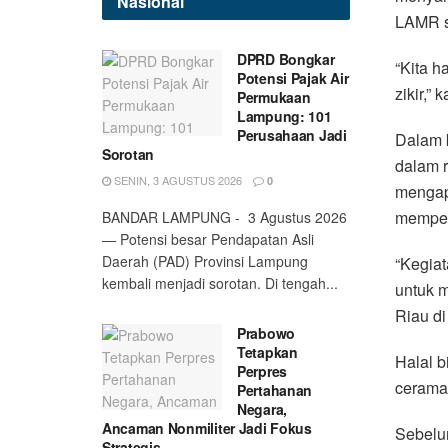
Nasional
LAMR se
DPRD Bongkar
“Kita h
Potensi Pajak Air
zikir,” 
Permukaan
Lampung: 101
Perusahaan Jadi
Dalam 
Sorotan
dalam 
SENIN, 3 AGUSTUS 2026
0
mengapr
memperk
BANDAR LAMPUNG - 3 Agustus 2026
— Potensi besar Pendapatan Asli
Daerah (PAD) Provinsi Lampung
“Kegiat
kembali menjadi sorotan. Di tengah...
untuk m
Riau di
Prabowo
Tetapkan
Halal b
Perpres
cerama
Pertahanan
Negara,
Ancaman Nonmiliter Jadi Fokus
Sebelu
Strategis