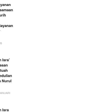
ayanan
rsamaan
rih
layanan
y
26
Isra’
yasan
rtuah
edulian
a Nurul
JANUARI
 Isra