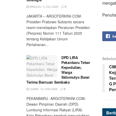
mengab
MINGGU, 5 JULI 2026
0
Penulis
JAKARTA – ARGOTERKINI-COM-
Presiden Prabowo Subianto secara
resmi menetapkan Peraturan Presiden
(Perpres) Nomor 111 Tahun 2025
ba
tentang Kebijakan Umum
Pertahanan...
DPD LIRA
Sebelu
Pekanbaru Tebar
CMM
Kepedulian,
Kej
Warga
Sidomulyo Barat
Ter
Terima Bantuan Sembako
G P
Pe
JUMAT, 12 JUNI 2026
0
PEKANBARU -ARGOTERKINI.COM-
Dewan Pimpinan Daerah (DPD)
Lumbung Informasi Rakyat (LIRA)
Beri
Kota Pekanbaru kembali menunjukkan