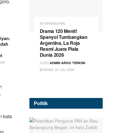
goro,
INTERNASIONAL
Drama 120 Menit!
Spanyol Tumbangkan
iyan:
Argentina, La Roja
adah
Resmi Juara Piala
Dunia 2026
t
026
OLEH
ADMIN ARGO TERKINI
SENIN, 20 JULI 2026
h
u
Politik
n kata
an