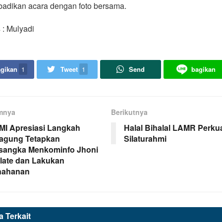
adikan acara dengan foto bersama.
 : Mulyadi
gikan
1
Tweet
1
Send
bagikan
mnya
Berikutnya
I Apresiasi Langkah
Halal Bihalal LAMR Perku
agung Tetapkan
Silaturahmi
sangka Menkominfo Jhoni
late dan Lakukan
nahanan
ta
Terkait