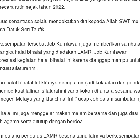
cara rutin sejak tahun 2022.
arus senantiasa selalu mendekatkan diri kepada Allah SWT mel
kata Datuk Seri Taufik.
kesempatan tersebut Job Kurniawan juga memberikan sambut
rangka halal bihalal yang diadakan LAMR. Job Kurniawan
esiasi kegiatan halal bihalal ini karena dianggap mampu untu
uat silaturahmi.
an halal bihalal ini kiranya mampu menjadi kekuatan dan ponda
emperkuat jalinan silaturahmi yang kokoh di antara sesama w
 negeri Melayu yang kita cintai ini ,” ucap Job dalam sambutann
ihalal ini juga menggelar makan malam bersama dan juga diisi
h agama serta ditutup dengan berdoa.
m pulang pengurus LAMR beserta tamu lainnya berkesempata