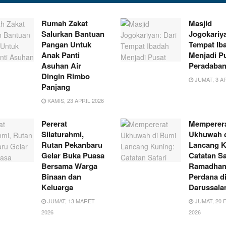
Rumah Zakat
Masjid
Salurkan Bantuan
Jogokariya
Pangan Untuk
Tempat Ib
Anak Panti
Menjadi P
Asuhan Air
Peradaba
Dingin Rimbo
JUMAT, 3 AP
Panjang
KAMIS, 23 APRIL 2026
Pererat
Memperer
Silaturahmi,
Ukhuwah 
Rutan Pekanbaru
Lancang K
Gelar Buka Puasa
Catatan Sa
Bersama Warga
Ramadha
Binaan dan
Perdana d
Keluarga
Darussal
JUMAT, 13 MARET
JUMAT, 20 
2026
2026