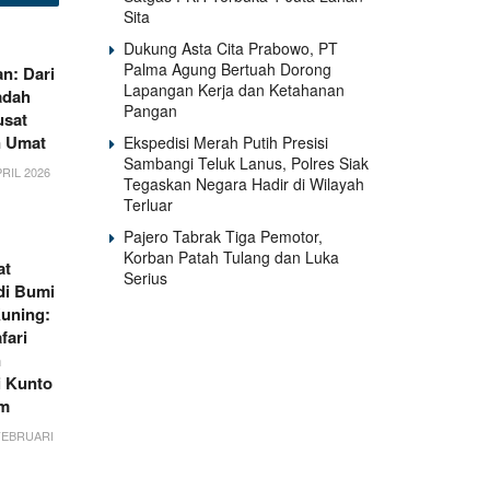
Sita
Dukung Asta Cita Prabowo, PT
Palma Agung Bertuah Dorong
n: Dari
Lapangan Kerja dan Ketahanan
adah
Pangan
usat
n Umat
Ekspedisi Merah Putih Presisi
Sambangi Teluk Lanus, Polres Siak
RIL 2026
Tegaskan Negara Hadir di Wilayah
Terluar
Pajero Tabrak Tiga Pemotor,
Korban Patah Tulang dan Luka
at
Serius
di Bumi
uning:
fari
n
i Kunto
am
FEBRUARI