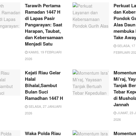
Tarawih Pertama
Perkuat L
Ramadan 1447 H
dan Kebe
di Lapas Pasir
Pondok Gu
Pangarayan: Saat
Alas Daun
Harapan, Taubat,
membuka 
dan Kebersamaan
Take Awa
Menjadi Satu
SELASA, 17
KAMIS, 19 FEBRUARI
FEBRUARI 20
2026
Kejati Riau Gelar
Momentum 
Halal
Mi’raj, Ya
Bihalal,Sambut
Tanjak Be
Bulan Suci
Tebar Kep
Ramadhan 1447 H
di Mushol
Jannah
SELASA, 27 JANUARI
JUMAT, 23 
2026
2026
Waka Polda Riau
Momentum